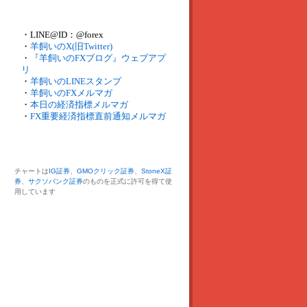
・LINE@ID：@forex
・
羊飼いのX(旧Twitter)
・
『羊飼いのFXブログ』ウェブアプ
リ
・
羊飼いのLINEスタンプ
・
羊飼いのFXメルマガ
・
本日の経済指標メルマガ
・
FX重要経済指標直前通知メルマガ
チャートは
IG証券
、
GMOクリック証券
、
StoneX証
券
、
サクソバンク証券
のものを正式に許可を得て使
用しています