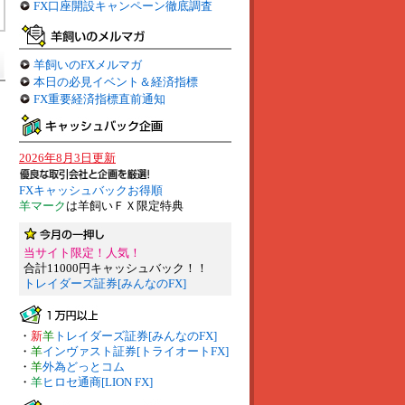
FX口座開設キャンペーン徹底調査
羊飼いのFXメルマガ
本日の必見イベント＆経済指標
FX重要経済指標直前通知
2026年8月3日更新
FXキャッシュバックお得順
羊マーク
は羊飼いＦＸ限定特典
当サイト限定！人気！
合計11000円キャッシュバック！！
トレイダーズ証券[みんなのFX]
・
新
羊
トレイダーズ証券[みんなのFX]
・
羊
インヴァスト証券[トライオートFX]
・
羊
外為どっとコム
・
羊
ヒロセ通商[LION FX]