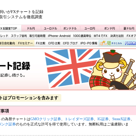
飼いがFXチャートを記録
取引システムを徹底調査
トはプロモーションを含みます
トの為替チャートは
GMOクリック証券
、
トレイダーズ証券
、
IG証券
、
StoneX証券
、
バンク証券
のものを正式な許可を得て使用しています。無断転用はご遠慮願いま