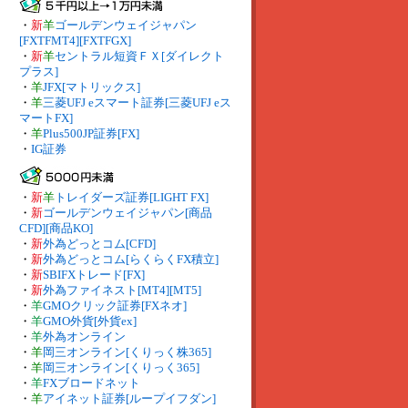
・
新
羊
ゴールデンウェイジャパン
[FXTFMT4][FXTFGX]
・
新
羊
セントラル短資ＦＸ[ダイレクト
プラス]
・
羊
JFX[マトリックス]
・
羊
三菱UFJ eスマート証券[三菱UFJ eス
マートFX]
・
羊
Plus500JP証券[FX]
・
IG証券
・
新
羊
トレイダーズ証券[LIGHT FX]
・
新
ゴールデンウェイジャパン[商品
CFD][商品KO]
・
新
外為どっとコム[CFD]
・
新
外為どっとコム[らくらくFX積立]
・
新
SBIFXトレード[FX]
・
新
外為ファイネスト[MT4][MT5]
・
羊
GMOクリック証券[FXネオ]
・
羊
GMO外貨[外貨ex]
・
羊
外為オンライン
・
羊
岡三オンライン[くりっく株365]
・
羊
岡三オンライン[くりっく365]
・
羊
FXブロードネット
・
羊
アイネット証券[ループイフダン]