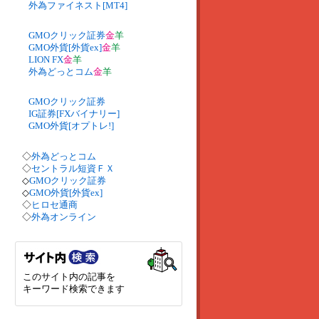
外為ファイネスト[MT4]
GMOクリック証券
金
羊
GMO外貨[外貨ex]
金
羊
LION FX
金
羊
外為どっとコム
金
羊
GMOクリック証券
IG証券[FXバイナリー]
GMO外貨[オプトレ!]
◇
外為どっとコム
◇
セントラル短資ＦＸ
◇
GMOクリック証券
◇
GMO外貨[外貨ex]
◇
ヒロセ通商
◇
外為オンライン
このサイト内の記事を
キーワード検索できます