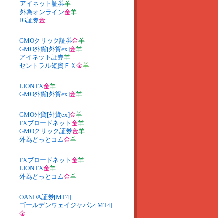
アイネット証券
羊
外為オンライン
金
羊
IG証券
金
GMOクリック証券
金
羊
GMO外貨[外貨ex]
金
羊
アイネット証券
羊
セントラル短資ＦＸ
金
羊
LION FX
金
羊
GMO外貨[外貨ex]
金
羊
GMO外貨[外貨ex]
金
羊
FXブロードネット
金
羊
GMOクリック証券
金
羊
外為どっとコム
金
羊
FXブロードネット
金
羊
LION FX
金
羊
外為どっとコム
金
羊
OANDA証券[MT4]
ゴールデンウェイジャパン[MT4]
金