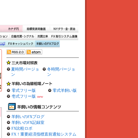
夏時間バージョ
冬時間バージョ
ン
ン
零式フリー版
零式羊飼い版
壱式フリー版
new
羊飼いのFXブログ
羊飼いのFX記録室
FX比較ロボ
FX！重要経済指標直前通知システム