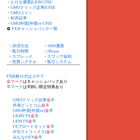
・
ヒロセ通商[LION CFD]
・
GMOクリック証券[CFD]
・
GMOコイン
・
松井証券
・
GMO外貨[外貨ex CFD]
FXキャッシュバック一覧
・
決済方法
・
1000通貨
・
取引時間
・
iPhone
・
スプレッド
・
スワップ金利
・
売買シグナル
・
取引システム
FX比較ロボはコチラ
金マーク
はキャッシュバックあり
羊マーク
は羊飼い限定特典あり
GMOクリック証券
金
羊
外為どっとコム
金
羊
GMO外貨[外貨ex]
金
羊
LIGHT FX
金
羊
LION FX
金
羊
FXブロードネット
金
羊
JFX[マトリックス]
金
羊
みんなのFX
金
羊