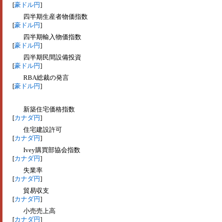
[
豪ドル円
]
四半期生産者物価指数
[
豪ドル円
]
四半期輸入物価指数
[
豪ドル円
]
四半期民間設備投資
[
豪ドル円
]
RBA総裁の発言
[
豪ドル円
]
新築住宅価格指数
[
カナダ円
]
住宅建設許可
[
カナダ円
]
Ivey購買部協会指数
[
カナダ円
]
失業率
[
カナダ円
]
貿易収支
[
カナダ円
]
小売売上高
[
カナダ円
]