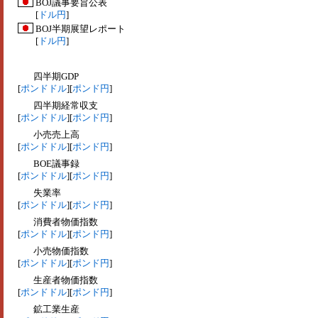
BOJ議事要旨公表
[
ドル円
]
BOJ半期展望レポート
[
ドル円
]
四半期GDP
[
ポンドドル
][
ポンド円
]
四半期経常収支
[
ポンドドル
][
ポンド円
]
小売売上高
[
ポンドドル
][
ポンド円
]
BOE議事録
[
ポンドドル
][
ポンド円
]
失業率
[
ポンドドル
][
ポンド円
]
消費者物価指数
[
ポンドドル
][
ポンド円
]
小売物価指数
[
ポンドドル
][
ポンド円
]
生産者物価指数
[
ポンドドル
][
ポンド円
]
鉱工業生産