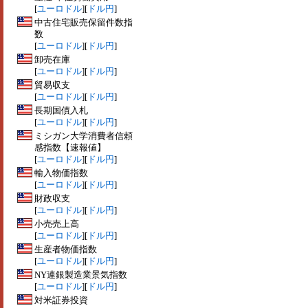
[
ユーロドル
][
ドル円
]
中古住宅販売保留件数指
数
[
ユーロドル
][
ドル円
]
卸売在庫
[
ユーロドル
][
ドル円
]
貿易収支
[
ユーロドル
][
ドル円
]
長期国債入札
[
ユーロドル
][
ドル円
]
ミシガン大学消費者信頼
感指数【速報値】
[
ユーロドル
][
ドル円
]
輸入物価指数
[
ユーロドル
][
ドル円
]
財政収支
[
ユーロドル
][
ドル円
]
小売売上高
[
ユーロドル
][
ドル円
]
生産者物価指数
[
ユーロドル
][
ドル円
]
NY連銀製造業景気指数
[
ユーロドル
][
ドル円
]
対米証券投資