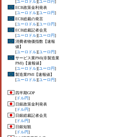
[
ユーロドル
][
ユーロ円
]
ECB政策金利発表
[
ユーロドル
][
ユーロ円
]
ECB総裁の発言
[
ユーロドル
][
ユーロ円
]
ECB総裁記者会見
[
ユーロドル
][
ユーロ円
]
消費者物価指数【速報
値】
[
ユーロドル
][
ユーロ円
]
サービス業PMI(非製造業
PMI)【速報値】
[
ユーロドル
][
ユーロ円
]
製造業PMI【速報値】
[
ユーロドル
][
ユーロ円
]
四半期GDP
[
ドル円
]
日銀政策金利発表
[
ドル円
]
日銀総裁記者会見
[
ドル円
]
日銀短観
[
ドル円
]