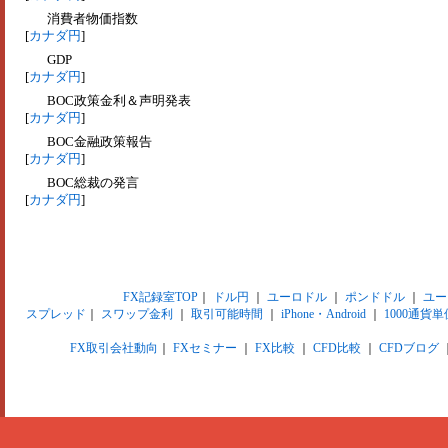
消費者物価指数
[
カナダ円
]
GDP
[
カナダ円
]
BOC政策金利＆声明発表
[
カナダ円
]
BOC金融政策報告
[
カナダ円
]
BOC総裁の発言
[
カナダ円
]
FX記録室TOP
｜
ドル円
｜
ユーロドル
｜
ポンドドル
｜
ユー
スプレッド
｜
スワップ金利
｜
取引可能時間
｜
iPhone・Android
｜
1000通貨単
FX取引会社動向
｜
FXセミナー
｜
FX比較
｜
CFD比較
｜
CFDブログ