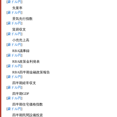
[
豪ドル円
]
失業率
[
豪ドル円
]
景気先行指数
[
豪ドル円
]
貿易収支
[
豪ドル円
]
小売売上高
[
豪ドル円
]
RBA議事録
[
豪ドル円
]
RBA政策金利発表
[
豪ドル円
]
RBA四半期金融政策報告
[
豪ドル円
]
四半期経常収支
[
豪ドル円
]
四半期GDP
[
豪ドル円
]
四半期住宅価格指数
[
豪ドル円
]
四半期民間設備投資