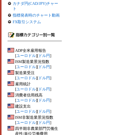
カナダ円(CAD/JPY)チャー
ト
指標発表時のチャート動画
FX取引システム
ADP全米雇用報告
[
ユーロドル
][
ドル円
]
ISM製造業景況指数
[
ユーロドル
][
ドル円
]
製造業受注
[
ユーロドル
][
ドル円
]
雇用統計
[
ユーロドル
][
ドル円
]
消費者信用残高
[
ユーロドル
][
ドル円
]
建設支出
[
ユーロドル
][
ドル円
]
ISM非製造業景況指数
[
ユーロドル
][
ドル円
]
四半期非農業部門労働生
産性/単位労働費用