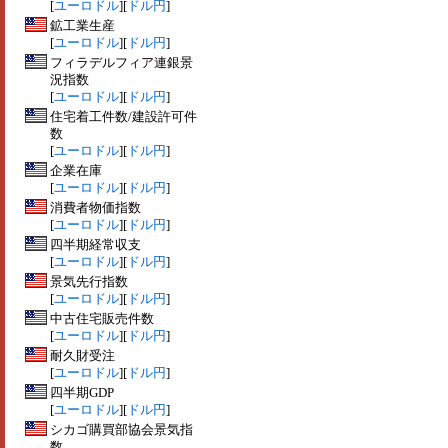
[
ユーロドル
][
ドル円
]
鉱工業生産
[
ユーロドル
][
ドル円
]
フィラデルフィア連銀景
況指数
[
ユーロドル
][
ドル円
]
住宅着工件数/建設許可件
数
[
ユーロドル
][
ドル円
]
企業在庫
[
ユーロドル
][
ドル円
]
消費者物価指数
[
ユーロドル
][
ドル円
]
四半期経常収支
[
ユーロドル
][
ドル円
]
景気先行指数
[
ユーロドル
][
ドル円
]
中古住宅販売件数
[
ユーロドル
][
ドル円
]
耐久財受注
[
ユーロドル
][
ドル円
]
四半期GDP
[
ユーロドル
][
ドル円
]
シカゴ購買部協会景気指
数