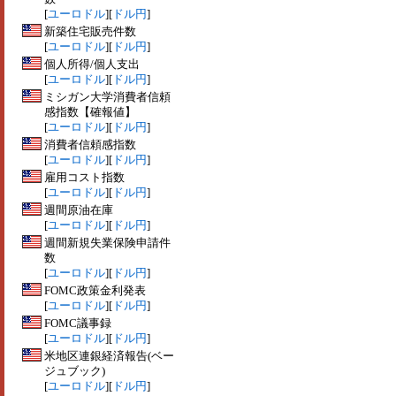
[
ユーロドル
][
ドル円
]
新築住宅販売件数
[
ユーロドル
][
ドル円
]
個人所得/個人支出
[
ユーロドル
][
ドル円
]
ミシガン大学消費者信頼
感指数【確報値】
[
ユーロドル
][
ドル円
]
消費者信頼感指数
[
ユーロドル
][
ドル円
]
雇用コスト指数
[
ユーロドル
][
ドル円
]
週間原油在庫
[
ユーロドル
][
ドル円
]
週間新規失業保険申請件
数
[
ユーロドル
][
ドル円
]
FOMC政策金利発表
[
ユーロドル
][
ドル円
]
FOMC議事録
[
ユーロドル
][
ドル円
]
米地区連銀経済報告(ベー
ジュブック)
[
ユーロドル
][
ドル円
]