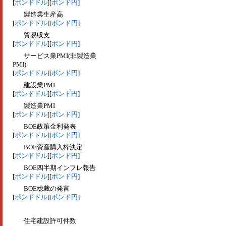
[
ポンドドル
][
ポンド円
]
製造業生産高
[
ポンドドル
][
ポンド円
]
貿易収支
[
ポンドドル
][
ポンド円
]
サービス業PMI(非製造業
PMI)
[
ポンドドル
][
ポンド円
]
建設業PMI
[
ポンドドル
][
ポンド円
]
製造業PMI
[
ポンドドル
][
ポンド円
]
BOE政策金利発表
[
ポンドドル
][
ポンド円
]
BOE資産購入枠決定
[
ポンドドル
][
ポンド円
]
BOE四半期インフレ報告
[
ポンドドル
][
ポンド円
]
BOE総裁の発言
[
ポンドドル
][
ポンド円
]
住宅建設許可件数