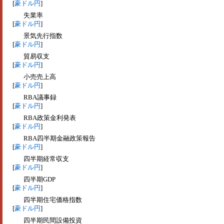
[
豪ドル円
]
失業率
[
豪ドル円
]
景気先行指数
[
豪ドル円
]
貿易収支
[
豪ドル円
]
小売売上高
[
豪ドル円
]
RBA議事録
[
豪ドル円
]
RBA政策金利発表
[
豪ドル円
]
RBA四半期金融政策報告
[
豪ドル円
]
四半期経常収支
[
豪ドル円
]
四半期GDP
[
豪ドル円
]
四半期住宅価格指数
[
豪ドル円
]
四半期民間設備投資