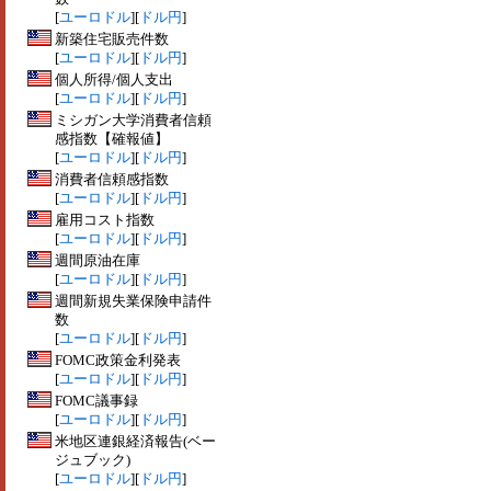
[
ユーロドル
][
ドル円
]
新築住宅販売件数
[
ユーロドル
][
ドル円
]
個人所得/個人支出
[
ユーロドル
][
ドル円
]
ミシガン大学消費者信頼
感指数【確報値】
[
ユーロドル
][
ドル円
]
消費者信頼感指数
[
ユーロドル
][
ドル円
]
雇用コスト指数
[
ユーロドル
][
ドル円
]
週間原油在庫
[
ユーロドル
][
ドル円
]
週間新規失業保険申請件
数
[
ユーロドル
][
ドル円
]
FOMC政策金利発表
[
ユーロドル
][
ドル円
]
FOMC議事録
[
ユーロドル
][
ドル円
]
米地区連銀経済報告(ベー
ジュブック)
[
ユーロドル
][
ドル円
]