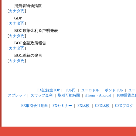
消費者物価指数
[
カナダ円
]
GDP
[
カナダ円
]
BOC政策金利＆声明発表
[
カナダ円
]
BOC金融政策報告
[
カナダ円
]
BOC総裁の発言
[
カナダ円
]
FX記録室TOP
｜
ドル円
｜
ユーロドル
｜
ポンドドル
｜
ユー
スプレッド
｜
スワップ金利
｜
取引可能時間
｜
iPhone・Android
｜
1000通貨単
FX取引会社動向
｜
FXセミナー
｜
FX比較
｜
CFD比較
｜
CFDブログ