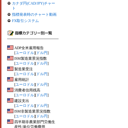
カナダ円(CAD/JPY)チャー
ト
指標発表時のチャート動画
FX取引システム
ADP全米雇用報告
[
ユーロドル
][
ドル円
]
ISM製造業景況指数
[
ユーロドル
][
ドル円
]
製造業受注
[
ユーロドル
][
ドル円
]
雇用統計
[
ユーロドル
][
ドル円
]
消費者信用残高
[
ユーロドル
][
ドル円
]
建設支出
[
ユーロドル
][
ドル円
]
ISM非製造業景況指数
[
ユーロドル
][
ドル円
]
四半期非農業部門労働生
産性/単位労働費用