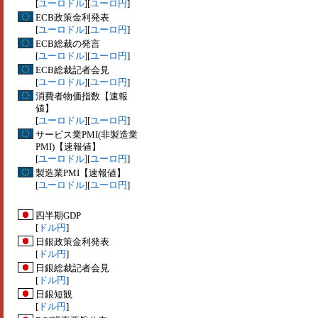
[
ユーロドル
][
ユーロ円
]
ECB政策金利発表
[
ユーロドル
][
ユーロ円
]
ECB総裁の発言
[
ユーロドル
][
ユーロ円
]
ECB総裁記者会見
[
ユーロドル
][
ユーロ円
]
消費者物価指数【速報
値】
[
ユーロドル
][
ユーロ円
]
サービス業PMI(非製造業
PMI)【速報値】
[
ユーロドル
][
ユーロ円
]
製造業PMI【速報値】
[
ユーロドル
][
ユーロ円
]
四半期GDP
[
ドル円
]
日銀政策金利発表
[
ドル円
]
日銀総裁記者会見
[
ドル円
]
日銀短観
[
ドル円
]