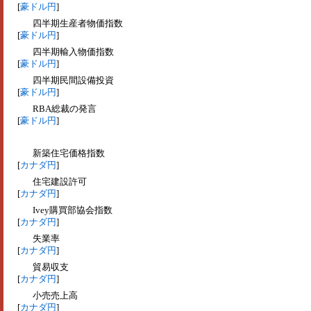
[
豪ドル円
]
四半期生産者物価指数
[
豪ドル円
]
四半期輸入物価指数
[
豪ドル円
]
四半期民間設備投資
[
豪ドル円
]
RBA総裁の発言
[
豪ドル円
]
新築住宅価格指数
[
カナダ円
]
住宅建設許可
[
カナダ円
]
Ivey購買部協会指数
[
カナダ円
]
失業率
[
カナダ円
]
貿易収支
[
カナダ円
]
小売売上高
[
カナダ円
]