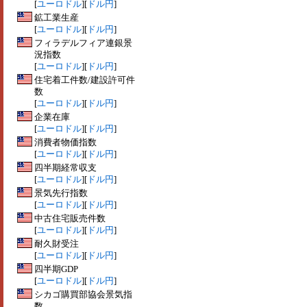
[
ユーロドル
][
ドル円
]
鉱工業生産
[
ユーロドル
][
ドル円
]
フィラデルフィア連銀景
況指数
[
ユーロドル
][
ドル円
]
住宅着工件数/建設許可件
数
[
ユーロドル
][
ドル円
]
企業在庫
[
ユーロドル
][
ドル円
]
消費者物価指数
[
ユーロドル
][
ドル円
]
四半期経常収支
[
ユーロドル
][
ドル円
]
景気先行指数
[
ユーロドル
][
ドル円
]
中古住宅販売件数
[
ユーロドル
][
ドル円
]
耐久財受注
[
ユーロドル
][
ドル円
]
四半期GDP
[
ユーロドル
][
ドル円
]
シカゴ購買部協会景気指
数