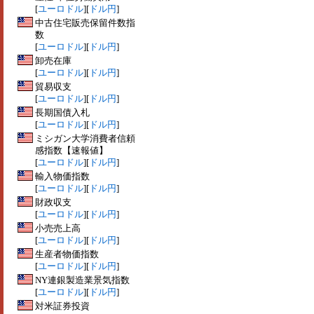
[
ユーロドル
][
ドル円
]
中古住宅販売保留件数指
数
[
ユーロドル
][
ドル円
]
卸売在庫
[
ユーロドル
][
ドル円
]
貿易収支
[
ユーロドル
][
ドル円
]
長期国債入札
[
ユーロドル
][
ドル円
]
ミシガン大学消費者信頼
感指数【速報値】
[
ユーロドル
][
ドル円
]
輸入物価指数
[
ユーロドル
][
ドル円
]
財政収支
[
ユーロドル
][
ドル円
]
小売売上高
[
ユーロドル
][
ドル円
]
生産者物価指数
[
ユーロドル
][
ドル円
]
NY連銀製造業景気指数
[
ユーロドル
][
ドル円
]
対米証券投資