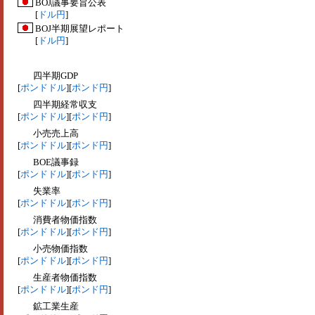
BOJ議事要旨公表
[
ドル円
]
BOJ半期展望レポート
[
ドル円
]
四半期GDP
[
ポンドドル
][
ポンド円
]
四半期経常収支
[
ポンドドル
][
ポンド円
]
小売売上高
[
ポンドドル
][
ポンド円
]
BOE議事録
[
ポンドドル
][
ポンド円
]
失業率
[
ポンドドル
][
ポンド円
]
消費者物価指数
[
ポンドドル
][
ポンド円
]
小売物価指数
[
ポンドドル
][
ポンド円
]
生産者物価指数
[
ポンドドル
][
ポンド円
]
鉱工業生産