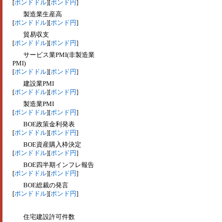
[
ポンドドル
][
ポンド円
]
製造業生産高
[
ポンドドル
][
ポンド円
]
貿易収支
[
ポンドドル
][
ポンド円
]
サービス業PMI(非製造業
PMI)
[
ポンドドル
][
ポンド円
]
建設業PMI
[
ポンドドル
][
ポンド円
]
製造業PMI
[
ポンドドル
][
ポンド円
]
BOE政策金利発表
[
ポンドドル
][
ポンド円
]
BOE資産購入枠決定
[
ポンドドル
][
ポンド円
]
BOE四半期インフレ報告
[
ポンドドル
][
ポンド円
]
BOE総裁の発言
[
ポンドドル
][
ポンド円
]
住宅建設許可件数