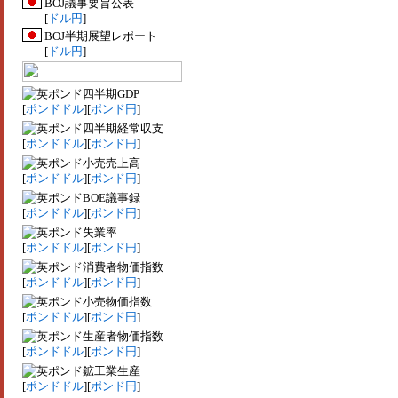
BOJ議事要旨公表
[
ドル円
]
BOJ半期展望レポート
[
ドル円
]
四半期GDP
[
ポンドドル
][
ポンド円
]
四半期経常収支
[
ポンドドル
][
ポンド円
]
小売売上高
[
ポンドドル
][
ポンド円
]
BOE議事録
[
ポンドドル
][
ポンド円
]
失業率
[
ポンドドル
][
ポンド円
]
消費者物価指数
[
ポンドドル
][
ポンド円
]
小売物価指数
[
ポンドドル
][
ポンド円
]
生産者物価指数
[
ポンドドル
][
ポンド円
]
鉱工業生産
[
ポンドドル
][
ポンド円
]