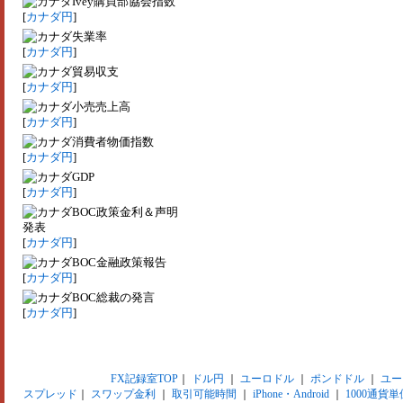
Ivey購買部協会指数
[
カナダ円
]
失業率
[
カナダ円
]
貿易収支
[
カナダ円
]
小売売上高
[
カナダ円
]
消費者物価指数
[
カナダ円
]
GDP
[
カナダ円
]
BOC政策金利＆声明
発表
[
カナダ円
]
BOC金融政策報告
[
カナダ円
]
BOC総裁の発言
[
カナダ円
]
FX記録室TOP
｜
ドル円
｜
ユーロドル
｜
ポンドドル
｜
ユー
スプレッド
｜
スワップ金利
｜
取引可能時間
｜
iPhone・Android
｜
1000通貨単