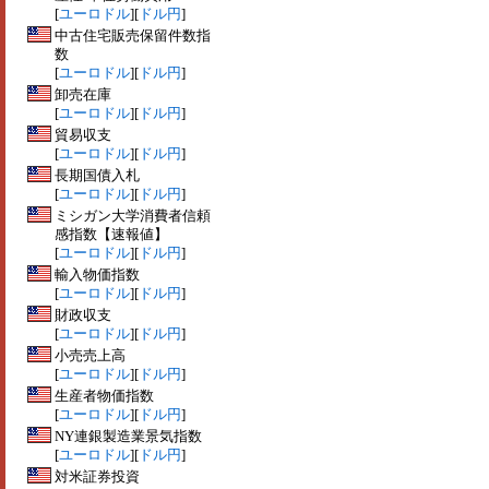
[
ユーロドル
][
ドル円
]
中古住宅販売保留件数指
数
[
ユーロドル
][
ドル円
]
卸売在庫
[
ユーロドル
][
ドル円
]
貿易収支
[
ユーロドル
][
ドル円
]
長期国債入札
[
ユーロドル
][
ドル円
]
ミシガン大学消費者信頼
感指数【速報値】
[
ユーロドル
][
ドル円
]
輸入物価指数
[
ユーロドル
][
ドル円
]
財政収支
[
ユーロドル
][
ドル円
]
小売売上高
[
ユーロドル
][
ドル円
]
生産者物価指数
[
ユーロドル
][
ドル円
]
NY連銀製造業景気指数
[
ユーロドル
][
ドル円
]
対米証券投資