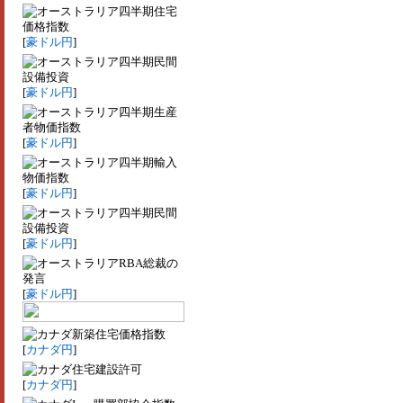
四半期住宅
価格指数
[
豪ドル円
]
四半期民間
設備投資
[
豪ドル円
]
四半期生産
者物価指数
[
豪ドル円
]
四半期輸入
物価指数
[
豪ドル円
]
四半期民間
設備投資
[
豪ドル円
]
RBA総裁の
発言
[
豪ドル円
]
新築住宅価格指数
[
カナダ円
]
住宅建設許可
[
カナダ円
]