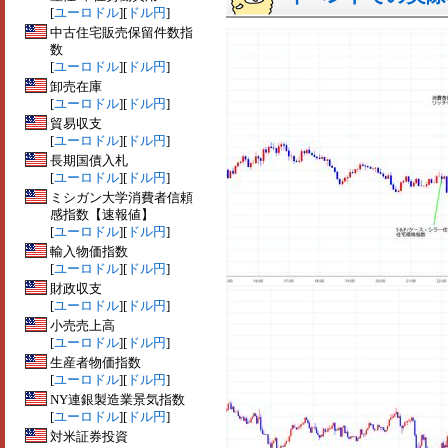
[
ユーロドル
][
ドル円
]
中古住宅販売保留件数指
数
[
ユーロドル
][
ドル円
]
卸売在庫
[
ユーロドル
][
ドル円
]
貿易収支
[
ユーロドル
][
ドル円
]
長期国債入札
[
ユーロドル
][
ドル円
]
ミシガン大学消費者信頼
感指数【速報値】
[
ユーロドル
][
ドル円
]
輸入物価指数
[
ユーロドル
][
ドル円
]
財政収支
[
ユーロドル
][
ドル円
]
小売売上高
[
ユーロドル
][
ドル円
]
生産者物価指数
[
ユーロドル
][
ドル円
]
NY連銀製造業景気指数
[
ユーロドル
][
ドル円
]
対米証券投資