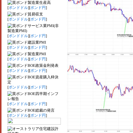
製造業生産高
[
ポンドドル
][
ポンド円
]
貿易収支
[
ポンドドル
][
ポンド円
]
サービス業PMI(非
製造業PMI)
[
ポンドドル
][
ポンド円
]
建設業PMI
[
ポンドドル
][
ポンド円
]
製造業PMI
[
ポンドドル
][
ポンド円
]
BOE政策金利発表
[
ポンドドル
][
ポンド円
]
BOE資産購入枠決
定
[
ポンドドル
][
ポンド円
]
BOE四半期インフ
レ報告
[
ポンドドル
][
ポンド円
]
BOE総裁の発言
[
ポンドドル
][
ポンド円
]
住宅建設許