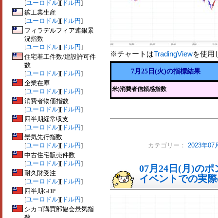
[
ユーロドル
][
ドル円
]
鉱工業生産
[
ユーロドル
][
ドル円
]
フィラデルフィア連銀景
況指数
[
ユーロドル
][
ドル円
]
※チャートは
TradingView
を使用
住宅着工件数/建設許可件
数
7月25日(火)の指標結果
[
ユーロドル
][
ドル円
]
企業在庫
米)消費者信頼感指数
[
ユーロドル
][
ドル円
]
消費者物価指数
[
ユーロドル
][
ドル円
]
四半期経常収支
[
ユーロドル
][
ドル円
]
景気先行指数
[
ユーロドル
][
ドル円
]
カテゴリー：
2023年
中古住宅販売件数
[
ユーロドル
][
ドル円
]
07月24日(月)
耐久財受注
イベントでの実際の
[
ユーロドル
][
ドル円
]
四半期GDP
[
ユーロドル
][
ドル円
]
シカゴ購買部協会景気指
数