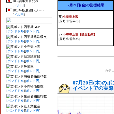
BOJ議事要旨公表
[
ドル円
]
7月21日(金)の指標結果
BOJ半期展望レポート
[
ドル円
]
英)
小売売上高
[前月比/前年比]
四半期GDP
[
ポンドドル
][
ポンド円
]
↑
・
小売売上高【除自動車】
四半期経常収支
[前月比/前年比]
[
ポンドドル
][
ポンド円
]
小売売上高
[
ポンドドル
][
ポンド円
]
BOE議事録
[
ポンドドル
][
ポンド円
]
失業率
[
ポンドドル
][
ポンド円
]
カテ
消費者物価指数
[
ポンドドル
][
ポンド円
]
07月20日(木)
小売物価指数
イベントでの実際の
[
ポンドドル
][
ポンド円
]
生産者物価指数
[
ポンドドル
][
ポンド円
]
鉱工業生産
[
ポンドドル
][
ポンド円
]