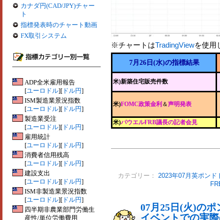
カナダ円(CAD/JPY)チャー
ト
指標発表時のチャート動画
FX取引システム
※チャートは
TradingView
を使用
7月26日(水)の指標結果
米)新築住宅販売件数
ADP全米雇用報告
[
ユーロドル
][
ドル円
]
ISM製造業景況指数
米)
FOMC政策金利
＆
声明発表
[
ユーロドル
][
ドル円
]
製造業受注
米)
パウエルFRB議長の記者会見
[
ユーロドル
][
ドル円
]
雇用統計
[
ユーロドル
][
ドル円
]
消費者信用残高
[
ユーロドル
][
ドル円
]
建設支出
カテゴリー：
2023年07月英ポンド
[
ユーロドル
][
ドル円
]
F
ISM非製造業景況指数
[
ユーロドル
][
ドル円
]
07月25日(火)
四半期非農業部門労働生
イベントでの実際の
産性/単位労働費用