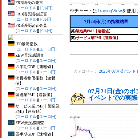
FRB議長の発言
[
ユーロドル
][
ドル円
]
※チャートは
TradingView
を使用
FRB議長議会証言
[
ユーロドル
][
ドル円
]
7月24日(月)の指標結果
FRB議長記者会見
[
ユーロドル
][
ドル円
]
英)
製造業PMI【速報値】
英)
サービス業PMI【速報値】
IFO景況指数
[
ユーロドル
][
ユーロ円
]
ZEW景況感調査
[
ユーロドル
][
ユーロ円
]
四半期GDP【速報値】
カテゴリー：
2023年07月英ポンド
[
ユーロドル
][
ユーロ円
]
消費者物価指数【速報
値】
[
ユーロドル
][
ユーロ円
]
07月21日(金)
製造業PMI【速報値】
イベントでの実際の
[
ユーロドル
][
ユーロ円
]
サービス業PMI(非製造業
PMI)【速報値】
[
ユーロドル
][
ユーロ円
]
ZEW景況感調査
[
ユーロドル
][
ユーロ円
]
四半期GDP【速報値】