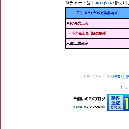
※チャートは
TradingView
を使用
7月18日(火)の指標結果
米)
小売売上高
↑・
小売売上高【除自動車】
米)鉱工業生産
カテゴリー：
2023年07
1
2