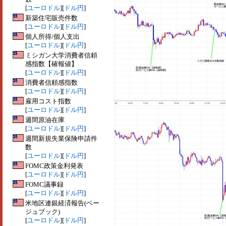
[
ユーロドル
][
ドル円
]
新築住宅販売件数
[
ユーロドル
][
ドル円
]
個人所得/個人支出
[
ユーロドル
][
ドル円
]
ミシガン大学消費者信頼
感指数【確報値】
[
ユーロドル
][
ドル円
]
消費者信頼感指数
[
ユーロドル
][
ドル円
]
雇用コスト指数
[
ユーロドル
][
ドル円
]
週間原油在庫
[
ユーロドル
][
ドル円
]
週間新規失業保険申請件
数
[
ユーロドル
][
ドル円
]
FOMC政策金利発表
[
ユーロドル
][
ドル円
]
FOMC議事録
[
ユーロドル
][
ドル円
]
米地区連銀経済報告(ベー
ジュブック)
[
ユーロドル
][
ドル円
]