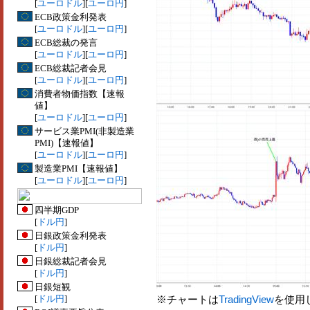
[
ユーロドル
][
ユーロ円
]
ECB政策金利発表
[
ユーロドル
][
ユーロ円
]
ECB総裁の発言
[
ユーロドル
][
ユーロ円
]
ECB総裁記者会見
[
ユーロドル
][
ユーロ円
]
消費者物価指数【速報
値】
[
ユーロドル
][
ユーロ円
]
サービス業PMI(非製造業
PMI)【速報値】
[
ユーロドル
][
ユーロ円
]
製造業PMI【速報値】
[
ユーロドル
][
ユーロ円
]
四半期GDP
[
ドル円
]
日銀政策金利発表
[
ドル円
]
日銀総裁記者会見
[
ドル円
]
日銀短観
[
ドル円
]
※チャートは
TradingView
を使用