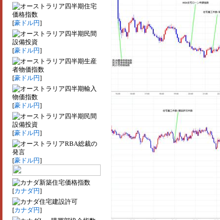
四半期住宅
価格指数
[
豪ドル円
]
四半期民間
設備投資
[
豪ドル円
]
四半期生産
者物価指数
[
豪ドル円
]
四半期輸入
物価指数
[
豪ドル円
]
四半期民間
設備投資
[
豪ドル円
]
RBA総裁の
発言
[
豪ドル円
]
新築住宅価格指数
[
カナダ円
]
住宅建設許可
[
カナダ円
]