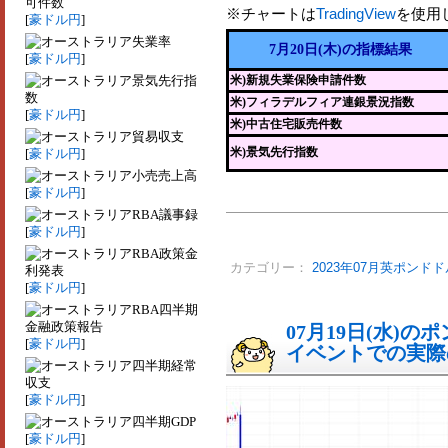
可件数
※チャートは
TradingView
を使用
[
豪ドル円
]
失業率
7月20日(木)の指標結果
[
豪ドル円
]
景気先行指
米)新規失業保険申請件数
数
米)フィラデルフィア連銀景況指数
[
豪ドル円
]
米)中古住宅販売件数
貿易収支
米)景気先行指数
[
豪ドル円
]
小売売上高
[
豪ドル円
]
RBA議事録
[
豪ドル円
]
RBA政策金
カテゴリー：
2023年07月英ポンドド
利発表
[
豪ドル円
]
RBA四半期
金融政策報告
07月19日(水)
[
豪ドル円
]
イベントでの実際の
四半期経常
収支
[
豪ドル円
]
四半期GDP
[
豪ドル円
]