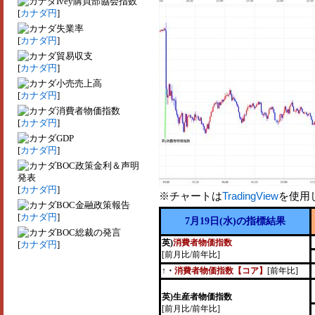
Ivey購買部協会指数
[
カナダ円
]
失業率
[
カナダ円
]
貿易収支
[
カナダ円
]
小売売上高
[
カナダ円
]
消費者物価指数
[
カナダ円
]
GDP
[
カナダ円
]
BOC政策金利＆声明
発表
[
カナダ円
]
※チャートは
TradingView
を使用
BOC金融政策報告
[
カナダ円
]
7月19日(水)の指標結果
BOC総裁の発言
英)
消費者物価指数
[
カナダ円
]
[前月比/前年比]
↑・
消費者物価指数【コア】
[前年比]
英)生産者物価指数
[前月比/前年比]