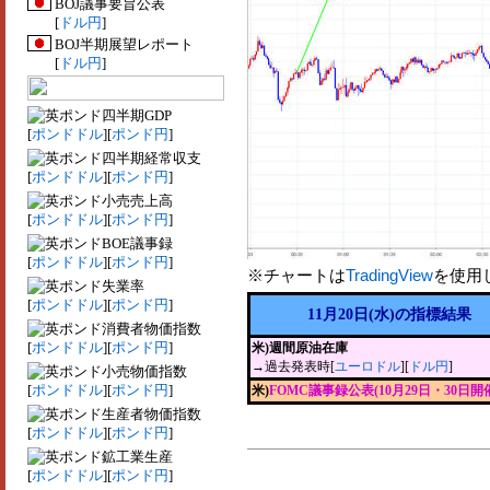
BOJ議事要旨公表
[
ドル円
]
BOJ半期展望レポート
[
ドル円
]
四半期GDP
[
ポンドドル
][
ポンド円
]
四半期経常収支
[
ポンドドル
][
ポンド円
]
小売売上高
[
ポンドドル
][
ポンド円
]
BOE議事録
[
ポンドドル
][
ポンド円
]
※チャートは
TradingView
を使用
失業率
[
ポンドドル
][
ポンド円
]
11月20日(水)の指標結果
消費者物価指数
[
ポンドドル
][
ポンド円
]
米)週間原油在庫
→過去発表時[
ユーロドル
][
ドル円
]
小売物価指数
[
ポンドドル
][
ポンド円
]
米)
FOMC議事録公表(10月29日・30日開
生産者物価指数
[
ポンドドル
][
ポンド円
]
鉱工業生産
[
ポンドドル
][
ポンド円
]