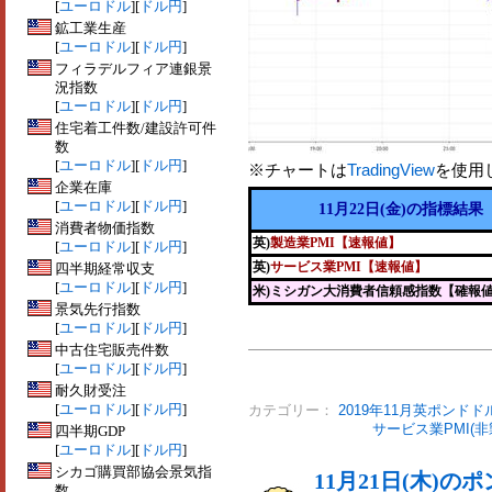
[
ユーロドル
][
ドル円
]
鉱工業生産
[
ユーロドル
][
ドル円
]
フィラデルフィア連銀景
況指数
[
ユーロドル
][
ドル円
]
住宅着工件数/建設許可件
数
[
ユーロドル
][
ドル円
]
※チャートは
TradingView
を使用
企業在庫
[
ユーロドル
][
ドル円
]
11月22日(金)の指標結果
消費者物価指数
英)
製造業PMI【速報値】
[
ユーロドル
][
ドル円
]
英)
サービス業PMI【速報値】
四半期経常収支
[
ユーロドル
][
ドル円
]
米)ミシガン大消費者信頼感指数【確報
景気先行指数
[
ユーロドル
][
ドル円
]
中古住宅販売件数
[
ユーロドル
][
ドル円
]
耐久財受注
[
ユーロドル
][
ドル円
]
カテゴリー：
2019年11月英ポンドド
サービス業PMI(非
四半期GDP
[
ユーロドル
][
ドル円
]
シカゴ購買部協会景気指
11月21日(木)
数