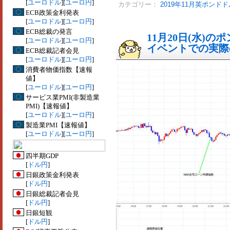
[
ユーロドル
][
ユーロ円
]
カテゴリー：
2019年11月英ポンドド
ECB政策金利発表
[
ユーロドル
][
ユーロ円
]
ECB総裁の発言
11月20日(水)
[
ユーロドル
][
ユーロ円
]
イベントでの実際の
ECB総裁記者会見
[
ユーロドル
][
ユーロ円
]
消費者物価指数【速報
値】
[
ユーロドル
][
ユーロ円
]
サービス業PMI(非製造業
PMI)【速報値】
[
ユーロドル
][
ユーロ円
]
製造業PMI【速報値】
[
ユーロドル
][
ユーロ円
]
四半期GDP
[
ドル円
]
日銀政策金利発表
[
ドル円
]
日銀総裁記者会見
[
ドル円
]
日銀短観
[
ドル円
]