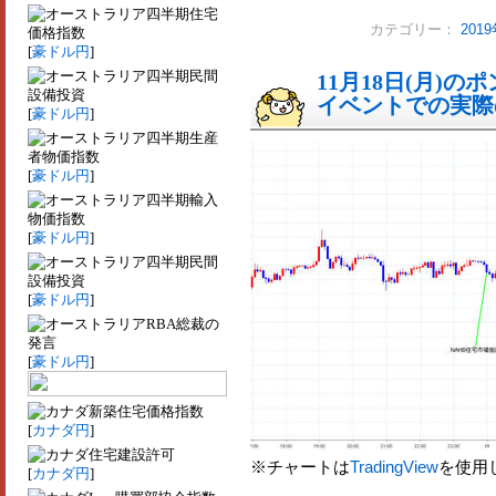
四半期住宅
カテゴリー：
201
価格指数
[
豪ドル円
]
四半期民間
11月18日(月)
設備投資
イベントでの実際の
[
豪ドル円
]
四半期生産
者物価指数
[
豪ドル円
]
四半期輸入
物価指数
[
豪ドル円
]
四半期民間
設備投資
[
豪ドル円
]
RBA総裁の
発言
[
豪ドル円
]
新築住宅価格指数
[
カナダ円
]
住宅建設許可
※チャートは
TradingView
を使用
[
カナダ円
]