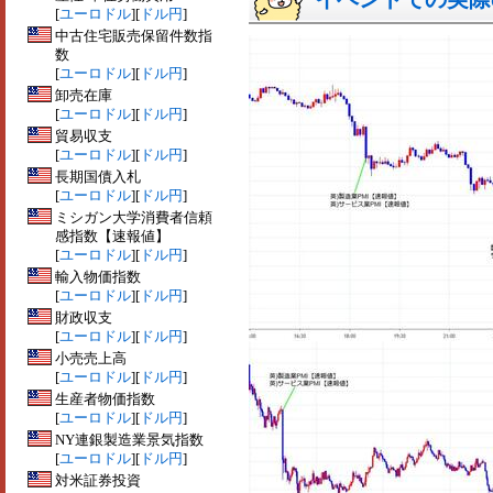
[
ユーロドル
][
ドル円
]
中古住宅販売保留件数指
数
[
ユーロドル
][
ドル円
]
卸売在庫
[
ユーロドル
][
ドル円
]
貿易収支
[
ユーロドル
][
ドル円
]
長期国債入札
[
ユーロドル
][
ドル円
]
ミシガン大学消費者信頼
感指数【速報値】
[
ユーロドル
][
ドル円
]
輸入物価指数
[
ユーロドル
][
ドル円
]
財政収支
[
ユーロドル
][
ドル円
]
小売売上高
[
ユーロドル
][
ドル円
]
生産者物価指数
[
ユーロドル
][
ドル円
]
NY連銀製造業景気指数
[
ユーロドル
][
ドル円
]
対米証券投資