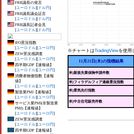
FRB議長の発言
[
ユーロドル
][
ドル円
]
FRB議長議会証言
[
ユーロドル
][
ドル円
]
FRB議長記者会見
[
ユーロドル
][
ドル円
]
IFO景況指数
[
ユーロドル
][
ユーロ円
]
※チャートは
TradingView
を使用
ZEW景況感調査
[
ユーロドル
][
ユーロ円
]
11月21日(木)の指標結果
四半期GDP【速報値】
[
ユーロドル
][
ユーロ円
]
米)新規失業保険申請件数
消費者物価指数【速報
値】
米)フィラデルフィア連銀景況指数
[
ユーロドル
][
ユーロ円
]
米)景気先行指数
製造業PMI【速報値】
[
ユーロドル
][
ユーロ円
]
米)中古住宅販売件数
サービス業PMI(非製造業
PMI)【速報値】
[
ユーロドル
][
ユーロ円
]
ZEW景況感調査
[
ユーロドル
][
ユーロ円
]
四半期GDP【速報値】