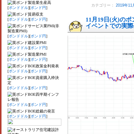
製造業生産高
カテゴリー：
2019年
[
ポンドドル
][
ポンド円
]
貿易収支
11月19日(火)
[
ポンドドル
][
ポンド円
]
イベントでの実際の
サービス業PMI(非
製造業PMI)
[
ポンドドル
][
ポンド円
]
建設業PMI
[
ポンドドル
][
ポンド円
]
製造業PMI
[
ポンドドル
][
ポンド円
]
BOE政策金利発表
[
ポンドドル
][
ポンド円
]
BOE資産購入枠決
定
[
ポンドドル
][
ポンド円
]
BOE四半期インフ
レ報告
[
ポンドドル
][
ポンド円
]
BOE総裁の発言
[
ポンドドル
][
ポンド円
]
住宅建設許