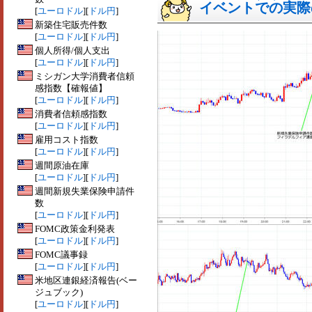
イベントでの実際の
[
ユーロドル
][
ドル円
]
新築住宅販売件数
[
ユーロドル
][
ドル円
]
個人所得/個人支出
[
ユーロドル
][
ドル円
]
ミシガン大学消費者信頼
感指数【確報値】
[
ユーロドル
][
ドル円
]
消費者信頼感指数
[
ユーロドル
][
ドル円
]
雇用コスト指数
[
ユーロドル
][
ドル円
]
週間原油在庫
[
ユーロドル
][
ドル円
]
週間新規失業保険申請件
数
[
ユーロドル
][
ドル円
]
FOMC政策金利発表
[
ユーロドル
][
ドル円
]
FOMC議事録
[
ユーロドル
][
ドル円
]
米地区連銀経済報告(ベー
ジュブック)
[
ユーロドル
][
ドル円
]