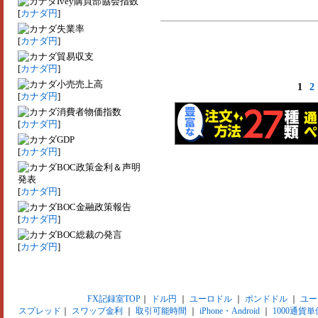
Ivey購買部協会指数
[
カナダ円
]
失業率
[
カナダ円
]
貿易収支
[
カナダ円
]
小売売上高
1
2
[
カナダ円
]
消費者物価指数
[
カナダ円
]
GDP
[
カナダ円
]
BOC政策金利＆声明
発表
[
カナダ円
]
BOC金融政策報告
[
カナダ円
]
BOC総裁の発言
[
カナダ円
]
FX記録室TOP
｜
ドル円
｜
ユーロドル
｜
ポンドドル
｜
ユー
スプレッド
｜
スワップ金利
｜
取引可能時間
｜
iPhone・Android
｜
1000通貨単