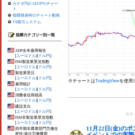
カナダ円(CAD/JPY)チャー
ト
指標発表時のチャート動画
FX取引システム
ADP全米雇用報告
[
ユーロドル
][
ドル円
]
ISM製造業景況指数
[
ユーロドル
][
ドル円
]
製造業受注
[
ユーロドル
][
ドル円
]
※チャートは
TradingView
を使用
雇用統計
[
ユーロドル
][
ドル円
]
消費者信用残高
[
ユーロドル
][
ドル円
]
建設支出
[
ユーロドル
][
ドル円
]
カテ
ISM非製造業景況指数
[
ユーロドル
][
ドル円
]
11月22日(金)
四半期非農業部門労働生
産性/単位労働費用
イベントでの実際の