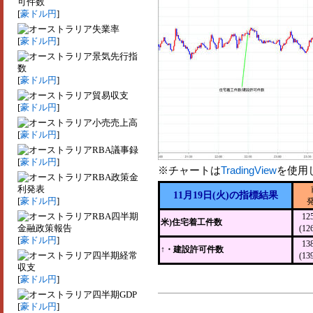
可件数
[
豪ドル円
]
失業率
[
豪ドル円
]
景気先行指
数
[
豪ドル円
]
貿易収支
[
豪ドル円
]
小売売上高
[
豪ドル円
]
RBA議事録
[
豪ドル円
]
※チャートは
TradingView
を使用
RBA政策金
利発表
11月19日(火)の指標結果
[
豪ドル円
]
RBA四半期
12
米)住宅着工件数
金融政策報告
(12
[
豪ドル円
]
13
↑・建設許可件数
四半期経常
(13
収支
[
豪ドル円
]
四半期GDP
[
豪ドル円
]