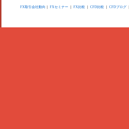
FX取引会社動向
｜
FXセミナー
｜
FX比較
｜
CFD比較
｜
CFDブログ