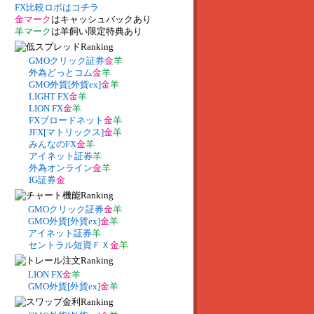
FX比較ロボはコチラ
金マーク
はキャッシュバックあり
羊マーク
は羊飼い限定特典あり
GMOクリック証券
金
羊
外為どっとコム
金
羊
GMO外貨[外貨ex]
金
羊
LIGHT FX
金
羊
LION FX
金
羊
FXブロードネット
金
羊
JFX[マトリックス]
金
羊
みんなのFX
金
羊
アイネット証券
羊
外為オンライン
金
羊
IG証券
金
GMOクリック証券
金
羊
GMO外貨[外貨ex]
金
羊
アイネット証券
羊
セントラル短資ＦＸ
金
羊
LION FX
金
羊
GMO外貨[外貨ex]
金
羊