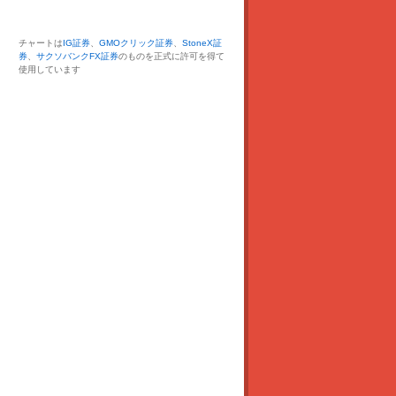
チャートは
IG証券
、
GMOクリック証券
、
StoneX証
券
、
サクソバンクFX証券
のものを正式に許可を得て
使用しています