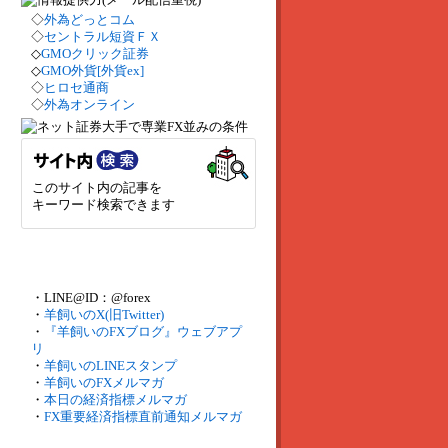
◇
外為どっとコム
◇
セントラル短資ＦＸ
◇
GMOクリック証券
◇
GMO外貨[外貨ex]
◇
ヒロセ通商
◇
外為オンライン
このサイト内の記事を
キーワード検索できます
・LINE@ID：@forex
・
羊飼いのX(旧Twitter)
・
『羊飼いのFXブログ』ウェブアプ
リ
・
羊飼いのLINEスタンプ
・
羊飼いのFXメルマガ
・
本日の経済指標メルマガ
・
FX重要経済指標直前通知メルマガ