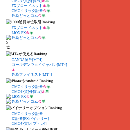
GMO外貨[外貨ex]
金
羊
FXブロードネット
金
羊
GMOクリック証券
金
羊
外為どっとコム
金
羊
FXブロードネット
金
羊
LION FX
金
羊
外為どっとコム
金
羊
OANDA証券[MT4]
ゴールデンウェイジャパン[MT4]
金
外為ファイネスト[MT4]
GMOクリック証券
金
羊
GMO外貨[外貨ex]
金
羊
LION FX
金
羊
外為どっとコム
金
羊
GMOクリック証券
IG証券[FXバイナリー]
GMO外貨[オプトレ!]