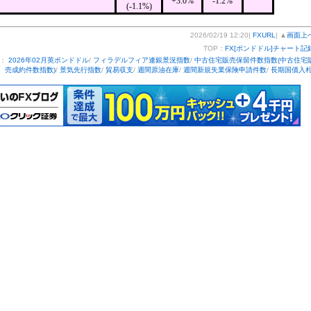
+3.0%
-1.2%
(-1.1%)
2026/02/19 12:20|
FXURL
| ▲
画面上
TOP：
FX[ポンドドル]チャート記
ー：
2026年02月英ポンドドル
/
フィラデルフィア連銀景況指数
/
中古住宅販売保留件数指数(中古住宅
売成約件数指数)
/
景気先行指数
/
貿易収支
/
週間原油在庫
/
週間新規失業保険申請件数
/
長期国債入