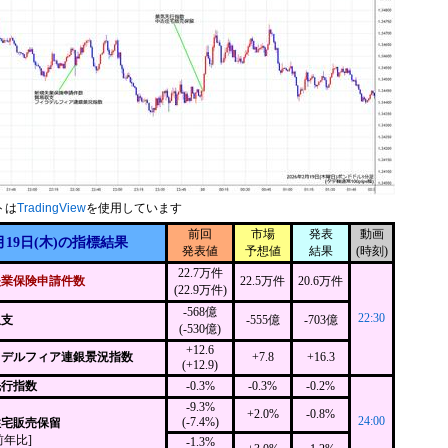
トは
TradingView
を使用しています
前回
市場
発表
動画
月19日(木)の指標結果
発表値
予想値
結果
(時刻)
22.7万件
失業保険申請件数
22.5万件
20.6万件
(22.9万件)
-568億
22:30
収支
-555億
-703億
(-530億)
+12.6
ラデルフィア連銀景況指数
+7.8
+16.3
(+12.9)
先行指数
-0.3%
-0.3%
-0.2%
-9.3%
+2.0%
-0.8%
24:00
(-7.4%)
住宅販売保留
前年比]
-1.3%