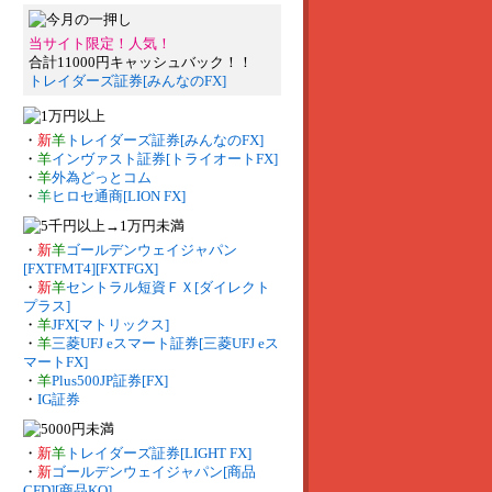
当サイト限定！人気！
合計11000円キャッシュバック！！
トレイダーズ証券[みんなのFX]
・
新
羊
トレイダーズ証券[みんなのFX]
・
羊
インヴァスト証券[トライオートFX]
・
羊
外為どっとコム
・
羊
ヒロセ通商[LION FX]
・
新
羊
ゴールデンウェイジャパン
[FXTFMT4][FXTFGX]
・
新
羊
セントラル短資ＦＸ[ダイレクト
プラス]
・
羊
JFX[マトリックス]
・
羊
三菱UFJ eスマート証券[三菱UFJ eス
マートFX]
・
羊
Plus500JP証券[FX]
・
IG証券
・
新
羊
トレイダーズ証券[LIGHT FX]
・
新
ゴールデンウェイジャパン[商品
CFD][商品KO]