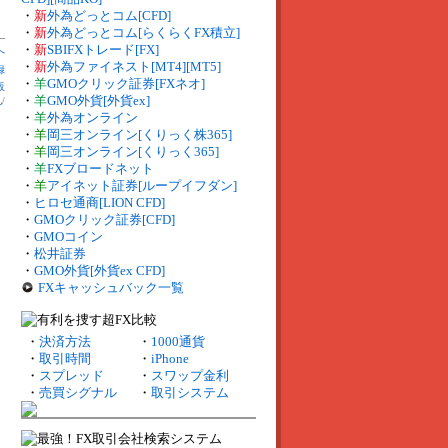
・
新
外為どっとコム[CFD]
・
新
外為どっとコム[らくらくFX積立]
・
新
SBIFXトレード[FX]
へ
・
新
外為ファイネスト[MT4][MT5]
録
・
羊
GMOクリック証券[FXネオ]
販
・
羊
GMO外貨[外貨ex]
札
/
・
羊
外為オンライン
・
羊
岡三オンライン[くりっく株365]
・
羊
岡三オンライン[くりっく365]
・
羊
FXブロードネット
・
羊
アイネット証券[ループイフダン]
・
ヒロセ通商[LION CFD]
・
GMOクリック証券[CFD]
・
GMOコイン
・
松井証券
・
GMO外貨[外貨ex CFD]
FXキャッシュバック一覧
・
決済方法
・
1000通貨
・
取引時間
・
iPhone
・
スプレッド
・
スワップ金利
・
売買シグナル
・
取引システム