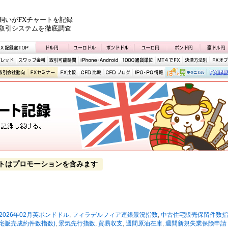
飼いがFXチャートを記録
取引システムを徹底調査
トはプロモーションを含みます
2026年02月英ポンドドル
,
フィラデルフィア連銀景況指数
,
中古住宅販売保留件数指
宅販売成約件数指数)
,
景気先行指数
,
貿易収支
,
週間原油在庫
,
週間新規失業保険申請