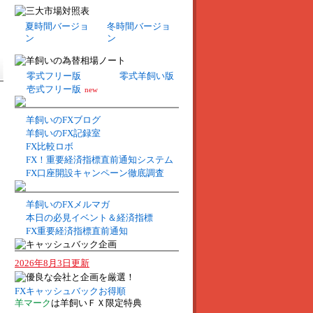
夏時間バージョ
冬時間バージョ
ン
ン
零式フリー版
零式羊飼い版
壱式フリー版
new
羊飼いのFXブログ
羊飼いのFX記録室
FX比較ロボ
FX！重要経済指標直前通知システム
FX口座開設キャンペーン徹底調査
羊飼いのFXメルマガ
本日の必見イベント＆経済指標
FX重要経済指標直前通知
2026年8月3日更新
FXキャッシュバックお得順
羊マーク
は羊飼いＦＸ限定特典