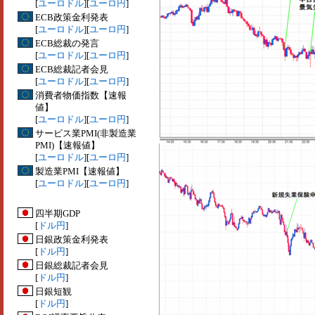
[
ユーロドル
][
ユーロ円
]
ECB政策金利発表
[
ユーロドル
][
ユーロ円
]
ECB総裁の発言
[
ユーロドル
][
ユーロ円
]
ECB総裁記者会見
[
ユーロドル
][
ユーロ円
]
消費者物価指数【速報
値】
[
ユーロドル
][
ユーロ円
]
サービス業PMI(非製造業
PMI)【速報値】
[
ユーロドル
][
ユーロ円
]
製造業PMI【速報値】
[
ユーロドル
][
ユーロ円
]
四半期GDP
[
ドル円
]
日銀政策金利発表
[
ドル円
]
日銀総裁記者会見
[
ドル円
]
日銀短観
[
ドル円
]