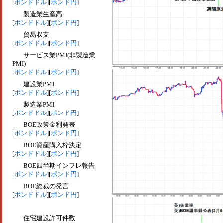
[
ポンドドル
][
ポンド円
]
製造業生産高
[
ポンドドル
][
ポンド円
]
貿易収支
[
ポンドドル
][
ポンド円
]
サービス業PMI(非製造業
PMI)
[
ポンドドル
][
ポンド円
]
建設業PMI
[
ポンドドル
][
ポンド円
]
製造業PMI
[
ポンドドル
][
ポンド円
]
BOE政策金利発表
[
ポンドドル
][
ポンド円
]
BOE資産購入枠決定
[
ポンドドル
][
ポンド円
]
BOE四半期インフレ報告
[
ポンドドル
][
ポンド円
]
BOE総裁の発言
[
ポンドドル
][
ポンド円
]
住宅建設許可件数