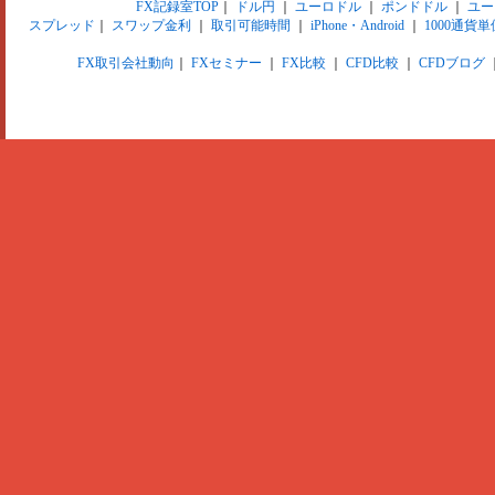
FX記録室TOP
｜
ドル円
｜
ユーロドル
｜
ポンドドル
｜
ユー
スプレッド
｜
スワップ金利
｜
取引可能時間
｜
iPhone・Android
｜
1000通貨単
FX取引会社動向
｜
FXセミナー
｜
FX比較
｜
CFD比較
｜
CFDブログ