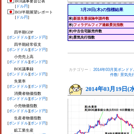
BOJ議事要旨公表
[
ドル円
]
3月20日(木)の指標結果
BOJ半期展望レポート
[
ドル円
]
米)
新規失業保険申請件数
米)
フィラデルフィア連銀景況指数
米)中古住宅販売件数
四半期GDP
[
ポンドドル
][
ポンド円
]
米)景気先行指数
四半期経常収支
[
ポンドドル
][
ポンド円
]
小売売上高
[
ポンドドル
][
ポンド円
]
BOE議事録
カテゴリー：
2014年03月英ポンドド
[
ポンドドル
][
ポンド円
]
件数
/
景気先
失業率
[
ポンドドル
][
ポンド円
]
2014年03月19日(
消費者物価指数
[
ポンドドル
][
ポンド円
]
小売物価指数
[
ポンドドル
][
ポンド円
]
生産者物価指数
[
ポンドドル
][
ポンド円
]
鉱工業生産