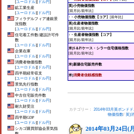
[
ユーロドル
][
ドル円
]
英)小売物価指数
鉱工業生産
[前月比/前年比]
[
ユーロドル
][
ドル円
]
↑・小売物価指数【コア
】[前年比]
フィラデルフィア連銀景
英)生産者物価指数
況指数
[前月比/前年比]
[
ユーロドル
][
ドル円
]
住宅着工件数/建設許可件
↑・生産者物価指数【コア】
数
[前月比/前年比]
[
ユーロドル
][
ドル円
]
米)S＆P/ケース・シラー住宅価格指数
企業在庫
[前月比/前年比]
[
ユーロドル
][
ドル円
]
消費者物価指数
米)新築住宅販売件数
[
ユーロドル
][
ドル円
]
四半期経常収支
米)
消費者信頼感指数
[
ユーロドル
][
ドル円
]
景気先行指数
[
ユーロドル
][
ドル円
]
中古住宅販売件数
[
ユーロドル
][
ドル円
]
耐久財受注
カテゴリー：
2014年03月英ポンド
[
ユーロドル
][
ドル円
]
物価指数
/
英)
四半期GDP
[
ユーロドル
][
ドル円
]
2014年03月24日(
シカゴ購買部協会景気指
数