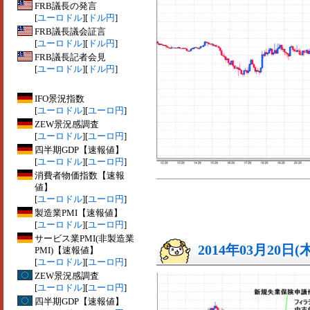
FRB議長の発言
[
ユーロドル
][
ドル円
]
FRB議長議会証言
[
ユーロドル
][
ドル円
]
FRB議長記者会見
[
ユーロドル
][
ドル円
]
IFO景況指数
[
ユーロドル
][
ユーロ円
]
ZEW景況感調査
[
ユーロドル
][
ユーロ円
]
四半期GDP【速報値】
[
ユーロドル
][
ユーロ円
]
消費者物価指数【速報
値】
[
ユーロドル
][
ユーロ円
]
製造業PMI【速報値】
[
ユーロドル
][
ユーロ円
]
サービス業PMI(非製造業
2014年03月20日(
PMI)【速報値】
[
ユーロドル
][
ユーロ円
]
ZEW景況感調査
[
ユーロドル
][
ユーロ円
]
四半期GDP【速報値】