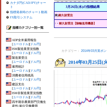
カナダ円(CAD/JPY)チャー
ト
3月26日(水)の指標結果
指標発表時のチャート動画
米)
耐久財受注
FX取引システム
↑・
耐久財受注【除輸送用機器】
ADP全米雇用報告
[
ユーロドル
][
ドル円
]
ISM製造業景況指数
カテゴリー：
2014年03月英ポ
[
ユーロドル
][
ドル円
]
製造業受注
2014年03月25日(
[
ユーロドル
][
ドル円
]
雇用統計
[
ユーロドル
][
ドル円
]
消費者信用残高
[
ユーロドル
][
ドル円
]
建設支出
[
ユーロドル
][
ドル円
]
ISM非製造業景況指数
[
ユーロドル
][
ドル円
]
四半期非農業部門労働生
産性/単位労働費用