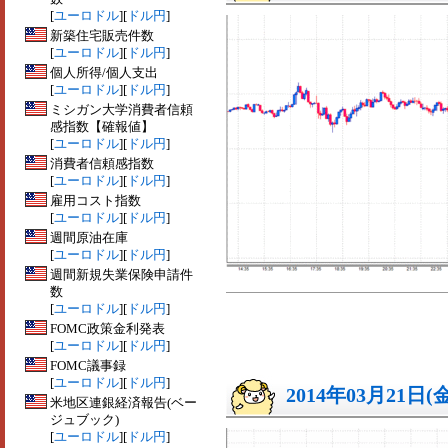
[
ユーロドル
][
ドル円
]
新築住宅販売件数
[
ユーロドル
][
ドル円
]
個人所得/個人支出
[
ユーロドル
][
ドル円
]
ミシガン大学消費者信頼
感指数【確報値】
[
ユーロドル
][
ドル円
]
消費者信頼感指数
[
ユーロドル
][
ドル円
]
雇用コスト指数
[
ユーロドル
][
ドル円
]
週間原油在庫
[
ユーロドル
][
ドル円
]
週間新規失業保険申請件
数
[
ユーロドル
][
ドル円
]
FOMC政策金利発表
[
ユーロドル
][
ドル円
]
FOMC議事録
[
ユーロドル
][
ドル円
]
2014年03月21日(
米地区連銀経済報告(ベー
ジュブック)
[
ユーロドル
][
ドル円
]