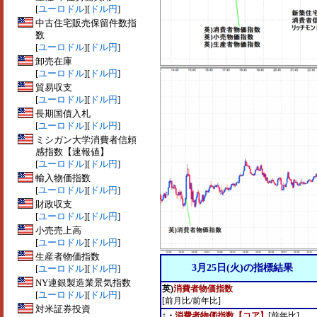
[
ユーロドル
][
ドル円
]
中古住宅販売保留件数指
数
[
ユーロドル
][
ドル円
]
卸売在庫
[
ユーロドル
][
ドル円
]
貿易収支
[
ユーロドル
][
ドル円
]
長期国債入札
[
ユーロドル
][
ドル円
]
ミシガン大学消費者信頼
感指数【速報値】
[
ユーロドル
][
ドル円
]
輸入物価指数
[
ユーロドル
][
ドル円
]
財政収支
[
ユーロドル
][
ドル円
]
小売売上高
[
ユーロドル
][
ドル円
]
生産者物価指数
3月25日(火)の指標結果
[
ユーロドル
][
ドル円
]
NY連銀製造業景気指数
英)
消費者物価指数
[
ユーロドル
][
ドル円
]
[前月比/前年比]
対米証券投資
↑・
消費者物価指数【コア】
[前年比]