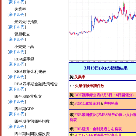
[
豪ドル円
]
失業率
[
豪ドル円
]
景気先行指数
[
豪ドル円
]
貿易収支
[
豪ドル円
]
小売売上高
[
豪ドル円
]
RBA議事録
[
豪ドル円
]
3月19日(水)の指標結果
RBA政策金利発表
[
豪ドル円
]
英)
失業率
RBA四半期金融政策報告
↑・
失業保険申請件数
[
豪ドル円
]
英)
BOE議事録公表(3月5日・6日開催分)
四半期経常収支
[
豪ドル円
]
米)
FOMC政策金利
＆
声明発表
四半期GDP
[
豪ドル円
]
米)
FRB米国債及びMBS証券の買い入れ
発表
四半期住宅価格指数
[
豪ドル円
]
米)
FRB経済・金利見通しを発表
四半期民間設備投資
米)
イエレンFRB議長の記者会見