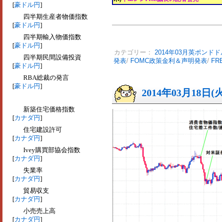
[
豪ドル円
]
四半期生産者物価指数
[
豪ドル円
]
四半期輸入物価指数
[
豪ドル円
]
カテゴリー：
2014年03月英ポンドド
四半期民間設備投資
発表
/
FOMC政策金利＆声明発表
/
F
[
豪ドル円
]
RBA総裁の発言
[
豪ドル円
]
2014年03月18日(
新築住宅価格指数
[
カナダ円
]
住宅建設許可
[
カナダ円
]
Ivey購買部協会指数
[
カナダ円
]
失業率
[
カナダ円
]
貿易収支
[
カナダ円
]
小売売上高
[
カナダ円
]