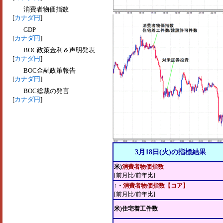
消費者物価指数
[
カナダ円
]
GDP
[
カナダ円
]
BOC政策金利＆声明発表
[
カナダ円
]
BOC金融政策報告
[
カナダ円
]
BOC総裁の発言
[
カナダ円
]
3月18日(火)の指標結果
米)
消費者物価指数
[前月比/前年比]
↑・
消費者物価指数【コア】
[前月比/前年比]
米)住宅着工件数