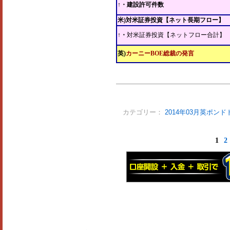
↑・建設許可件数
米)対米証券投資【ネット長期フロー】
↑・
対米証券投資【ネットフロー合計】
英)
カーニーBOE総裁の発言
カテゴリー：
2014年03月英ポンド
1
2