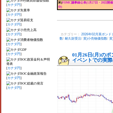
Ivey購買部協会指数
米)
FOMC議事録公表(1月27日・28日開催
[
カナダ円
]
分)
失業率
[
カナダ円
]
貿易収支
[
カナダ円
]
小売売上高
[
カナダ円
]
カテゴリー：
2026年02月英ポンド
数
/
耐久財受注
/
英)小売物価指数
/
英
消費者物価指数
[
カナダ円
]
GDP
[
カナダ円
]
01月26日(月)
イベントでの実際の
BOC政策金利＆声明
発表
[
カナダ円
]
BOC金融政策報告
[
カナダ円
]
BOC総裁の発言
[
カナダ円
]