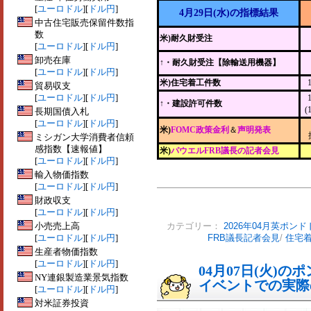
[
ユーロドル
][
ドル円
]
4月29日(水)の指標結果
中古住宅販売保留件数指
数
米)耐久財受注
[
ユーロドル
][
ドル円
]
卸売在庫
↑
・耐久財受注【除輸送用機器】
[
ユーロドル
][
ドル円
]
米)住宅着工件数
貿易収支
[
ユーロドル
][
ドル円
]
↑・建設許可件数
(
長期国債入札
[
ユーロドル
][
ドル円
]
米)
FOMC政策金利
＆
声明発表
ミシガン大学消費者信頼
感指数【速報値】
米)
パウエルFRB議長の記者会見
[
ユーロドル
][
ドル円
]
輸入物価指数
[
ユーロドル
][
ドル円
]
財政収支
[
ユーロドル
][
ドル円
]
小売売上高
カテゴリー：
2026年04月英ポンド
[
ユーロドル
][
ドル円
]
FRB議長記者会見
/
住宅着
生産者物価指数
[
ユーロドル
][
ドル円
]
04月07日(火)
NY連銀製造業景気指数
イベントでの実際の
[
ユーロドル
][
ドル円
]
対米証券投資