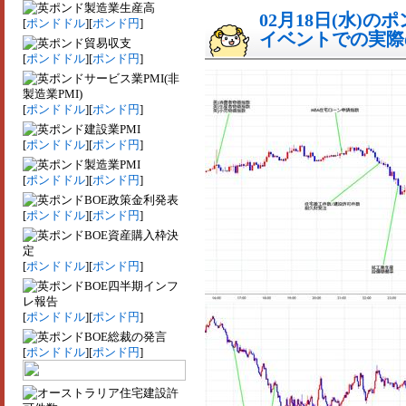
製造業生産高
02月18日(水)
[
ポンドドル
][
ポンド円
]
イベントでの実際の
貿易収支
[
ポンドドル
][
ポンド円
]
サービス業PMI(非
製造業PMI)
[
ポンドドル
][
ポンド円
]
建設業PMI
[
ポンドドル
][
ポンド円
]
製造業PMI
[
ポンドドル
][
ポンド円
]
BOE政策金利発表
[
ポンドドル
][
ポンド円
]
BOE資産購入枠決
定
[
ポンドドル
][
ポンド円
]
BOE四半期インフ
レ報告
[
ポンドドル
][
ポンド円
]
BOE総裁の発言
[
ポンドドル
][
ポンド円
]
住宅建設許