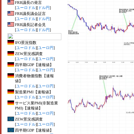
FRB議長の発言
[
ユーロドル
][
ドル円
]
FRB議長議会証言
[
ユーロドル
][
ドル円
]
FRB議長記者会見
[
ユーロドル
][
ドル円
]
IFO景況指数
[
ユーロドル
][
ユーロ円
]
ZEW景況感調査
[
ユーロドル
][
ユーロ円
]
四半期GDP【速報値】
[
ユーロドル
][
ユーロ円
]
消費者物価指数【速報
値】
[
ユーロドル
][
ユーロ円
]
製造業PMI【速報値】
[
ユーロドル
][
ユーロ円
]
サービス業PMI(非製造業
PMI)【速報値】
[
ユーロドル
][
ユーロ円
]
ZEW景況感調査
[
ユーロドル
][
ユーロ円
]
四半期GDP【速報値】