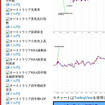
可件数
[
豪ドル円
]
失業率
[
豪ドル円
]
景気先行指
数
[
豪ドル円
]
貿易収支
[
豪ドル円
]
小売売上高
[
豪ドル円
]
RBA議事録
[
豪ドル円
]
RBA政策金
利発表
[
豪ドル円
]
RBA四半期
金融政策報告
[
豪ドル円
]
四半期経常
収支
[
豪ドル円
]
※チャートは
TradingView
を使用
四半期GDP
[
豪ドル円
]