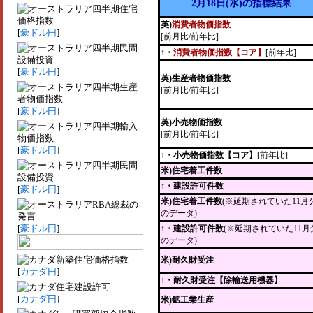
2月18日(水)の指標結果
四半期住宅
価格指数
英)
消費者物価指数
[
豪ドル円
]
[前月比/前年比]
四半期民間
↑・
消費者物価指数【コア】
[前年比]
設備投資
[
豪ドル円
]
英)生産者物価指数
四半期生産
[前月比/前年比]
者物価指数
[
豪ドル円
]
英)小売物価指数
四半期輸入
[前月比/前年比]
物価指数
[
豪ドル円
]
↑・小売物価指数【コア】
[前年比]
四半期民間
米)住宅着工件数
設備投資
↑・建設許可件数
[
豪ドル円
]
米)住宅着工件数
(※延期されていた11月
RBA総裁の
のデータ)
発言
[
豪ドル円
]
↑・建設許可件数
(※延期されていた11月
のデータ)
新築住宅価格指数
米)耐久財受注
[
カナダ円
]
↑
・耐久財受注【除輸送用機器】
住宅建設許可
[
カナダ円
]
米)鉱工業生産