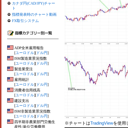
カナダ円(CAD/JPY)チャー
ト
指標発表時のチャート動画
FX取引システム
ADP全米雇用報告
[
ユーロドル
][
ドル円
]
ISM製造業景況指数
[
ユーロドル
][
ドル円
]
製造業受注
[
ユーロドル
][
ドル円
]
雇用統計
[
ユーロドル
][
ドル円
]
消費者信用残高
[
ユーロドル
][
ドル円
]
建設支出
[
ユーロドル
][
ドル円
]
ISM非製造業景況指数
[
ユーロドル
][
ドル円
]
四半期非農業部門労働生
※チャートは
TradingView
を使用
産性/単位労働費用