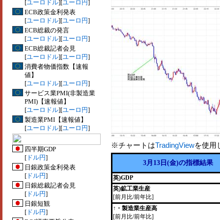
[
ユーロドル
][
ユーロ円
]
ECB政策金利発表
[
ユーロドル
][
ユーロ円
]
ECB総裁の発言
[
ユーロドル
][
ユーロ円
]
ECB総裁記者会見
[
ユーロドル
][
ユーロ円
]
消費者物価指数【速報
値】
[
ユーロドル
][
ユーロ円
]
サービス業PMI(非製造業
PMI)【速報値】
[
ユーロドル
][
ユーロ円
]
製造業PMI【速報値】
[
ユーロドル
][
ユーロ円
]
※チャートは
TradingView
を使用
四半期GDP
[
ドル円
]
3月13日(金)の指標結果
日銀政策金利発表
[
ドル円
]
英)GDP
日銀総裁記者会見
英)鉱工業生産
[
ドル円
]
[前月比/前年比]
日銀短観
↑・製造業生産高
[
ドル円
]
[前月比/前年比]