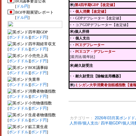
BOJ議事要旨公表
米)
第4四半期GDP【改定値】
[
ドル円
]
↑・
個人消費【改定値】
BOJ半期展望レポート
[
ドル円
]
↑・
GDPデフレーター【改定値】
↑・
コアGDPデフレーター【改定値】
米)個人所得
四半期GDP
[
ポンドドル
][
ポンド円
]
↑・個人支出
四半期経常収支
↑・
PCEデフレーター
[
ポンドドル
][
ポンド円
]
↑・
PCEコア・デフレーター
小売売上高
[前月比/前年比]
[
ポンドドル
][
ポンド円
]
米)耐久財受注
BOE議事録
[
ポンドドル
][
ポンド円
]
↑
・耐久財受注【除輸送用機器】
失業率
[
ポンドドル
][
ポンド円
]
米)
ミシガン大学消費者信頼感指数【速
消費者物価指数
[
ポンドドル
][
ポンド円
]
小売物価指数
[
ポンドドル
][
ポンド円
]
生産者物価指数
カテゴリー：
2026年03月英ポンドド
[
ポンドドル
][
ポンド円
]
人所得/個人支出
/
四半期GDP/個人消
鉱工業生産
[
ポンドドル
][
ポンド円
]