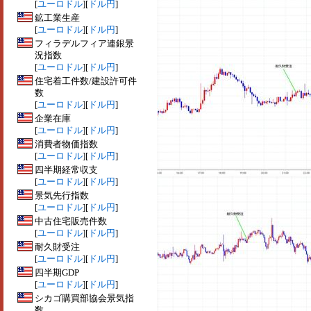
[
ユーロドル
][
ドル円
]
鉱工業生産
[
ユーロドル
][
ドル円
]
フィラデルフィア連銀景
況指数
[
ユーロドル
][
ドル円
]
住宅着工件数/建設許可件
数
[
ユーロドル
][
ドル円
]
企業在庫
[
ユーロドル
][
ドル円
]
消費者物価指数
[
ユーロドル
][
ドル円
]
四半期経常収支
[
ユーロドル
][
ドル円
]
景気先行指数
[
ユーロドル
][
ドル円
]
中古住宅販売件数
[
ユーロドル
][
ドル円
]
耐久財受注
[
ユーロドル
][
ドル円
]
四半期GDP
[
ユーロドル
][
ドル円
]
シカゴ購買部協会景気指
数