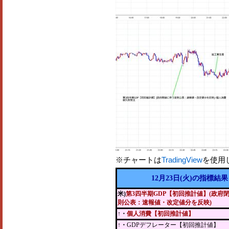
※チャートは
TradingView
を使用
12月23日(火)の指標結果
米)
第3四半期GDP【初回推計値】(政府
則公表：速報値・改定値分を反映)
↑・
個人消費【初回推計値】
↑・
GDPデフレーター【初回推計値】