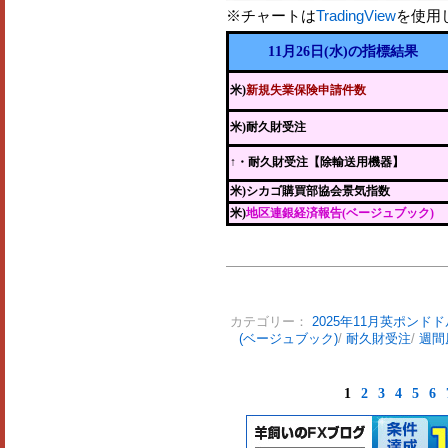
※チャートは
TradingView
を使用
11月26日(水)の指標結果
米)
新規失業保険申請件数
米)耐久財受注
↑
・耐久財受注【除輸送用機器】
米)シカゴ購買部協会景気指数
米)
地区連銀経済報告(ベージュブック)
カテゴリー：
2025年11月英ポンドド
(ベージュブック)
/
耐久財受注
/
週間
1
2
3
4
5
6