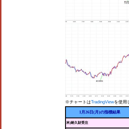
※チャートは
TradingView
を使用
1月26日(月)の指標結果
米)耐久財受注