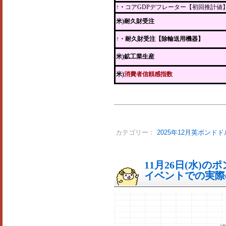
↑・
コアGDPデフレーター【初回推計値
米)耐久財受注
↑
・耐久財受注【除輸送用機器】
米)鉱工業生産
米)
消費者信頼感指数
カテゴリー：
2025年12月英ポンドド
11月26日(水)
イベントでの実際の