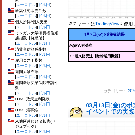
[
ユーロドル
][
ドル円
]
新築住宅販売件数
[
ユーロドル
][
ドル円
]
個人所得/個人支出
※チャートは
TradingView
を使用
[
ユーロドル
][
ドル円
]
ミシガン大学消費者信頼
4月7日(火)の指標結果
感指数【確報値】
[
ユーロドル
][
ドル円
]
米)耐久財受注
消費者信頼感指数
[
ユーロドル
][
ドル円
]
↑
・耐久財受注【除輸送用機器】
雇用コスト指数
[
ユーロドル
][
ドル円
]
週間原油在庫
[
ユーロドル
][
ドル円
]
週間新規失業保険申請件
数
カテゴリー：
20
[
ユーロドル
][
ドル円
]
FOMC政策金利発表
[
ユーロドル
][
ドル円
]
03月13日(金)
FOMC議事録
イベントでの実際の
[
ユーロドル
][
ドル円
]
米地区連銀経済報告(ベー
ジュブック)
[
ユーロドル
][
ドル円
]