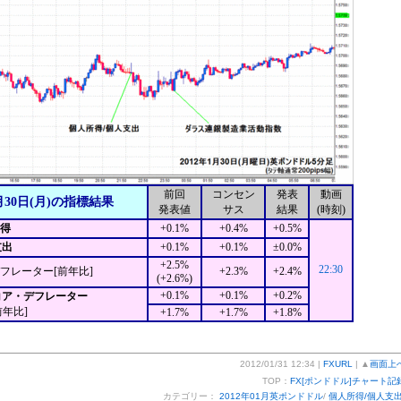
前回
コンセン
発表
動画
月30日(月)の指標結果
発表値
サス
結果
(時刻)
所得
+0.1%
+0.4%
+0.5%
支出
+0.1%
+0.1%
±0.0%
+2.5%
22:30
デフレーター[前年比]
+2.3%
+2.4%
(+2.6%)
+0.1%
+0.1%
+0.2%
Eコア・デフレーター
前年比]
+1.7%
+1.7%
+1.8%
2012/01/31 12:34 |
FXURL
| ▲
画面上
TOP：
FX[ポンドドル]チャート記
カテゴリー：
2012年01月英ポンドドル
/
個人所得/個人支