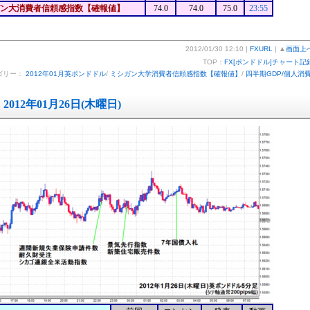
ン大消費者信頼感指数【確報値】
74.0
74.0
75.0
23:55
2012/01/30 12:10 |
FXURL
| ▲
画面上
TOP：
FX[ポンドドル]チャート記
ゴリー：
2012年01月英ポンドドル
/
ミシガン大学消費者信頼感指数【確報値】
/
四半期GDP/個人消
2012年01月26日(木曜日)