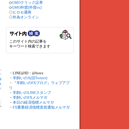
◇
GMOクリック証券
◇
GMO外貨[外貨ex]
◇
ヒロセ通商
◇
外為オンライン
このサイト内の記事を
キーワード検索できます
・LINE@ID：@forex
へ
・
羊飼いのX(旧Twitter)
録
・
『羊飼いのFXブログ』ウェブアプ
件
リ
札
/
・
羊飼いのLINEスタンプ
・
羊飼いのFXメルマガ
・
本日の経済指標メルマガ
・
FX重要経済指標直前通知メルマガ