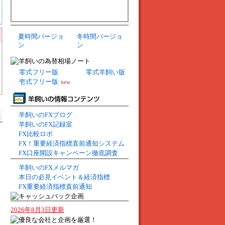
夏時間バージョ
冬時間バージョ
ン
ン
零式フリー版
零式羊飼い版
壱式フリー版
new
羊飼いのFXブログ
羊飼いのFX記録室
FX比較ロボ
FX！重要経済指標直前通知システム
FX口座開設キャンペーン徹底調査
羊飼いのFXメルマガ
本日の必見イベント＆経済指標
FX重要経済指標直前通知
2026年8月3日更新