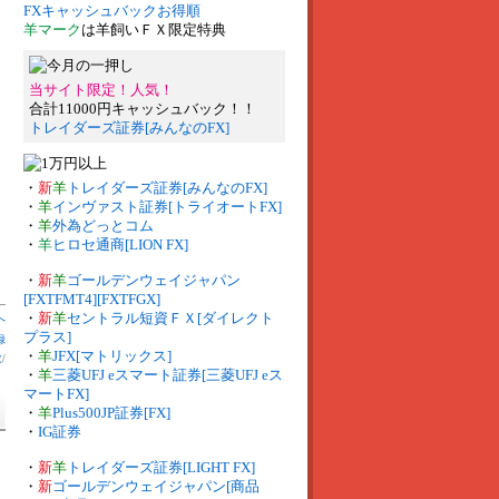
FXキャッシュバックお得順
羊マーク
は羊飼いＦＸ限定特典
当サイト限定！人気！
合計11000円キャッシュバック！！
トレイダーズ証券[みんなのFX]
・
新
羊
トレイダーズ証券[みんなのFX]
・
羊
インヴァスト証券[トライオートFX]
・
羊
外為どっとコム
・
羊
ヒロセ通商[LION FX]
・
新
羊
ゴールデンウェイジャパン
[FXTFMT4][FXTFGX]
・
新
羊
セントラル短資ＦＸ[ダイレクト
へ
プラス]
録
・
羊
JFX[マトリックス]
数
/
・
羊
三菱UFJ eスマート証券[三菱UFJ eス
マートFX]
・
羊
Plus500JP証券[FX]
・
IG証券
・
新
羊
トレイダーズ証券[LIGHT FX]
・
新
ゴールデンウェイジャパン[商品