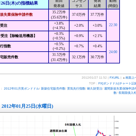
前回
コンセン
発表
動画
月26日(木)の指標結果
発表値
サス
結果
(時刻)
35.2万件
規失業保険申請件数
37.0万件
37.7万件
(35.6万件)
+3.8%
22:30
財受注
+2.0%
+3.0%
(+4.3%)
+0.3%
財受注【除輸送用機器】
+0.9%
+2.1%
(+0.5%)
+0.5%
先行指数
+0.7%
+0.4%
(+0.2%)
24:00
31.5万件
住宅販売件数
32.1万件
30.7万件
(31.4万件)
2012/01/27 11:52 |
FXURL
| ▲
画面上
TOP：
FX[ポンドドル]チャート記
ー：
2012年01月英ポンドドル
/
新築住宅販売件数
/
景気先行指数
/
耐久財受注
/
週間新規失業保険申請
数
/
長期国債入
2012年01月25日(水曜日)