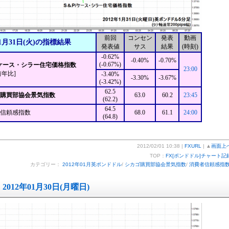
前回
コンセン
発表
動画
1月31日(火)の指標結果
発表値
サス
結果
(時刻)
-0.62%
-0.40%
-0.70%
(-0.67%)
P/ケース・シラー住宅価格指数
23:00
前年比]
-3.40%
-3.30%
-3.67%
(-3.42%)
62.5
ゴ購買部協会景気指数
63.0
60.2
23:45
(62.2)
64.5
信頼感指数
68.0
61.1
24:00
(64.8)
2012/02/01 10:38 |
FXURL
| ▲
画面上
TOP：
FX[ポンドドル]チャート記
カテゴリー：
2012年01月英ポンドドル
/
シカゴ購買部協会景気指数
/
消費者信頼感指
2012年01月30日(月曜日)