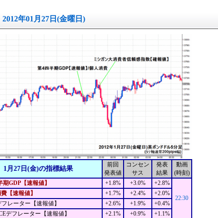
2012年01月27日(金曜日)
前回
コンセン
発表
動画
1月27日(金)の指標結果
発表値
サス
結果
(時刻)
半期GDP【速報値】
+1.8%
+3.0%
+2.8%
消費【速報値】
+1.7%
+2.4%
+2.0%
22:30
デフレーター【速報値】
+2.6%
+1.9%
+0.4%
CEデフレーター【速報値】
+2.1%
+0.9%
+1.1%