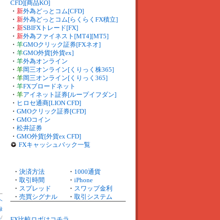
CFD][商品KO]
・
新
外為どっとコム[CFD]
・
新
外為どっとコム[らくらくFX積立]
・
新
SBIFXトレード[FX]
・
新
外為ファイネスト[MT4][MT5]
・
羊
GMOクリック証券[FXネオ]
・
羊
GMO外貨[外貨ex]
・
羊
外為オンライン
・
羊
岡三オンライン[くりっく株365]
・
羊
岡三オンライン[くりっく365]
・
羊
FXブロードネット
・
羊
アイネット証券[ループイフダン]
・
ヒロセ通商[LION CFD]
・
GMOクリック証券[CFD]
・
GMOコイン
・
松井証券
・
GMO外貨[外貨ex CFD]
FXキャッシュバック一覧
・
決済方法
・
1000通貨
・
取引時間
・
iPhone
・
スプレッド
・
スワップ金利
・
売買シグナル
・
取引システム
へ
録
出
/
FX比較ロボはコチラ