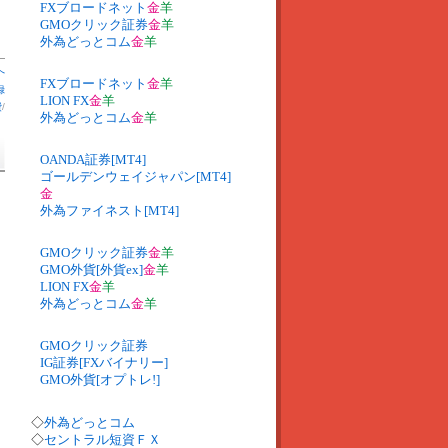
FXブロードネット
金
羊
GMOクリック証券
金
羊
外為どっとコム
金
羊
へ
FXブロードネット
金
羊
録
LION FX
金
羊
費
/
外為どっとコム
金
羊
OANDA証券[MT4]
ゴールデンウェイジャパン[MT4]
金
外為ファイネスト[MT4]
GMOクリック証券
金
羊
GMO外貨[外貨ex]
金
羊
LION FX
金
羊
外為どっとコム
金
羊
GMOクリック証券
IG証券[FXバイナリー]
GMO外貨[オプトレ!]
◇
外為どっとコム
◇
セントラル短資ＦＸ