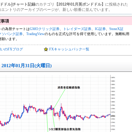
ンドドル]チャート記録
のカテゴリ
【2012年01月英ポンドドル】
に投稿された
のエントリのアーカイブのページが、新しい順番に並んでいます。
トの為替チャートは
GMOクリック証券
、
トレイダーズ証券
、
IG証券
、
StoneX証
クソバンク証券
、
TradingView
のものを正式な許可を得て使用しています。無断転用
慮願います。
飼いのFXブログ
FXキャッシュバック一覧
2012年01月31日(火曜日)