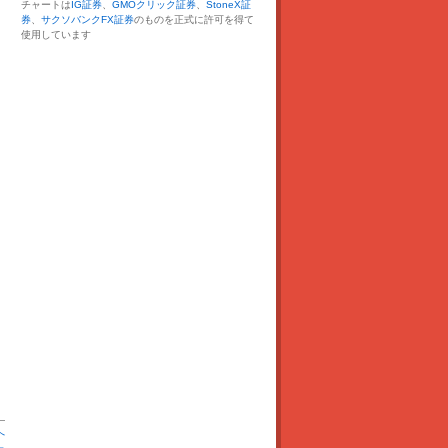
チャートは
IG証券
、
GMOクリック証券
、
StoneX証
券
、
サクソバンクFX証券
のものを正式に許可を得て
使用しています
へ