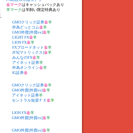
金マーク
はキャッシュバックあり
羊マーク
は羊飼い限定特典あり
GMOクリック証券
金
羊
外為どっとコム
金
羊
GMO外貨[外貨ex]
金
羊
LIGHT FX
金
羊
LION FX
金
羊
FXブロードネット
金
羊
JFX[マトリックス]
金
羊
みんなのFX
金
羊
アイネット証券
羊
外為オンライン
金
羊
IG証券
金
GMOクリック証券
金
羊
GMO外貨[外貨ex]
金
羊
アイネット証券
羊
セントラル短資ＦＸ
金
羊
LION FX
金
羊
GMO外貨[外貨ex]
金
羊
GMO外貨[外貨ex]
金
羊