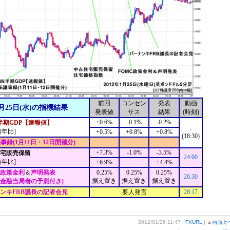
前回
コンセン
発表
動画
月25日(水)の指標結果
発表値
サス
結果
(時刻)
+0.6%
-0.1%
-0.2%
半期GDP【速報値】
-
前年比]
+0.5%
+0.8%
+0.8%
(18:30)
議事録(1月11日・12日開催分)
-
-
-
+7.3%
-1.0%
-3.5%
住宅販売保留
24:00
前年比]
+6.9%
-
+4.4%
C政策金利
＆
声明発表
0.25%
0.25%
0.25%
26:30
据え置き
据え置き
据え置き
で金融当局者の予測付き)
ンキFRB議長の記者会見
要人発言
28:17
2012/01/26 11:47 |
FXURL
| ▲
画面上