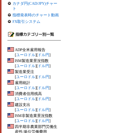
カナダ円(CAD/JPY)チャー
ト
指標発表時のチャート動画
FX取引システム
ADP全米雇用報告
[
ユーロドル
][
ドル円
]
ISM製造業景況指数
[
ユーロドル
][
ドル円
]
製造業受注
[
ユーロドル
][
ドル円
]
雇用統計
[
ユーロドル
][
ドル円
]
消費者信用残高
[
ユーロドル
][
ドル円
]
建設支出
[
ユーロドル
][
ドル円
]
ISM非製造業景況指数
[
ユーロドル
][
ドル円
]
四半期非農業部門労働生
産性/単位労働費用