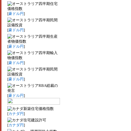
四半期住宅
価格指数
[
豪ドル円
]
四半期民間
設備投資
[
豪ドル円
]
四半期生産
者物価指数
[
豪ドル円
]
四半期輸入
物価指数
[
豪ドル円
]
四半期民間
設備投資
[
豪ドル円
]
RBA総裁の
発言
[
豪ドル円
]
新築住宅価格指数
[
カナダ円
]
住宅建設許可
[
カナダ円
]