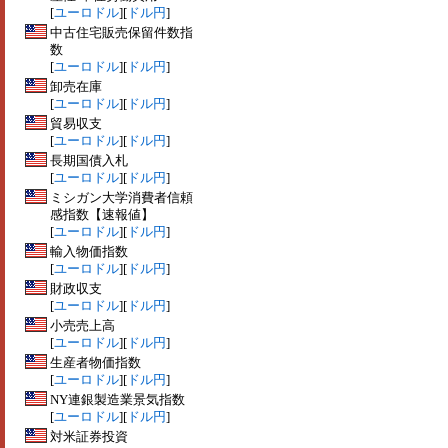
[
ユーロドル
][
ドル円
]
中古住宅販売保留件数指
数
[
ユーロドル
][
ドル円
]
卸売在庫
[
ユーロドル
][
ドル円
]
貿易収支
[
ユーロドル
][
ドル円
]
長期国債入札
[
ユーロドル
][
ドル円
]
ミシガン大学消費者信頼
感指数【速報値】
[
ユーロドル
][
ドル円
]
輸入物価指数
[
ユーロドル
][
ドル円
]
財政収支
[
ユーロドル
][
ドル円
]
小売売上高
[
ユーロドル
][
ドル円
]
生産者物価指数
[
ユーロドル
][
ドル円
]
NY連銀製造業景気指数
[
ユーロドル
][
ドル円
]
対米証券投資