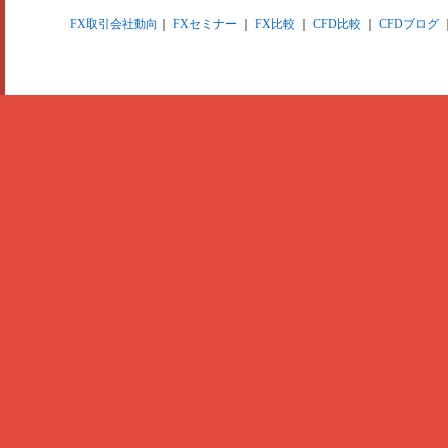
FX取引会社動向
｜
FXセミナー
｜
FX比較
｜
CFD比較
｜
CFDブログ