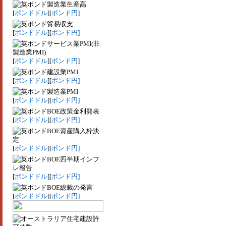
製造業生産高
[
ポンドドル
][
ポンド円
]
貿易収支
[
ポンドドル
][
ポンド円
]
サービス業PMI(非
製造業PMI)
[
ポンドドル
][
ポンド円
]
建設業PMI
[
ポンドドル
][
ポンド円
]
製造業PMI
[
ポンドドル
][
ポンド円
]
BOE政策金利発表
[
ポンドドル
][
ポンド円
]
BOE資産購入枠決
定
[
ポンドドル
][
ポンド円
]
BOE四半期インフ
レ報告
[
ポンドドル
][
ポンド円
]
BOE総裁の発言
[
ポンドドル
][
ポンド円
]
住宅建設許