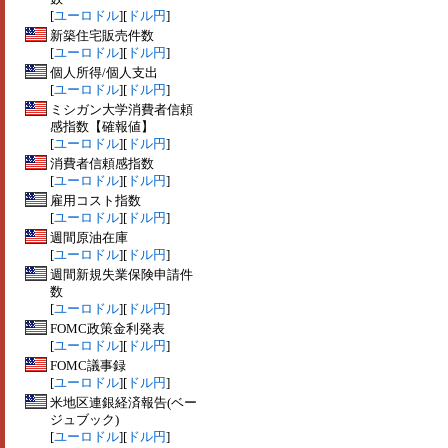
[
ユーロドル
][
ドル円
]
新築住宅販売件数
[
ユーロドル
][
ドル円
]
個人所得/個人支出
[
ユーロドル
][
ドル円
]
ミシガン大学消費者信頼
感指数【確報値】
[
ユーロドル
][
ドル円
]
消費者信頼感指数
[
ユーロドル
][
ドル円
]
雇用コスト指数
[
ユーロドル
][
ドル円
]
週間原油在庫
[
ユーロドル
][
ドル円
]
週間新規失業保険申請件
数
[
ユーロドル
][
ドル円
]
FOMC政策金利発表
[
ユーロドル
][
ドル円
]
FOMC議事録
[
ユーロドル
][
ドル円
]
米地区連銀経済報告(ベー
ジュブック)
[
ユーロドル
][
ドル円
]