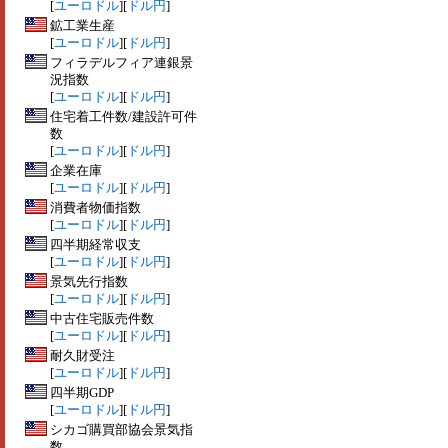
[
ユーロドル
][
ドル円
]
鉱工業生産
[
ユーロドル
][
ドル円
]
フィラデルフィア連銀景
況指数
[
ユーロドル
][
ドル円
]
住宅着工件数/建設許可件
数
[
ユーロドル
][
ドル円
]
企業在庫
[
ユーロドル
][
ドル円
]
消費者物価指数
[
ユーロドル
][
ドル円
]
四半期経常収支
[
ユーロドル
][
ドル円
]
景気先行指数
[
ユーロドル
][
ドル円
]
中古住宅販売件数
[
ユーロドル
][
ドル円
]
耐久財受注
[
ユーロドル
][
ドル円
]
四半期GDP
[
ユーロドル
][
ドル円
]
シカゴ購買部協会景気指
数