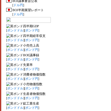
BOJ議事要旨公表
[
ドル円
]
BOJ半期展望レポート
[
ドル円
]
四半期GDP
[
ポンドドル
][
ポンド円
]
四半期経常収支
[
ポンドドル
][
ポンド円
]
小売売上高
[
ポンドドル
][
ポンド円
]
BOE議事録
[
ポンドドル
][
ポンド円
]
失業率
[
ポンドドル
][
ポンド円
]
消費者物価指数
[
ポンドドル
][
ポンド円
]
小売物価指数
[
ポンドドル
][
ポンド円
]
生産者物価指数
[
ポンドドル
][
ポンド円
]
鉱工業生産
[
ポンドドル
][
ポンド円
]