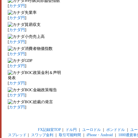
Ivey購買部協会指数
[
カナダ円
]
失業率
[
カナダ円
]
貿易収支
[
カナダ円
]
小売売上高
[
カナダ円
]
消費者物価指数
[
カナダ円
]
GDP
[
カナダ円
]
BOC政策金利＆声明
発表
[
カナダ円
]
BOC金融政策報告
[
カナダ円
]
BOC総裁の発言
[
カナダ円
]
FX記録室TOP
｜
ドル円
｜
ユーロドル
｜
ポンドドル
｜
ユー
スプレッド
｜
スワップ金利
｜
取引可能時間
｜
iPhone・Android
｜
1000通貨単