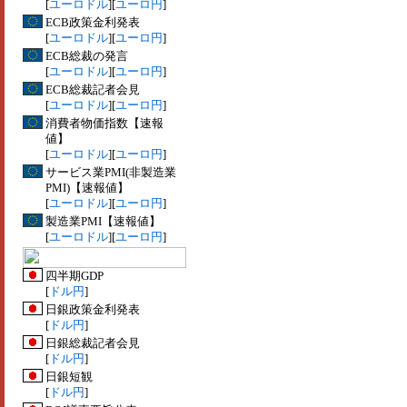
[
ユーロドル
][
ユーロ円
]
ECB政策金利発表
[
ユーロドル
][
ユーロ円
]
ECB総裁の発言
[
ユーロドル
][
ユーロ円
]
ECB総裁記者会見
[
ユーロドル
][
ユーロ円
]
消費者物価指数【速報
値】
[
ユーロドル
][
ユーロ円
]
サービス業PMI(非製造業
PMI)【速報値】
[
ユーロドル
][
ユーロ円
]
製造業PMI【速報値】
[
ユーロドル
][
ユーロ円
]
四半期GDP
[
ドル円
]
日銀政策金利発表
[
ドル円
]
日銀総裁記者会見
[
ドル円
]
日銀短観
[
ドル円
]