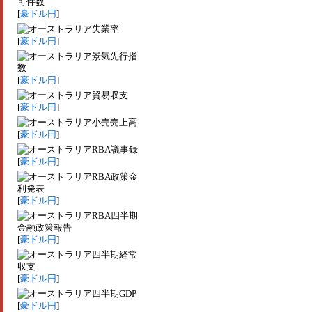
可件数
[
豪ドル円
]
失業率
[
豪ドル円
]
景気先行指
数
[
豪ドル円
]
貿易収支
[
豪ドル円
]
小売売上高
[
豪ドル円
]
RBA議事録
[
豪ドル円
]
RBA政策金
利発表
[
豪ドル円
]
RBA四半期
金融政策報告
[
豪ドル円
]
四半期経常
収支
[
豪ドル円
]
四半期GDP
[
豪ドル円
]