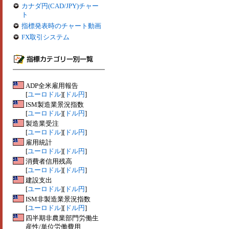
カナダ円(CAD/JPY)チャー
ト
指標発表時のチャート動画
FX取引システム
ADP全米雇用報告
[
ユーロドル
][
ドル円
]
ISM製造業景況指数
[
ユーロドル
][
ドル円
]
製造業受注
[
ユーロドル
][
ドル円
]
雇用統計
[
ユーロドル
][
ドル円
]
消費者信用残高
[
ユーロドル
][
ドル円
]
建設支出
[
ユーロドル
][
ドル円
]
ISM非製造業景況指数
[
ユーロドル
][
ドル円
]
四半期非農業部門労働生
産性/単位労働費用