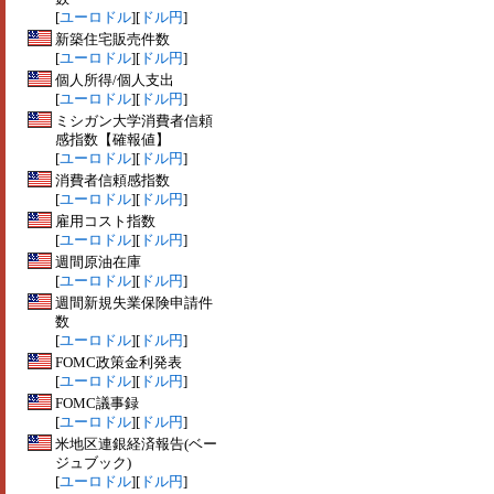
[
ユーロドル
][
ドル円
]
新築住宅販売件数
[
ユーロドル
][
ドル円
]
個人所得/個人支出
[
ユーロドル
][
ドル円
]
ミシガン大学消費者信頼
感指数【確報値】
[
ユーロドル
][
ドル円
]
消費者信頼感指数
[
ユーロドル
][
ドル円
]
雇用コスト指数
[
ユーロドル
][
ドル円
]
週間原油在庫
[
ユーロドル
][
ドル円
]
週間新規失業保険申請件
数
[
ユーロドル
][
ドル円
]
FOMC政策金利発表
[
ユーロドル
][
ドル円
]
FOMC議事録
[
ユーロドル
][
ドル円
]
米地区連銀経済報告(ベー
ジュブック)
[
ユーロドル
][
ドル円
]