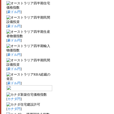
四半期住宅
価格指数
[
豪ドル円
]
四半期民間
設備投資
[
豪ドル円
]
四半期生産
者物価指数
[
豪ドル円
]
四半期輸入
物価指数
[
豪ドル円
]
四半期民間
設備投資
[
豪ドル円
]
RBA総裁の
発言
[
豪ドル円
]
新築住宅価格指数
[
カナダ円
]
住宅建設許可
[
カナダ円
]