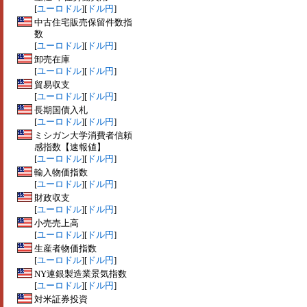
[
ユーロドル
][
ドル円
]
中古住宅販売保留件数指
数
[
ユーロドル
][
ドル円
]
卸売在庫
[
ユーロドル
][
ドル円
]
貿易収支
[
ユーロドル
][
ドル円
]
長期国債入札
[
ユーロドル
][
ドル円
]
ミシガン大学消費者信頼
感指数【速報値】
[
ユーロドル
][
ドル円
]
輸入物価指数
[
ユーロドル
][
ドル円
]
財政収支
[
ユーロドル
][
ドル円
]
小売売上高
[
ユーロドル
][
ドル円
]
生産者物価指数
[
ユーロドル
][
ドル円
]
NY連銀製造業景気指数
[
ユーロドル
][
ドル円
]
対米証券投資