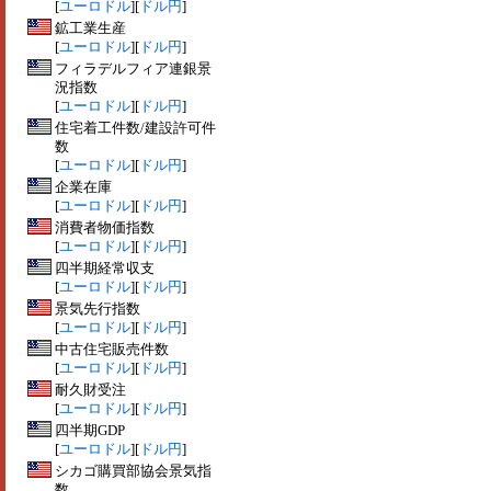
[
ユーロドル
][
ドル円
]
鉱工業生産
[
ユーロドル
][
ドル円
]
フィラデルフィア連銀景
況指数
[
ユーロドル
][
ドル円
]
住宅着工件数/建設許可件
数
[
ユーロドル
][
ドル円
]
企業在庫
[
ユーロドル
][
ドル円
]
消費者物価指数
[
ユーロドル
][
ドル円
]
四半期経常収支
[
ユーロドル
][
ドル円
]
景気先行指数
[
ユーロドル
][
ドル円
]
中古住宅販売件数
[
ユーロドル
][
ドル円
]
耐久財受注
[
ユーロドル
][
ドル円
]
四半期GDP
[
ユーロドル
][
ドル円
]
シカゴ購買部協会景気指
数