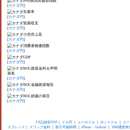
Ivey購買部協会指数
[
カナダ円
]
失業率
[
カナダ円
]
貿易収支
[
カナダ円
]
小売売上高
[
カナダ円
]
消費者物価指数
[
カナダ円
]
GDP
[
カナダ円
]
BOC政策金利＆声明
発表
[
カナダ円
]
BOC金融政策報告
[
カナダ円
]
BOC総裁の発言
[
カナダ円
]
FX記録室TOP
｜
ドル円
｜
ユーロドル
｜
ポンドドル
｜
ユー
スプレッド
｜
スワップ金利
｜
取引可能時間
｜
iPhone・Android
｜
1000通貨単