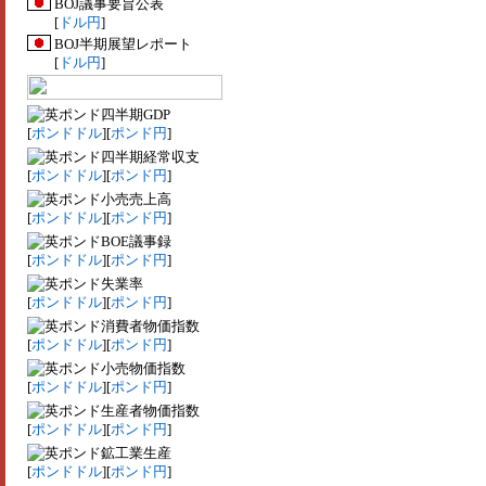
BOJ議事要旨公表
[
ドル円
]
BOJ半期展望レポート
[
ドル円
]
四半期GDP
[
ポンドドル
][
ポンド円
]
四半期経常収支
[
ポンドドル
][
ポンド円
]
小売売上高
[
ポンドドル
][
ポンド円
]
BOE議事録
[
ポンドドル
][
ポンド円
]
失業率
[
ポンドドル
][
ポンド円
]
消費者物価指数
[
ポンドドル
][
ポンド円
]
小売物価指数
[
ポンドドル
][
ポンド円
]
生産者物価指数
[
ポンドドル
][
ポンド円
]
鉱工業生産
[
ポンドドル
][
ポンド円
]