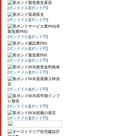
製造業生産高
[
ポンドドル
][
ポンド円
]
貿易収支
[
ポンドドル
][
ポンド円
]
サービス業PMI(非
製造業PMI)
[
ポンドドル
][
ポンド円
]
建設業PMI
[
ポンドドル
][
ポンド円
]
製造業PMI
[
ポンドドル
][
ポンド円
]
BOE政策金利発表
[
ポンドドル
][
ポンド円
]
BOE資産購入枠決
定
[
ポンドドル
][
ポンド円
]
BOE四半期インフ
レ報告
[
ポンドドル
][
ポンド円
]
BOE総裁の発言
[
ポンドドル
][
ポンド円
]
住宅建設許