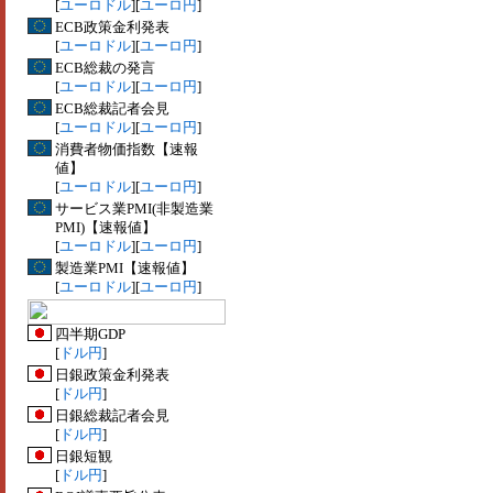
[
ユーロドル
][
ユーロ円
]
ECB政策金利発表
[
ユーロドル
][
ユーロ円
]
ECB総裁の発言
[
ユーロドル
][
ユーロ円
]
ECB総裁記者会見
[
ユーロドル
][
ユーロ円
]
消費者物価指数【速報
値】
[
ユーロドル
][
ユーロ円
]
サービス業PMI(非製造業
PMI)【速報値】
[
ユーロドル
][
ユーロ円
]
製造業PMI【速報値】
[
ユーロドル
][
ユーロ円
]
四半期GDP
[
ドル円
]
日銀政策金利発表
[
ドル円
]
日銀総裁記者会見
[
ドル円
]
日銀短観
[
ドル円
]