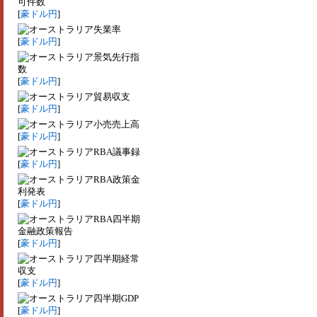
可件数
[
豪ドル円
]
失業率
[
豪ドル円
]
景気先行指
数
[
豪ドル円
]
貿易収支
[
豪ドル円
]
小売売上高
[
豪ドル円
]
RBA議事録
[
豪ドル円
]
RBA政策金
利発表
[
豪ドル円
]
RBA四半期
金融政策報告
[
豪ドル円
]
四半期経常
収支
[
豪ドル円
]
四半期GDP
[
豪ドル円
]