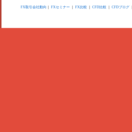
FX取引会社動向
｜
FXセミナー
｜
FX比較
｜
CFD比較
｜
CFDブログ