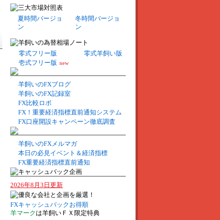
夏時間バージョ
冬時間バージョ
ン
ン
零式フリー版
零式羊飼い版
壱式フリー版
new
羊飼いのFXブログ
羊飼いのFX記録室
FX比較ロボ
FX！重要経済指標直前通知システム
FX口座開設キャンペーン徹底調査
羊飼いのFXメルマガ
本日の必見イベント＆経済指標
FX重要経済指標直前通知
2026年8月3日更新
FXキャッシュバックお得順
羊マーク
は羊飼いＦＸ限定特典