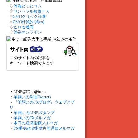
◇
外為どっとコム
◇
セントラル短資ＦＸ
◇
GMOクリック証券
◇
GMO外貨[外貨ex]
◇
ヒロセ通商
◇
外為オンライン
このサイト内の記事を
キーワード検索できます
・LINE@ID：@forex
・
羊飼いのX(旧Twitter)
・
『羊飼いのFXブログ』ウェブアプ
リ
・
羊飼いのLINEスタンプ
・
羊飼いのFXメルマガ
・
本日の経済指標メルマガ
・
FX重要経済指標直前通知メルマガ