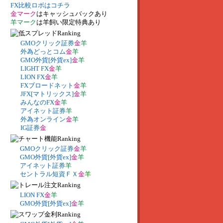
FX比較ロボはコチラ
金マーク
はキャッシュバックあり
羊マーク
は羊飼い限定特典あり
GMOクリック証券
金
羊
外為どっとコム
金
羊
GMO外貨[外貨ex]
金
羊
LIGHT FX
金
羊
LION FX
金
羊
FXブロードネット
金
羊
JFX[マトリックス]
金
羊
みんなのFX
金
羊
アイネット証券
羊
外為オンライン
金
羊
IG証券
金
GMOクリック証券
金
羊
GMO外貨[外貨ex]
金
羊
アイネット証券
羊
セントラル短資ＦＸ
金
羊
LION FX
金
羊
GMO外貨[外貨ex]
金
羊