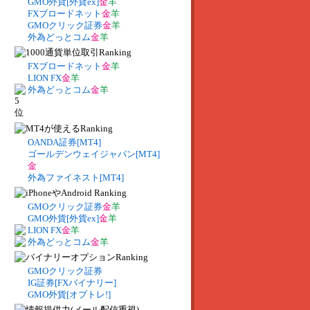
GMO外貨[外貨ex]
金
羊
FXブロードネット
金
羊
GMOクリック証券
金
羊
外為どっとコム
金
羊
FXブロードネット
金
羊
LION FX
金
羊
外為どっとコム
金
羊
OANDA証券[MT4]
ゴールデンウェイジャパン[MT4]
金
外為ファイネスト[MT4]
GMOクリック証券
金
羊
GMO外貨[外貨ex]
金
羊
LION FX
金
羊
外為どっとコム
金
羊
GMOクリック証券
IG証券[FXバイナリー]
GMO外貨[オプトレ!]