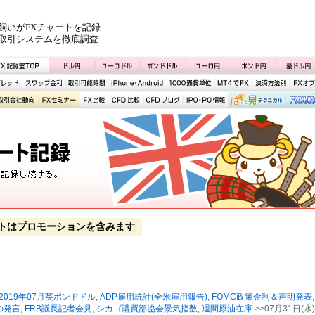
飼いがFXチャートを記録
取引システムを徹底調査
トはプロモーションを含みます
2019年07月英ポンドドル
,
ADP雇用統計(全米雇用報告)
,
FOMC政策金利＆声明発表
,
の発言
,
FRB議長記者会見
,
シカゴ購買部協会景気指数
,
週間原油在庫
>>07月31日(水)