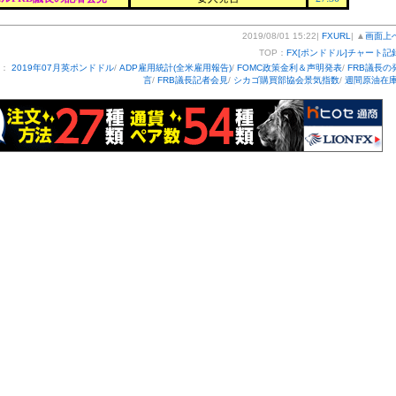
2019/08/01 15:22|
FXURL
| ▲
画面上
TOP：
FX[ポンドドル]チャート記
ー：
2019年07月英ポンドドル
/
ADP雇用統計(全米雇用報告)
/
FOMC政策金利＆声明発表
/
FRB議長の
言
/
FRB議長記者会見
/
シカゴ購買部協会景気指数
/
週間原油在