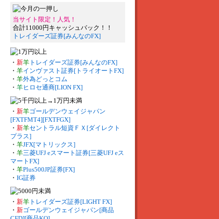
当サイト限定！人気！
合計11000円キャッシュバック！！
トレイダーズ証券[みんなのFX]
・
新
羊
トレイダーズ証券[みんなのFX]
・
羊
インヴァスト証券[トライオートFX]
・
羊
外為どっとコム
・
羊
ヒロセ通商[LION FX]
・
新
羊
ゴールデンウェイジャパン
[FXTFMT4][FXTFGX]
・
新
羊
セントラル短資ＦＸ[ダイレクト
プラス]
・
羊
JFX[マトリックス]
・
羊
三菱UFJ eスマート証券[三菱UFJ eス
マートFX]
・
羊
Plus500JP証券[FX]
・
IG証券
・
新
羊
トレイダーズ証券[LIGHT FX]
・
新
ゴールデンウェイジャパン[商品
CFD][商品KO]