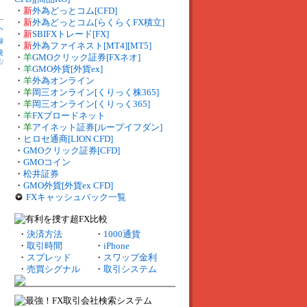
・
新
外為どっとコム[CFD]
・
新
外為どっとコム[らくらくFX積立]
へ
・
新
SBIFXトレード[FX]
録
・
新
外為ファイネスト[MT4][MT5]
発
・
羊
GMOクリック証券[FXネオ]
庫
/
・
羊
GMO外貨[外貨ex]
・
羊
外為オンライン
・
羊
岡三オンライン[くりっく株365]
・
羊
岡三オンライン[くりっく365]
・
羊
FXブロードネット
・
羊
アイネット証券[ループイフダン]
・
ヒロセ通商[LION CFD]
・
GMOクリック証券[CFD]
・
GMOコイン
・
松井証券
・
GMO外貨[外貨ex CFD]
FXキャッシュバック一覧
・
決済方法
・
1000通貨
・
取引時間
・
iPhone
・
スプレッド
・
スワップ金利
・
売買シグナル
・
取引システム