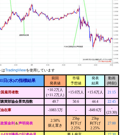
トは
TradingView
を使用しています
前回
市場
発表
動画
31日(水)の指標結果
発表値
予想値
結果
(時刻)
+10.2万人
全国雇用者数
+15.0万人
+15.6万人
21:15
(+11.2万人)
ゴ購買部協会景気指数
49.7
50.6
44.4
22:45
-
原油在庫
-1083.5万
-
-849.6万
(23:30)
25bp
25bp
2.50%
C政策金利
＆
声明発表
利下げ
利下げ
27:00
据え置き
2.25%
2.25%
ルFRB議長の記者会見
要人発言
27:30