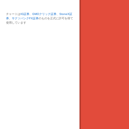
チャートは
IG証券
、
GMOクリック証券
、
StoneX証
券
、
サクソバンクFX証券
のものを正式に許可を得て
使用しています