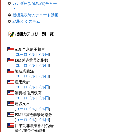
カナダ円(CAD/JPY)チャー
ト
指標発表時のチャート動画
FX取引システム
ADP全米雇用報告
[
ユーロドル
][
ドル円
]
ISM製造業景況指数
[
ユーロドル
][
ドル円
]
製造業受注
[
ユーロドル
][
ドル円
]
雇用統計
[
ユーロドル
][
ドル円
]
消費者信用残高
[
ユーロドル
][
ドル円
]
建設支出
[
ユーロドル
][
ドル円
]
ISM非製造業景況指数
[
ユーロドル
][
ドル円
]
四半期非農業部門労働生
産性/単位労働費用