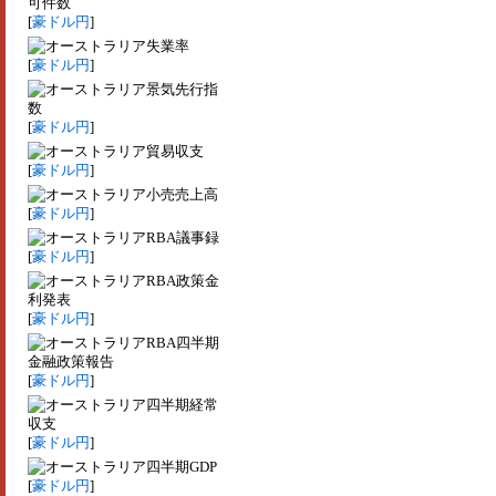
可件数
[
豪ドル円
]
失業率
[
豪ドル円
]
景気先行指
数
[
豪ドル円
]
貿易収支
[
豪ドル円
]
小売売上高
[
豪ドル円
]
RBA議事録
[
豪ドル円
]
RBA政策金
利発表
[
豪ドル円
]
RBA四半期
金融政策報告
[
豪ドル円
]
四半期経常
収支
[
豪ドル円
]
四半期GDP
[
豪ドル円
]