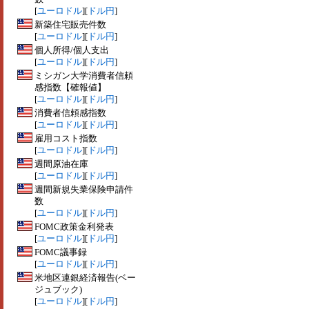
[
ユーロドル
][
ドル円
]
新築住宅販売件数
[
ユーロドル
][
ドル円
]
個人所得/個人支出
[
ユーロドル
][
ドル円
]
ミシガン大学消費者信頼
感指数【確報値】
[
ユーロドル
][
ドル円
]
消費者信頼感指数
[
ユーロドル
][
ドル円
]
雇用コスト指数
[
ユーロドル
][
ドル円
]
週間原油在庫
[
ユーロドル
][
ドル円
]
週間新規失業保険申請件
数
[
ユーロドル
][
ドル円
]
FOMC政策金利発表
[
ユーロドル
][
ドル円
]
FOMC議事録
[
ユーロドル
][
ドル円
]
米地区連銀経済報告(ベー
ジュブック)
[
ユーロドル
][
ドル円
]