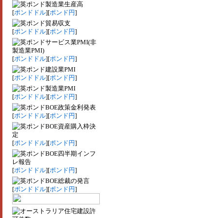
製造業生産高
[
ポンドドル
][
ポンド円
]
貿易収支
[
ポンドドル
][
ポンド円
]
サービス業PMI(非
製造業PMI)
[
ポンドドル
][
ポンド円
]
建設業PMI
[
ポンドドル
][
ポンド円
]
製造業PMI
[
ポンドドル
][
ポンド円
]
BOE政策金利発表
[
ポンドドル
][
ポンド円
]
BOE資産購入枠決
定
[
ポンドドル
][
ポンド円
]
BOE四半期インフ
レ報告
[
ポンドドル
][
ポンド円
]
BOE総裁の発言
[
ポンドドル
][
ポンド円
]
住宅建設許