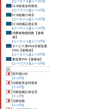
[
ユーロドル
][
ユーロ円
]
ECB政策金利発表
[
ユーロドル
][
ユーロ円
]
ECB総裁の発言
[
ユーロドル
][
ユーロ円
]
ECB総裁記者会見
[
ユーロドル
][
ユーロ円
]
消費者物価指数【速報
値】
[
ユーロドル
][
ユーロ円
]
サービス業PMI(非製造業
PMI)【速報値】
[
ユーロドル
][
ユーロ円
]
製造業PMI【速報値】
[
ユーロドル
][
ユーロ円
]
四半期GDP
[
ドル円
]
日銀政策金利発表
[
ドル円
]
日銀総裁記者会見
[
ドル円
]
日銀短観
[
ドル円
]