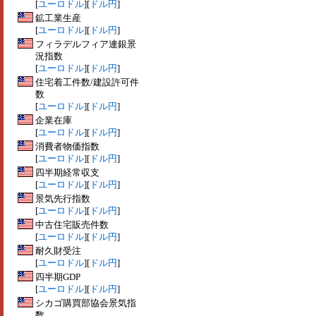
[
ユーロドル
][
ドル円
]
鉱工業生産
[
ユーロドル
][
ドル円
]
フィラデルフィア連銀景
況指数
[
ユーロドル
][
ドル円
]
住宅着工件数/建設許可件
数
[
ユーロドル
][
ドル円
]
企業在庫
[
ユーロドル
][
ドル円
]
消費者物価指数
[
ユーロドル
][
ドル円
]
四半期経常収支
[
ユーロドル
][
ドル円
]
景気先行指数
[
ユーロドル
][
ドル円
]
中古住宅販売件数
[
ユーロドル
][
ドル円
]
耐久財受注
[
ユーロドル
][
ドル円
]
四半期GDP
[
ユーロドル
][
ドル円
]
シカゴ購買部協会景気指
数