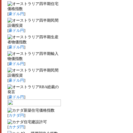
四半期住宅
価格指数
[
豪ドル円
]
四半期民間
設備投資
[
豪ドル円
]
四半期生産
者物価指数
[
豪ドル円
]
四半期輸入
物価指数
[
豪ドル円
]
四半期民間
設備投資
[
豪ドル円
]
RBA総裁の
発言
[
豪ドル円
]
新築住宅価格指数
[
カナダ円
]
住宅建設許可
[
カナダ円
]