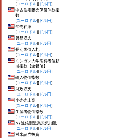
[
ユーロドル
][
ドル円
]
中古住宅販売保留件数指
数
[
ユーロドル
][
ドル円
]
卸売在庫
[
ユーロドル
][
ドル円
]
貿易収支
[
ユーロドル
][
ドル円
]
長期国債入札
[
ユーロドル
][
ドル円
]
ミシガン大学消費者信頼
感指数【速報値】
[
ユーロドル
][
ドル円
]
輸入物価指数
[
ユーロドル
][
ドル円
]
財政収支
[
ユーロドル
][
ドル円
]
小売売上高
[
ユーロドル
][
ドル円
]
生産者物価指数
[
ユーロドル
][
ドル円
]
NY連銀製造業景気指数
[
ユーロドル
][
ドル円
]
対米証券投資