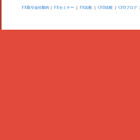
FX取引会社動向
｜
FXセミナー
｜
FX比較
｜
CFD比較
｜
CFDブログ