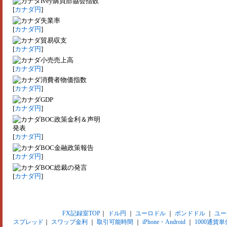
Ivey購買部協会指数
[
カナダ円
]
失業率
[
カナダ円
]
貿易収支
[
カナダ円
]
小売売上高
[
カナダ円
]
消費者物価指数
[
カナダ円
]
GDP
[
カナダ円
]
BOC政策金利＆声明
発表
[
カナダ円
]
BOC金融政策報告
[
カナダ円
]
BOC総裁の発言
[
カナダ円
]
FX記録室TOP
｜
ドル円
｜
ユーロドル
｜
ポンドドル
｜
ユー
スプレッド
｜
スワップ金利
｜
取引可能時間
｜
iPhone・Android
｜
1000通貨単