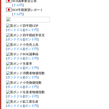
BOJ議事要旨公表
[
ドル円
]
BOJ半期展望レポート
[
ドル円
]
四半期GDP
[
ポンドドル
][
ポンド円
]
四半期経常収支
[
ポンドドル
][
ポンド円
]
小売売上高
[
ポンドドル
][
ポンド円
]
BOE議事録
[
ポンドドル
][
ポンド円
]
失業率
[
ポンドドル
][
ポンド円
]
消費者物価指数
[
ポンドドル
][
ポンド円
]
小売物価指数
[
ポンドドル
][
ポンド円
]
生産者物価指数
[
ポンドドル
][
ポンド円
]
鉱工業生産
[
ポンドドル
][
ポンド円
]