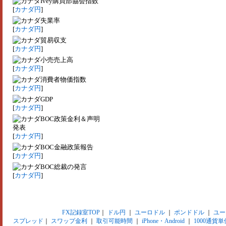
Ivey購買部協会指数
[
カナダ円
]
失業率
[
カナダ円
]
貿易収支
[
カナダ円
]
小売売上高
[
カナダ円
]
消費者物価指数
[
カナダ円
]
GDP
[
カナダ円
]
BOC政策金利＆声明
発表
[
カナダ円
]
BOC金融政策報告
[
カナダ円
]
BOC総裁の発言
[
カナダ円
]
FX記録室TOP
｜
ドル円
｜
ユーロドル
｜
ポンドドル
｜
ユー
スプレッド
｜
スワップ金利
｜
取引可能時間
｜
iPhone・Android
｜
1000通貨単