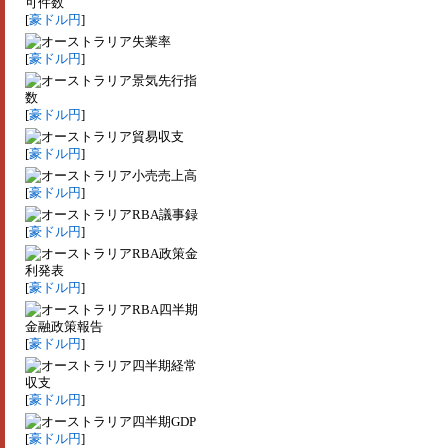
可件数
[
豪ドル円
]
失業率
[
豪ドル円
]
景気先行指
数
[
豪ドル円
]
貿易収支
[
豪ドル円
]
小売売上高
[
豪ドル円
]
RBA議事録
[
豪ドル円
]
RBA政策金
利発表
[
豪ドル円
]
RBA四半期
金融政策報告
[
豪ドル円
]
四半期経常
収支
[
豪ドル円
]
四半期GDP
[
豪ドル円
]