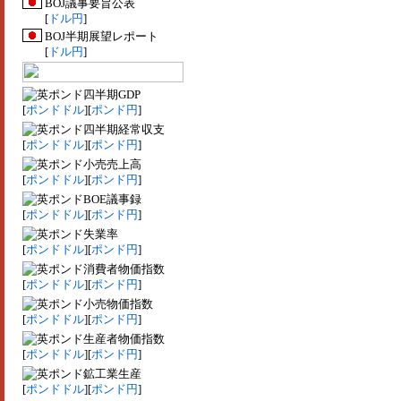
BOJ議事要旨公表
[
ドル円
]
BOJ半期展望レポート
[
ドル円
]
四半期GDP
[
ポンドドル
][
ポンド円
]
四半期経常収支
[
ポンドドル
][
ポンド円
]
小売売上高
[
ポンドドル
][
ポンド円
]
BOE議事録
[
ポンドドル
][
ポンド円
]
失業率
[
ポンドドル
][
ポンド円
]
消費者物価指数
[
ポンドドル
][
ポンド円
]
小売物価指数
[
ポンドドル
][
ポンド円
]
生産者物価指数
[
ポンドドル
][
ポンド円
]
鉱工業生産
[
ポンドドル
][
ポンド円
]