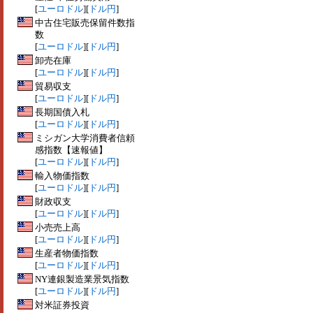
[
ユーロドル
][
ドル円
]
中古住宅販売保留件数指
数
[
ユーロドル
][
ドル円
]
卸売在庫
[
ユーロドル
][
ドル円
]
貿易収支
[
ユーロドル
][
ドル円
]
長期国債入札
[
ユーロドル
][
ドル円
]
ミシガン大学消費者信頼
感指数【速報値】
[
ユーロドル
][
ドル円
]
輸入物価指数
[
ユーロドル
][
ドル円
]
財政収支
[
ユーロドル
][
ドル円
]
小売売上高
[
ユーロドル
][
ドル円
]
生産者物価指数
[
ユーロドル
][
ドル円
]
NY連銀製造業景気指数
[
ユーロドル
][
ドル円
]
対米証券投資