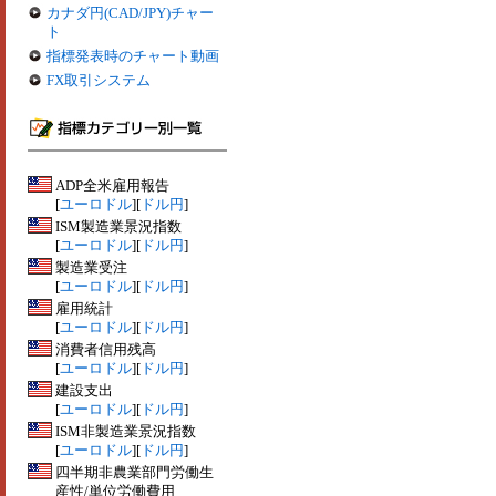
カナダ円(CAD/JPY)チャー
ト
指標発表時のチャート動画
FX取引システム
ADP全米雇用報告
[
ユーロドル
][
ドル円
]
ISM製造業景況指数
[
ユーロドル
][
ドル円
]
製造業受注
[
ユーロドル
][
ドル円
]
雇用統計
[
ユーロドル
][
ドル円
]
消費者信用残高
[
ユーロドル
][
ドル円
]
建設支出
[
ユーロドル
][
ドル円
]
ISM非製造業景況指数
[
ユーロドル
][
ドル円
]
四半期非農業部門労働生
産性/単位労働費用