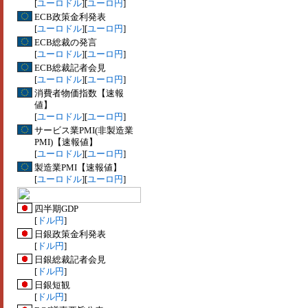
[
ユーロドル
][
ユーロ円
]
ECB政策金利発表
[
ユーロドル
][
ユーロ円
]
ECB総裁の発言
[
ユーロドル
][
ユーロ円
]
ECB総裁記者会見
[
ユーロドル
][
ユーロ円
]
消費者物価指数【速報
値】
[
ユーロドル
][
ユーロ円
]
サービス業PMI(非製造業
PMI)【速報値】
[
ユーロドル
][
ユーロ円
]
製造業PMI【速報値】
[
ユーロドル
][
ユーロ円
]
四半期GDP
[
ドル円
]
日銀政策金利発表
[
ドル円
]
日銀総裁記者会見
[
ドル円
]
日銀短観
[
ドル円
]