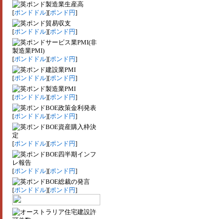
製造業生産高
[
ポンドドル
][
ポンド円
]
貿易収支
[
ポンドドル
][
ポンド円
]
サービス業PMI(非
製造業PMI)
[
ポンドドル
][
ポンド円
]
建設業PMI
[
ポンドドル
][
ポンド円
]
製造業PMI
[
ポンドドル
][
ポンド円
]
BOE政策金利発表
[
ポンドドル
][
ポンド円
]
BOE資産購入枠決
定
[
ポンドドル
][
ポンド円
]
BOE四半期インフ
レ報告
[
ポンドドル
][
ポンド円
]
BOE総裁の発言
[
ポンドドル
][
ポンド円
]
住宅建設許