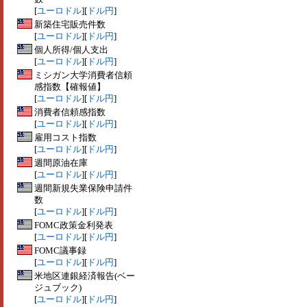
[
ユーロドル
][
ドル円
]
新築住宅販売件数
[
ユーロドル
][
ドル円
]
個人所得/個人支出
[
ユーロドル
][
ドル円
]
ミシガン大学消費者信頼
感指数【確報値】
[
ユーロドル
][
ドル円
]
消費者信頼感指数
[
ユーロドル
][
ドル円
]
雇用コスト指数
[
ユーロドル
][
ドル円
]
週間原油在庫
[
ユーロドル
][
ドル円
]
週間新規失業保険申請件
数
[
ユーロドル
][
ドル円
]
FOMC政策金利発表
[
ユーロドル
][
ドル円
]
FOMC議事録
[
ユーロドル
][
ドル円
]
米地区連銀経済報告(ベー
ジュブック)
[
ユーロドル
][
ドル円
]