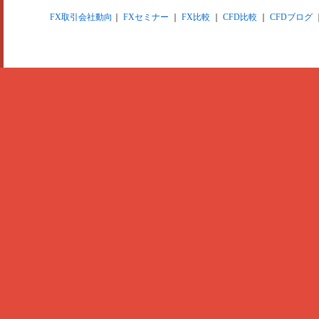
FX取引会社動向
｜
FXセミナー
｜
FX比較
｜
CFD比較
｜
CFDブログ