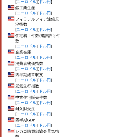
[
ユーロドル
][
ドル円
]
鉱工業生産
[
ユーロドル
][
ドル円
]
フィラデルフィア連銀景
況指数
[
ユーロドル
][
ドル円
]
住宅着工件数/建設許可件
数
[
ユーロドル
][
ドル円
]
企業在庫
[
ユーロドル
][
ドル円
]
消費者物価指数
[
ユーロドル
][
ドル円
]
四半期経常収支
[
ユーロドル
][
ドル円
]
景気先行指数
[
ユーロドル
][
ドル円
]
中古住宅販売件数
[
ユーロドル
][
ドル円
]
耐久財受注
[
ユーロドル
][
ドル円
]
四半期GDP
[
ユーロドル
][
ドル円
]
シカゴ購買部協会景気指
数