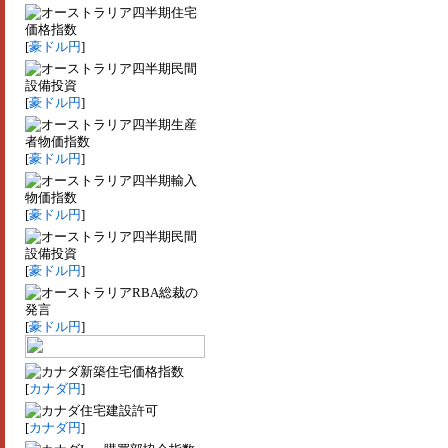
四半期住宅
価格指数
[
豪ドル円
]
四半期民間
設備投資
[
豪ドル円
]
四半期生産
者物価指数
[
豪ドル円
]
四半期輸入
物価指数
[
豪ドル円
]
四半期民間
設備投資
[
豪ドル円
]
RBA総裁の
発言
[
豪ドル円
]
新築住宅価格指数
[
カナダ円
]
住宅建設許可
[
カナダ円
]