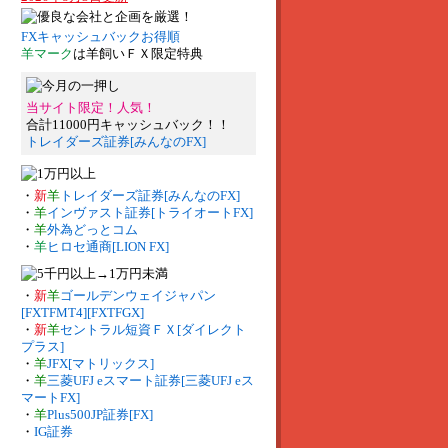
FXキャッシュバックお得順
羊マーク
は羊飼いＦＸ限定特典
当サイト限定！人気！
合計11000円キャッシュバック！！
トレイダーズ証券[みんなのFX]
・
新
羊
トレイダーズ証券[みんなのFX]
・
羊
インヴァスト証券[トライオートFX]
・
羊
外為どっとコム
・
羊
ヒロセ通商[LION FX]
・
新
羊
ゴールデンウェイジャパン
[FXTFMT4][FXTFGX]
・
新
羊
セントラル短資ＦＸ[ダイレクト
プラス]
・
羊
JFX[マトリックス]
・
羊
三菱UFJ eスマート証券[三菱UFJ eス
マートFX]
・
羊
Plus500JP証券[FX]
・
IG証券