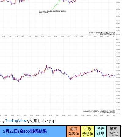
トは
TradingView
を使用しています
前回
市場
発表
動画
5月22日(金)の指標結果
発表値
予想値
結果
(時刻)