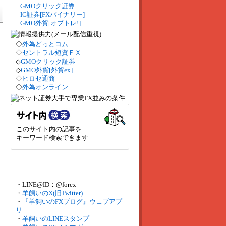
GMOクリック証券
IG証券[FXバイナリー]
GMO外貨[オプトレ!]
◇
外為どっとコム
◇
セントラル短資ＦＸ
◇
GMOクリック証券
◇
GMO外貨[外貨ex]
◇
ヒロセ通商
◇
外為オンライン
このサイト内の記事を
キーワード検索できます
・LINE@ID：@forex
・
羊飼いのX(旧Twitter)
・
『羊飼いのFXブログ』ウェブアプ
リ
・
羊飼いのLINEスタンプ