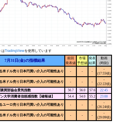
トは
TradingView
を使用しています
前回
市場
発表
動画
7月31日(金)の指標結果
発表値
予想値
結果
(時刻)
-
る米ドル売り日本円買い介入の可能性あり
-
-
-
(17:55頃)
-
る米ドル売り日本円買い介入の可能性あり
-
-
-
(22:22頃)
ゴ購買部協会景気指数
56.7
56.0
57.6
22:45
ガン大学消費者信頼感指数【確報値】
54.4
54.0
55.2
23:00
-
るユーロ売り日本円買い介入の可能性あり
-
-
-
(26:24頃)
-
る米ドル売り日本円買い介入の可能性あり
-
-
-
(29:09頃)