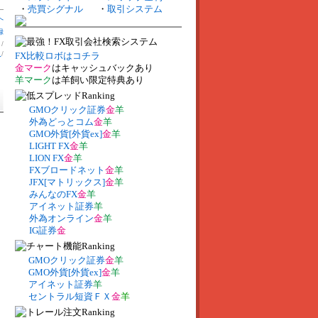
・
売買シグナル
・
取引システム
へ
録
】
/
入
/
FX比較ロボはコチラ
金マーク
はキャッシュバックあり
羊マーク
は羊飼い限定特典あり
GMOクリック証券
金
羊
外為どっとコム
金
羊
GMO外貨[外貨ex]
金
羊
LIGHT FX
金
羊
LION FX
金
羊
FXブロードネット
金
羊
JFX[マトリックス]
金
羊
みんなのFX
金
羊
アイネット証券
羊
外為オンライン
金
羊
IG証券
金
GMOクリック証券
金
羊
GMO外貨[外貨ex]
金
羊
アイネット証券
羊
セントラル短資ＦＸ
金
羊