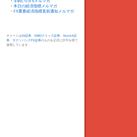
・
羊飼いのFXメルマガ
・
本日の経済指標メルマガ
・
FX重要経済指標直前通知メルマガ
チャートは
IG証券
、
GMOクリック証券
、
StoneX証
券
、
サクソバンクFX証券
のものを正式に許可を得て
使用しています