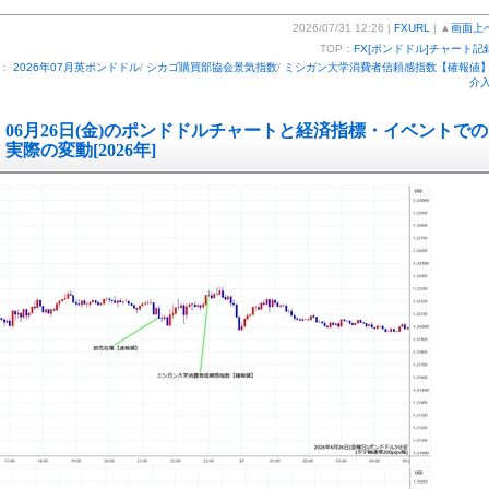
2026/07/31 12:26 |
FXURL
| ▲
画面上
TOP：
FX[ポンドドル]チャート記
ー：
2026年07月英ポンドドル
/
シカゴ購買部協会景気指数
/
ミシガン大学消費者信頼感指数【確報値
介
06月26日(金)のポンドドルチャートと経済指標・イベントでの
実際の変動[2026年]