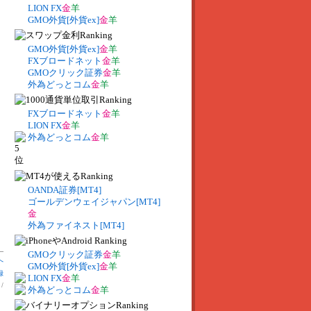
LION FX
金
羊
GMO外貨[外貨ex]
金
羊
GMO外貨[外貨ex]
金
羊
FXブロードネット
金
羊
GMOクリック証券
金
羊
外為どっとコム
金
羊
FXブロードネット
金
羊
LION FX
金
羊
外為どっとコム
金
羊
OANDA証券[MT4]
ゴールデンウェイジャパン[MT4]
金
外為ファイネスト[MT4]
GMOクリック証券
金
羊
へ
GMO外貨[外貨ex]
金
羊
録
LION FX
金
羊
】
/
外為どっとコム
金
羊