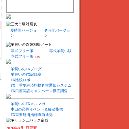
夏時間バージョ
冬時間バージョ
ン
ン
零式フリー版
零式羊飼い版
壱式フリー版
new
羊飼いのFXブログ
羊飼いのFX記録室
FX比較ロボ
FX！重要経済指標直前通知システム
FX口座開設キャンペーン徹底調査
羊飼いのFXメルマガ
本日の必見イベント＆経済指標
FX重要経済指標直前通知
2026年8月3日更新