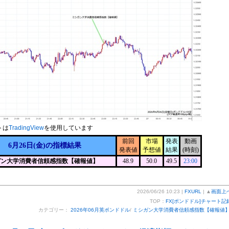
トは
TradingView
を使用しています
前回
市場
発表
動画
6月26日(金)の指標結果
発表値
予想値
結果
(時刻)
ガン大学消費者信頼感指数【確報値】
48.9
50.0
49.5
23:00
2026/06/26 10:23 |
FXURL
| ▲
画面上
TOP：
FX[ポンドドル]チャート記
カテゴリー：
2026年06月英ポンドドル
/
ミシガン大学消費者信頼感指数【確報値