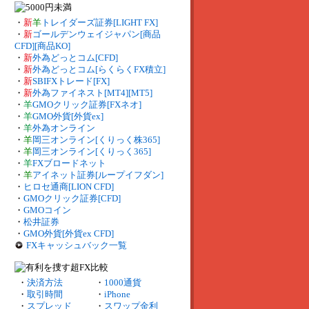
・
新
羊
トレイダーズ証券[LIGHT FX]
・
新
ゴールデンウェイジャパン[商品
CFD][商品KO]
・
新
外為どっとコム[CFD]
・
新
外為どっとコム[らくらくFX積立]
・
新
SBIFXトレード[FX]
・
新
外為ファイネスト[MT4][MT5]
・
羊
GMOクリック証券[FXネオ]
・
羊
GMO外貨[外貨ex]
・
羊
外為オンライン
・
羊
岡三オンライン[くりっく株365]
・
羊
岡三オンライン[くりっく365]
・
羊
FXブロードネット
・
羊
アイネット証券[ループイフダン]
・
ヒロセ通商[LION CFD]
・
GMOクリック証券[CFD]
・
GMOコイン
・
松井証券
・
GMO外貨[外貨ex CFD]
FXキャッシュバック一覧
・
決済方法
・
1000通貨
・
取引時間
・
iPhone
・
スプレッド
・
スワップ金利