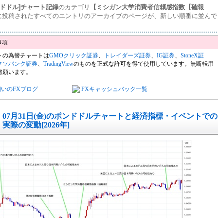
ンドドル]チャート記録
のカテゴリ
【ミシガン大学消費者信頼感指数【確報
に投稿されたすべてのエントリのアーカイブのページが、新しい順番に並んで
。
トの為替チャートは
GMOクリック証券
、
トレイダーズ証券
、
IG証券
、
StoneX証
クソバンク証券
、
TradingView
のものを正式な許可を得て使用しています。無断転用
慮願います。
飼いのFXブログ
FXキャッシュバック一覧
07月31日(金)のポンドドルチャートと経済指標・イベントでの
実際の変動[2026年]