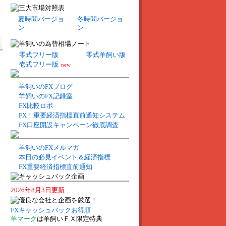
夏時間バージョ
冬時間バージョ
ン
ン
零式フリー版
零式羊飼い版
壱式フリー版
new
羊飼いのFXブログ
羊飼いのFX記録室
FX比較ロボ
FX！重要経済指標直前通知システム
FX口座開設キャンペーン徹底調査
羊飼いのFXメルマガ
本日の必見イベント＆経済指標
FX重要経済指標直前通知
2026年8月3日更新
FXキャッシュバックお得順
羊マーク
は羊飼いＦＸ限定特典