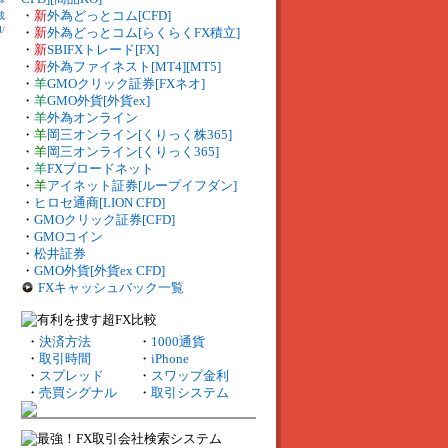
・
新
外為どっとコム[CFD]
裁
I
/
・
新
外為どっとコム[らくらくFX積立]
・
新
SBIFXトレード[FX]
・
新
外為ファイネスト[MT4][MT5]
・
羊
GMOクリック証券[FXネオ]
・
羊
GMO外貨[外貨ex]
・
羊
外為オンライン
・
羊
岡三オンライン[くりっく株365]
・
羊
岡三オンライン[くりっく365]
・
羊
FXブロードネット
・
羊
アイネット証券[ループイフダン]
・
ヒロセ通商[LION CFD]
・
GMOクリック証券[CFD]
・
GMOコイン
・
松井証券
・
GMO外貨[外貨ex CFD]
FXキャッシュバック一覧
・
決済方法
・
1000通貨
・
取引時間
・
iPhone
・
スプレッド
・
スワップ金利
・
売買シグナル
・
取引システム