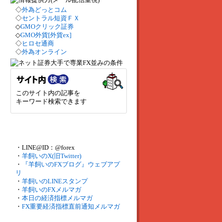
◇
外為どっとコム
◇
セントラル短資ＦＸ
◇
GMOクリック証券
◇
GMO外貨[外貨ex]
◇
ヒロセ通商
◇
外為オンライン
このサイト内の記事を
キーワード検索できます
・LINE@ID：@forex
・
羊飼いのX(旧Twitter)
・
『羊飼いのFXブログ』ウェブアプ
リ
・
羊飼いのLINEスタンプ
・
羊飼いのFXメルマガ
・
本日の経済指標メルマガ
・
FX重要経済指標直前通知メルマガ