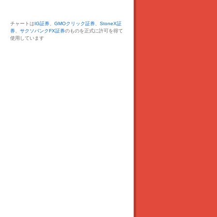
チャートは
IG証券
、
GMOクリック証券
、
StoneX証
券
、
サクソバンクFX証券
のものを正式に許可を得て
使用しています