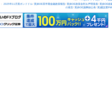
ー：
2025年11月英ポンドドル
/
英)BOE四半期金融政策報告
/
英)BOE政策金利＆声明発表
/
英)BOE総
の発言
/
英)BOE議事録公表
/
英)建設業PM