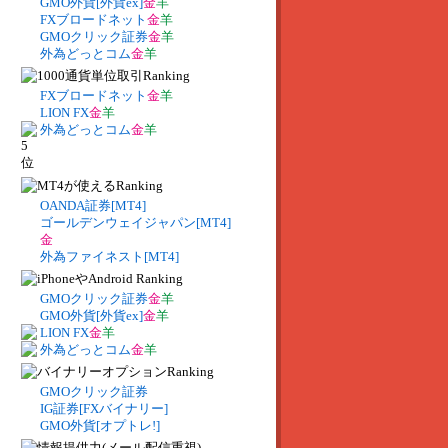
GMO外貨[外貨ex]
金
羊
FXブロードネット
金
羊
GMOクリック証券
金
羊
外為どっとコム
金
羊
FXブロードネット
金
羊
LION FX
金
羊
外為どっとコム
金
羊
OANDA証券[MT4]
ゴールデンウェイジャパン[MT4]
金
外為ファイネスト[MT4]
GMOクリック証券
金
羊
GMO外貨[外貨ex]
金
羊
LION FX
金
羊
外為どっとコム
金
羊
GMOクリック証券
IG証券[FXバイナリー]
GMO外貨[オプトレ!]