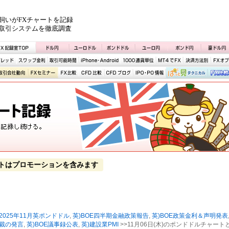
飼いがFXチャートを記録
取引システムを徹底調査
トはプロモーションを含みます
2025年11月英ポンドドル
,
英)BOE四半期金融政策報告
,
英)BOE政策金利＆声明発表
総裁の発言
,
英)BOE議事録公表
,
英)建設業PMI
>>11月06日(木)のポンドドルチャート