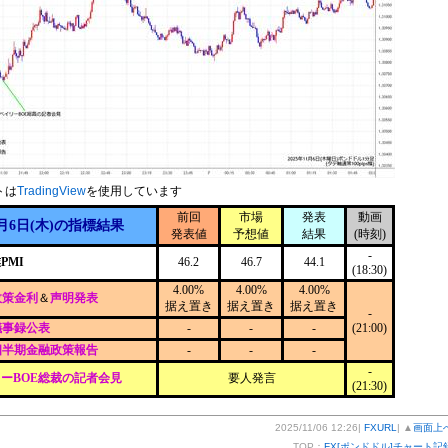
トは
TradingView
を使用しています
前回
市場
発表
動画
1月6日(木)の指標結果
発表値
予想値
結果
(時刻)
-
PMI
46.2
46.7
44.1
(18:30)
4.00%
4.00%
4.00%
政策金利
＆
声明発表
据え置き
据え置き
据え置き
-
議事録公表
-
-
-
(21:00)
四半期金融政策報告
-
-
-
-
ーBOE総裁の記者会見
要人発言
(21:30)
2025/11/06 12:26|
FXURL
| ▲
画面上
TOP：
FX[ポンドドル]チャート記