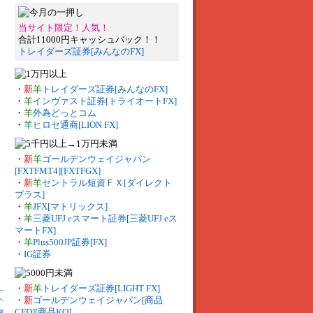
当サイト限定！人気！
合計11000円キャッシュバック！！
トレイダーズ証券[みんなのFX]
・
新
羊
トレイダーズ証券[みんなのFX]
・
羊
インヴァスト証券[トライオートFX]
・
羊
外為どっとコム
・
羊
ヒロセ通商[LION FX]
・
新
羊
ゴールデンウェイジャパン
[FXTFMT4][FXTFGX]
・
新
羊
セントラル短資ＦＸ[ダイレクト
プラス]
・
羊
JFX[マトリックス]
・
羊
三菱UFJ eスマート証券[三菱UFJ eス
マートFX]
・
羊
Plus500JP証券[FX]
・
IG証券
・
新
羊
トレイダーズ証券[LIGHT FX]
へ
・
新
ゴールデンウェイジャパン[商品
CFD][商品KO]
録