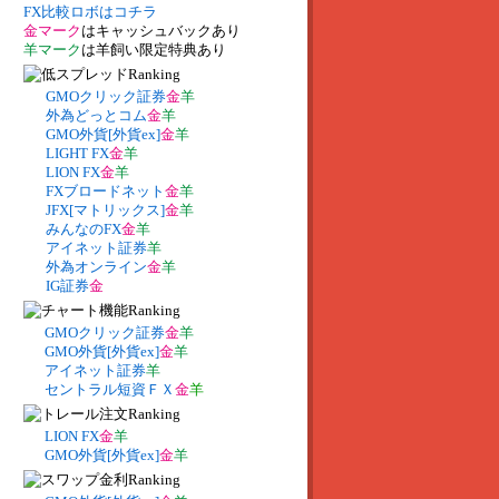
FX比較ロボはコチラ
金マーク
はキャッシュバックあり
羊マーク
は羊飼い限定特典あり
GMOクリック証券
金
羊
外為どっとコム
金
羊
GMO外貨[外貨ex]
金
羊
LIGHT FX
金
羊
LION FX
金
羊
FXブロードネット
金
羊
JFX[マトリックス]
金
羊
みんなのFX
金
羊
アイネット証券
羊
外為オンライン
金
羊
IG証券
金
GMOクリック証券
金
羊
GMO外貨[外貨ex]
金
羊
アイネット証券
羊
セントラル短資ＦＸ
金
羊
LION FX
金
羊
GMO外貨[外貨ex]
金
羊