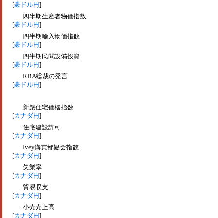
[
豪ドル円
]
四半期生産者物価指数
[
豪ドル円
]
四半期輸入物価指数
[
豪ドル円
]
四半期民間設備投資
[
豪ドル円
]
RBA総裁の発言
[
豪ドル円
]
新築住宅価格指数
[
カナダ円
]
住宅建設許可
[
カナダ円
]
Ivey購買部協会指数
[
カナダ円
]
失業率
[
カナダ円
]
貿易収支
[
カナダ円
]
小売売上高
[
カナダ円
]