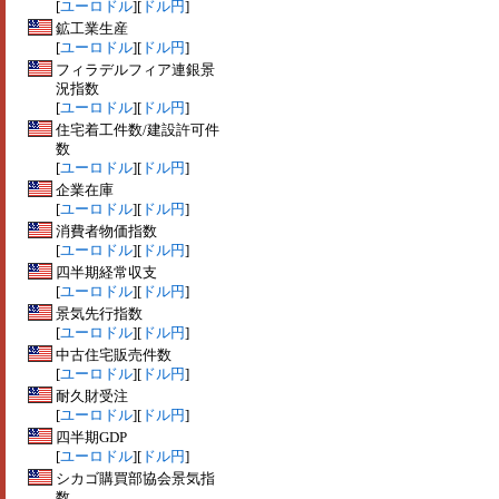
[
ユーロドル
][
ドル円
]
鉱工業生産
[
ユーロドル
][
ドル円
]
フィラデルフィア連銀景
況指数
[
ユーロドル
][
ドル円
]
住宅着工件数/建設許可件
数
[
ユーロドル
][
ドル円
]
企業在庫
[
ユーロドル
][
ドル円
]
消費者物価指数
[
ユーロドル
][
ドル円
]
四半期経常収支
[
ユーロドル
][
ドル円
]
景気先行指数
[
ユーロドル
][
ドル円
]
中古住宅販売件数
[
ユーロドル
][
ドル円
]
耐久財受注
[
ユーロドル
][
ドル円
]
四半期GDP
[
ユーロドル
][
ドル円
]
シカゴ購買部協会景気指
数