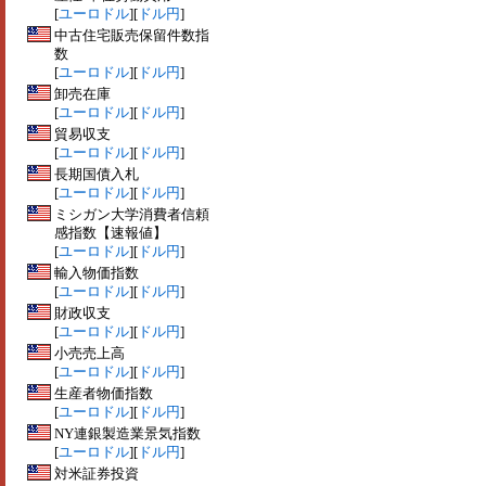
[
ユーロドル
][
ドル円
]
中古住宅販売保留件数指
数
[
ユーロドル
][
ドル円
]
卸売在庫
[
ユーロドル
][
ドル円
]
貿易収支
[
ユーロドル
][
ドル円
]
長期国債入札
[
ユーロドル
][
ドル円
]
ミシガン大学消費者信頼
感指数【速報値】
[
ユーロドル
][
ドル円
]
輸入物価指数
[
ユーロドル
][
ドル円
]
財政収支
[
ユーロドル
][
ドル円
]
小売売上高
[
ユーロドル
][
ドル円
]
生産者物価指数
[
ユーロドル
][
ドル円
]
NY連銀製造業景気指数
[
ユーロドル
][
ドル円
]
対米証券投資