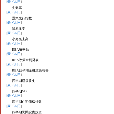
[
豪ドル円
]
失業率
[
豪ドル円
]
景気先行指数
[
豪ドル円
]
貿易収支
[
豪ドル円
]
小売売上高
[
豪ドル円
]
RBA議事録
[
豪ドル円
]
RBA政策金利発表
[
豪ドル円
]
RBA四半期金融政策報告
[
豪ドル円
]
四半期経常収支
[
豪ドル円
]
四半期GDP
[
豪ドル円
]
四半期住宅価格指数
[
豪ドル円
]
四半期民間設備投資