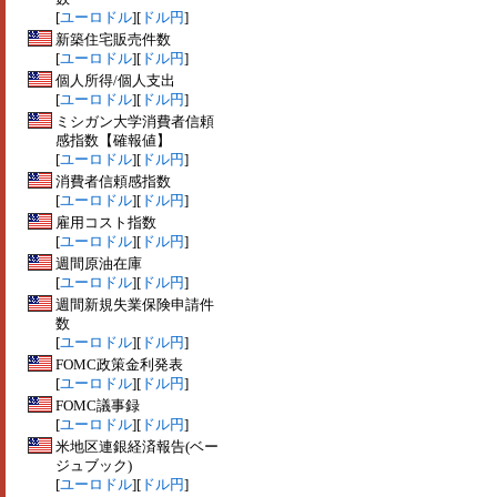
[
ユーロドル
][
ドル円
]
新築住宅販売件数
[
ユーロドル
][
ドル円
]
個人所得/個人支出
[
ユーロドル
][
ドル円
]
ミシガン大学消費者信頼
感指数【確報値】
[
ユーロドル
][
ドル円
]
消費者信頼感指数
[
ユーロドル
][
ドル円
]
雇用コスト指数
[
ユーロドル
][
ドル円
]
週間原油在庫
[
ユーロドル
][
ドル円
]
週間新規失業保険申請件
数
[
ユーロドル
][
ドル円
]
FOMC政策金利発表
[
ユーロドル
][
ドル円
]
FOMC議事録
[
ユーロドル
][
ドル円
]
米地区連銀経済報告(ベー
ジュブック)
[
ユーロドル
][
ドル円
]