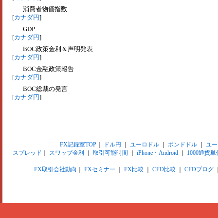
消費者物価指数
[
カナダ円
]
GDP
[
カナダ円
]
BOC政策金利＆声明発表
[
カナダ円
]
BOC金融政策報告
[
カナダ円
]
BOC総裁の発言
[
カナダ円
]
FX記録室TOP
｜
ドル円
｜
ユーロドル
｜
ポンドドル
｜
ユー
スプレッド
｜
スワップ金利
｜
取引可能時間
｜
iPhone・Android
｜
1000通貨単
FX取引会社動向
｜
FXセミナー
｜
FX比較
｜
CFD比較
｜
CFDブログ