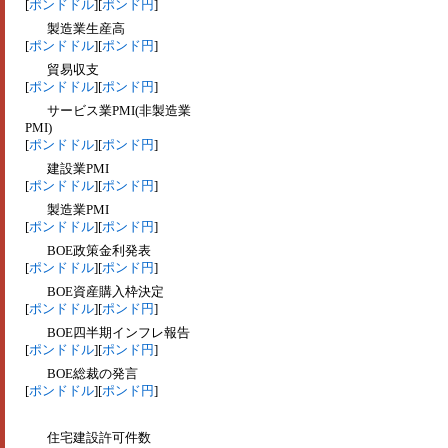
[
ポンドドル
][
ポンド円
]
製造業生産高
[
ポンドドル
][
ポンド円
]
貿易収支
[
ポンドドル
][
ポンド円
]
サービス業PMI(非製造業
PMI)
[
ポンドドル
][
ポンド円
]
建設業PMI
[
ポンドドル
][
ポンド円
]
製造業PMI
[
ポンドドル
][
ポンド円
]
BOE政策金利発表
[
ポンドドル
][
ポンド円
]
BOE資産購入枠決定
[
ポンドドル
][
ポンド円
]
BOE四半期インフレ報告
[
ポンドドル
][
ポンド円
]
BOE総裁の発言
[
ポンドドル
][
ポンド円
]
住宅建設許可件数