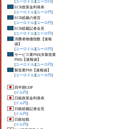
[
ユーロドル
][
ユーロ円
]
ECB政策金利発表
[
ユーロドル
][
ユーロ円
]
ECB総裁の発言
[
ユーロドル
][
ユーロ円
]
ECB総裁記者会見
[
ユーロドル
][
ユーロ円
]
消費者物価指数【速報
値】
[
ユーロドル
][
ユーロ円
]
サービス業PMI(非製造業
PMI)【速報値】
[
ユーロドル
][
ユーロ円
]
製造業PMI【速報値】
[
ユーロドル
][
ユーロ円
]
四半期GDP
[
ドル円
]
日銀政策金利発表
[
ドル円
]
日銀総裁記者会見
[
ドル円
]
日銀短観
[
ドル円
]