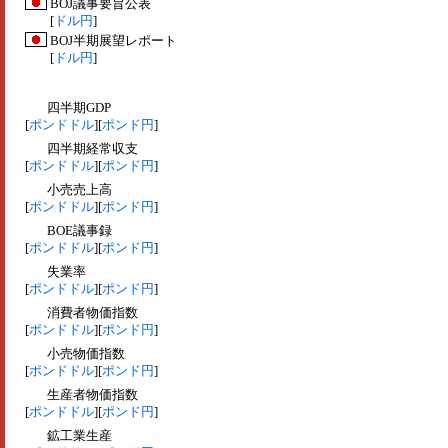
BOJ議事要旨公表
[
ドル円
]
BOJ半期展望レポート
[
ドル円
]
四半期GDP
[
ポンドドル
][
ポンド円
]
四半期経常収支
[
ポンドドル
][
ポンド円
]
小売売上高
[
ポンドドル
][
ポンド円
]
BOE議事録
[
ポンドドル
][
ポンド円
]
失業率
[
ポンドドル
][
ポンド円
]
消費者物価指数
[
ポンドドル
][
ポンド円
]
小売物価指数
[
ポンドドル
][
ポンド円
]
生産者物価指数
[
ポンドドル
][
ポンド円
]
鉱工業生産