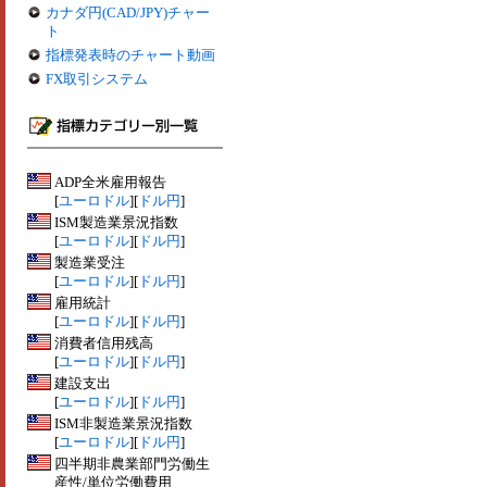
カナダ円(CAD/JPY)チャー
ト
指標発表時のチャート動画
FX取引システム
ADP全米雇用報告
[
ユーロドル
][
ドル円
]
ISM製造業景況指数
[
ユーロドル
][
ドル円
]
製造業受注
[
ユーロドル
][
ドル円
]
雇用統計
[
ユーロドル
][
ドル円
]
消費者信用残高
[
ユーロドル
][
ドル円
]
建設支出
[
ユーロドル
][
ドル円
]
ISM非製造業景況指数
[
ユーロドル
][
ドル円
]
四半期非農業部門労働生
産性/単位労働費用