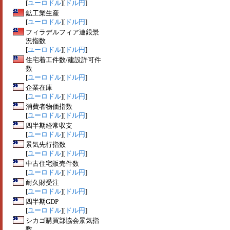
[
ユーロドル
][
ドル円
]
鉱工業生産
[
ユーロドル
][
ドル円
]
フィラデルフィア連銀景
況指数
[
ユーロドル
][
ドル円
]
住宅着工件数/建設許可件
数
[
ユーロドル
][
ドル円
]
企業在庫
[
ユーロドル
][
ドル円
]
消費者物価指数
[
ユーロドル
][
ドル円
]
四半期経常収支
[
ユーロドル
][
ドル円
]
景気先行指数
[
ユーロドル
][
ドル円
]
中古住宅販売件数
[
ユーロドル
][
ドル円
]
耐久財受注
[
ユーロドル
][
ドル円
]
四半期GDP
[
ユーロドル
][
ドル円
]
シカゴ購買部協会景気指
数