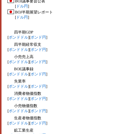
BOJ議事要旨公表
[
ドル円
]
BOJ半期展望レポート
[
ドル円
]
四半期GDP
[
ポンドドル
][
ポンド円
]
四半期経常収支
[
ポンドドル
][
ポンド円
]
小売売上高
[
ポンドドル
][
ポンド円
]
BOE議事録
[
ポンドドル
][
ポンド円
]
失業率
[
ポンドドル
][
ポンド円
]
消費者物価指数
[
ポンドドル
][
ポンド円
]
小売物価指数
[
ポンドドル
][
ポンド円
]
生産者物価指数
[
ポンドドル
][
ポンド円
]
鉱工業生産