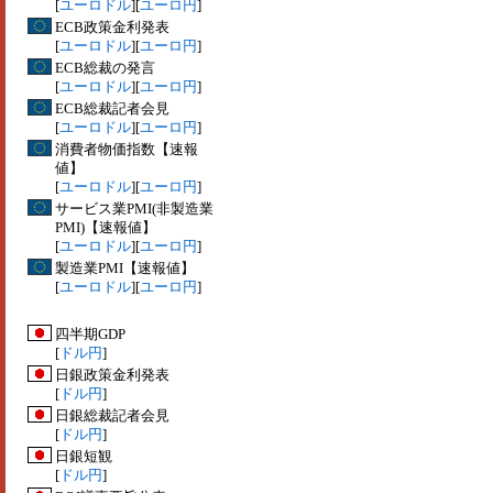
[
ユーロドル
][
ユーロ円
]
ECB政策金利発表
[
ユーロドル
][
ユーロ円
]
ECB総裁の発言
[
ユーロドル
][
ユーロ円
]
ECB総裁記者会見
[
ユーロドル
][
ユーロ円
]
消費者物価指数【速報
値】
[
ユーロドル
][
ユーロ円
]
サービス業PMI(非製造業
PMI)【速報値】
[
ユーロドル
][
ユーロ円
]
製造業PMI【速報値】
[
ユーロドル
][
ユーロ円
]
四半期GDP
[
ドル円
]
日銀政策金利発表
[
ドル円
]
日銀総裁記者会見
[
ドル円
]
日銀短観
[
ドル円
]