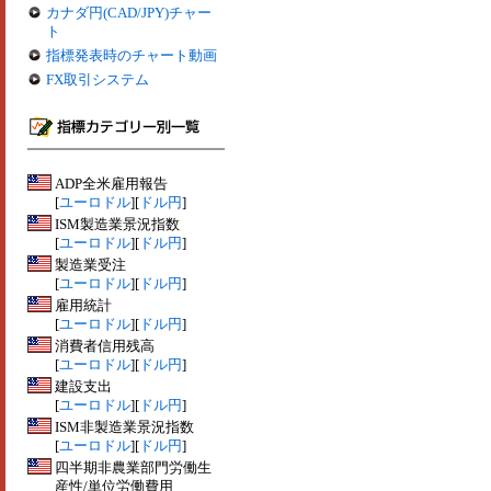
カナダ円(CAD/JPY)チャー
ト
指標発表時のチャート動画
FX取引システム
ADP全米雇用報告
[
ユーロドル
][
ドル円
]
ISM製造業景況指数
[
ユーロドル
][
ドル円
]
製造業受注
[
ユーロドル
][
ドル円
]
雇用統計
[
ユーロドル
][
ドル円
]
消費者信用残高
[
ユーロドル
][
ドル円
]
建設支出
[
ユーロドル
][
ドル円
]
ISM非製造業景況指数
[
ユーロドル
][
ドル円
]
四半期非農業部門労働生
産性/単位労働費用