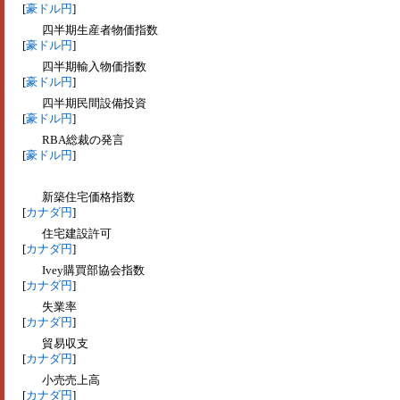
[
豪ドル円
]
四半期生産者物価指数
[
豪ドル円
]
四半期輸入物価指数
[
豪ドル円
]
四半期民間設備投資
[
豪ドル円
]
RBA総裁の発言
[
豪ドル円
]
新築住宅価格指数
[
カナダ円
]
住宅建設許可
[
カナダ円
]
Ivey購買部協会指数
[
カナダ円
]
失業率
[
カナダ円
]
貿易収支
[
カナダ円
]
小売売上高
[
カナダ円
]