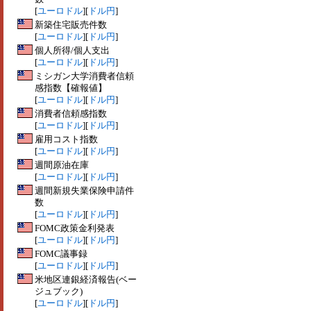
[
ユーロドル
][
ドル円
]
新築住宅販売件数
[
ユーロドル
][
ドル円
]
個人所得/個人支出
[
ユーロドル
][
ドル円
]
ミシガン大学消費者信頼
感指数【確報値】
[
ユーロドル
][
ドル円
]
消費者信頼感指数
[
ユーロドル
][
ドル円
]
雇用コスト指数
[
ユーロドル
][
ドル円
]
週間原油在庫
[
ユーロドル
][
ドル円
]
週間新規失業保険申請件
数
[
ユーロドル
][
ドル円
]
FOMC政策金利発表
[
ユーロドル
][
ドル円
]
FOMC議事録
[
ユーロドル
][
ドル円
]
米地区連銀経済報告(ベー
ジュブック)
[
ユーロドル
][
ドル円
]