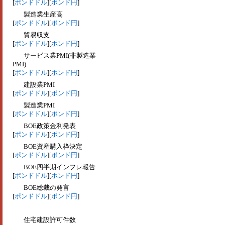
[
ポンドドル
][
ポンド円
]
製造業生産高
[
ポンドドル
][
ポンド円
]
貿易収支
[
ポンドドル
][
ポンド円
]
サービス業PMI(非製造業
PMI)
[
ポンドドル
][
ポンド円
]
建設業PMI
[
ポンドドル
][
ポンド円
]
製造業PMI
[
ポンドドル
][
ポンド円
]
BOE政策金利発表
[
ポンドドル
][
ポンド円
]
BOE資産購入枠決定
[
ポンドドル
][
ポンド円
]
BOE四半期インフレ報告
[
ポンドドル
][
ポンド円
]
BOE総裁の発言
[
ポンドドル
][
ポンド円
]
住宅建設許可件数