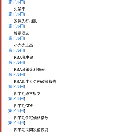
[
豪ドル円
]
失業率
[
豪ドル円
]
景気先行指数
[
豪ドル円
]
貿易収支
[
豪ドル円
]
小売売上高
[
豪ドル円
]
RBA議事録
[
豪ドル円
]
RBA政策金利発表
[
豪ドル円
]
RBA四半期金融政策報告
[
豪ドル円
]
四半期経常収支
[
豪ドル円
]
四半期GDP
[
豪ドル円
]
四半期住宅価格指数
[
豪ドル円
]
四半期民間設備投資