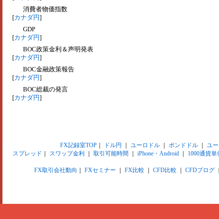
消費者物価指数
[
カナダ円
]
GDP
[
カナダ円
]
BOC政策金利＆声明発表
[
カナダ円
]
BOC金融政策報告
[
カナダ円
]
BOC総裁の発言
[
カナダ円
]
FX記録室TOP
｜
ドル円
｜
ユーロドル
｜
ポンドドル
｜
ユー
スプレッド
｜
スワップ金利
｜
取引可能時間
｜
iPhone・Android
｜
1000通貨単
FX取引会社動向
｜
FXセミナー
｜
FX比較
｜
CFD比較
｜
CFDブログ