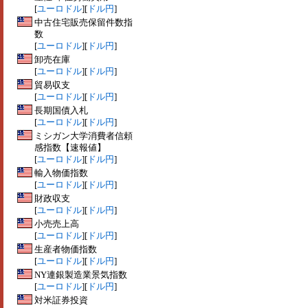
[
ユーロドル
][
ドル円
]
中古住宅販売保留件数指
数
[
ユーロドル
][
ドル円
]
卸売在庫
[
ユーロドル
][
ドル円
]
貿易収支
[
ユーロドル
][
ドル円
]
長期国債入札
[
ユーロドル
][
ドル円
]
ミシガン大学消費者信頼
感指数【速報値】
[
ユーロドル
][
ドル円
]
輸入物価指数
[
ユーロドル
][
ドル円
]
財政収支
[
ユーロドル
][
ドル円
]
小売売上高
[
ユーロドル
][
ドル円
]
生産者物価指数
[
ユーロドル
][
ドル円
]
NY連銀製造業景気指数
[
ユーロドル
][
ドル円
]
対米証券投資