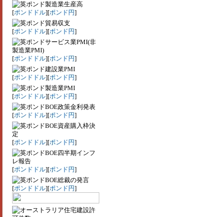
製造業生産高
[
ポンドドル
][
ポンド円
]
貿易収支
[
ポンドドル
][
ポンド円
]
サービス業PMI(非
製造業PMI)
[
ポンドドル
][
ポンド円
]
建設業PMI
[
ポンドドル
][
ポンド円
]
製造業PMI
[
ポンドドル
][
ポンド円
]
BOE政策金利発表
[
ポンドドル
][
ポンド円
]
BOE資産購入枠決
定
[
ポンドドル
][
ポンド円
]
BOE四半期インフ
レ報告
[
ポンドドル
][
ポンド円
]
BOE総裁の発言
[
ポンドドル
][
ポンド円
]
住宅建設許