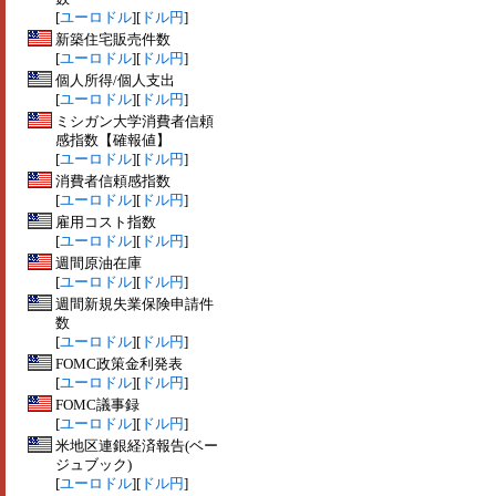
[
ユーロドル
][
ドル円
]
新築住宅販売件数
[
ユーロドル
][
ドル円
]
個人所得/個人支出
[
ユーロドル
][
ドル円
]
ミシガン大学消費者信頼
感指数【確報値】
[
ユーロドル
][
ドル円
]
消費者信頼感指数
[
ユーロドル
][
ドル円
]
雇用コスト指数
[
ユーロドル
][
ドル円
]
週間原油在庫
[
ユーロドル
][
ドル円
]
週間新規失業保険申請件
数
[
ユーロドル
][
ドル円
]
FOMC政策金利発表
[
ユーロドル
][
ドル円
]
FOMC議事録
[
ユーロドル
][
ドル円
]
米地区連銀経済報告(ベー
ジュブック)
[
ユーロドル
][
ドル円
]