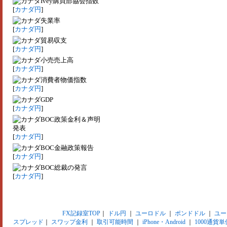
Ivey購買部協会指数
[
カナダ円
]
失業率
[
カナダ円
]
貿易収支
[
カナダ円
]
小売売上高
[
カナダ円
]
消費者物価指数
[
カナダ円
]
GDP
[
カナダ円
]
BOC政策金利＆声明
発表
[
カナダ円
]
BOC金融政策報告
[
カナダ円
]
BOC総裁の発言
[
カナダ円
]
FX記録室TOP
｜
ドル円
｜
ユーロドル
｜
ポンドドル
｜
ユー
スプレッド
｜
スワップ金利
｜
取引可能時間
｜
iPhone・Android
｜
1000通貨単