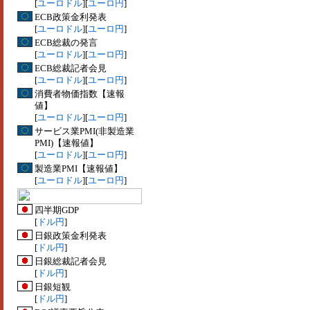
[
ユーロドル
][
ユーロ円
]
ECB政策金利発表
[
ユーロドル
][
ユーロ円
]
ECB総裁の発言
[
ユーロドル
][
ユーロ円
]
ECB総裁記者会見
[
ユーロドル
][
ユーロ円
]
消費者物価指数【速報
値】
[
ユーロドル
][
ユーロ円
]
サービス業PMI(非製造業
PMI)【速報値】
[
ユーロドル
][
ユーロ円
]
製造業PMI【速報値】
[
ユーロドル
][
ユーロ円
]
四半期GDP
[
ドル円
]
日銀政策金利発表
[
ドル円
]
日銀総裁記者会見
[
ドル円
]
日銀短観
[
ドル円
]