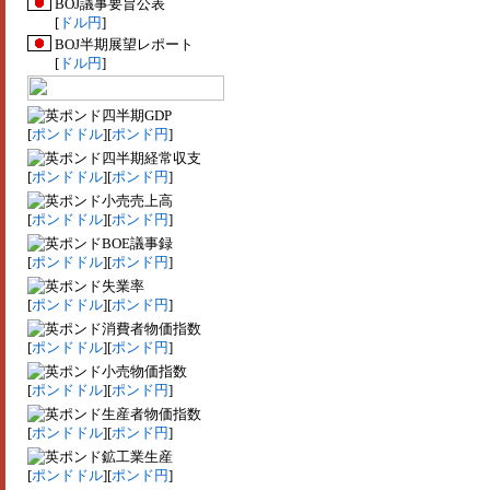
BOJ議事要旨公表
[
ドル円
]
BOJ半期展望レポート
[
ドル円
]
四半期GDP
[
ポンドドル
][
ポンド円
]
四半期経常収支
[
ポンドドル
][
ポンド円
]
小売売上高
[
ポンドドル
][
ポンド円
]
BOE議事録
[
ポンドドル
][
ポンド円
]
失業率
[
ポンドドル
][
ポンド円
]
消費者物価指数
[
ポンドドル
][
ポンド円
]
小売物価指数
[
ポンドドル
][
ポンド円
]
生産者物価指数
[
ポンドドル
][
ポンド円
]
鉱工業生産
[
ポンドドル
][
ポンド円
]