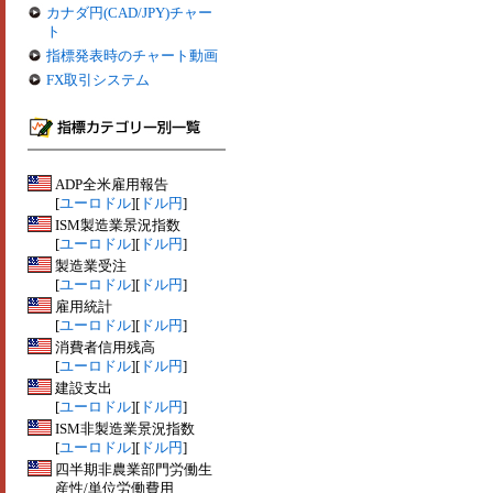
カナダ円(CAD/JPY)チャー
ト
指標発表時のチャート動画
FX取引システム
ADP全米雇用報告
[
ユーロドル
][
ドル円
]
ISM製造業景況指数
[
ユーロドル
][
ドル円
]
製造業受注
[
ユーロドル
][
ドル円
]
雇用統計
[
ユーロドル
][
ドル円
]
消費者信用残高
[
ユーロドル
][
ドル円
]
建設支出
[
ユーロドル
][
ドル円
]
ISM非製造業景況指数
[
ユーロドル
][
ドル円
]
四半期非農業部門労働生
産性/単位労働費用