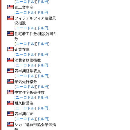
[
ユーロドル
][
ドル円
]
鉱工業生産
[
ユーロドル
][
ドル円
]
フィラデルフィア連銀景
況指数
[
ユーロドル
][
ドル円
]
住宅着工件数/建設許可件
数
[
ユーロドル
][
ドル円
]
企業在庫
[
ユーロドル
][
ドル円
]
消費者物価指数
[
ユーロドル
][
ドル円
]
四半期経常収支
[
ユーロドル
][
ドル円
]
景気先行指数
[
ユーロドル
][
ドル円
]
中古住宅販売件数
[
ユーロドル
][
ドル円
]
耐久財受注
[
ユーロドル
][
ドル円
]
四半期GDP
[
ユーロドル
][
ドル円
]
シカゴ購買部協会景気指
数