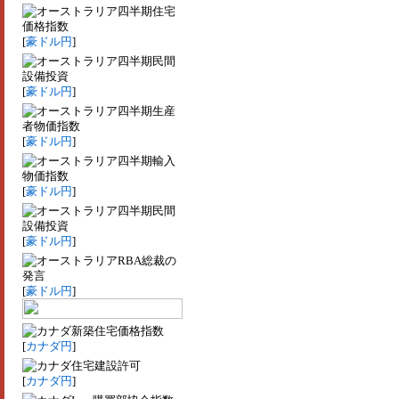
四半期住宅
価格指数
[
豪ドル円
]
四半期民間
設備投資
[
豪ドル円
]
四半期生産
者物価指数
[
豪ドル円
]
四半期輸入
物価指数
[
豪ドル円
]
四半期民間
設備投資
[
豪ドル円
]
RBA総裁の
発言
[
豪ドル円
]
新築住宅価格指数
[
カナダ円
]
住宅建設許可
[
カナダ円
]