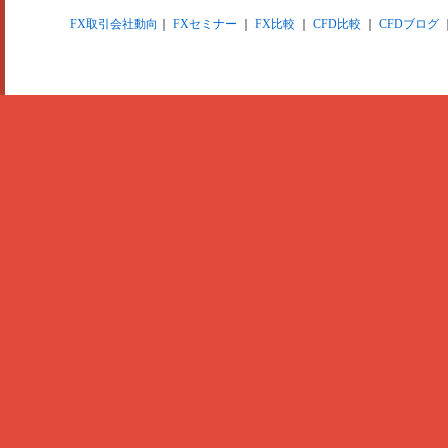
FX取引会社動向
｜
FXセミナー
｜
FX比較
｜
CFD比較
｜
CFDブログ