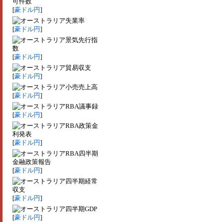
可件数
[
豪ドル円
]
失業率
[
豪ドル円
]
景気先行指
数
[
豪ドル円
]
貿易収支
[
豪ドル円
]
小売売上高
[
豪ドル円
]
RBA議事録
[
豪ドル円
]
RBA政策金
利発表
[
豪ドル円
]
RBA四半期
金融政策報告
[
豪ドル円
]
四半期経常
収支
[
豪ドル円
]
四半期GDP
[
豪ドル円
]