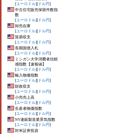
[
ユーロドル
][
ドル円
]
中古住宅販売保留件数指
数
[
ユーロドル
][
ドル円
]
卸売在庫
[
ユーロドル
][
ドル円
]
貿易収支
[
ユーロドル
][
ドル円
]
長期国債入札
[
ユーロドル
][
ドル円
]
ミシガン大学消費者信頼
感指数【速報値】
[
ユーロドル
][
ドル円
]
輸入物価指数
[
ユーロドル
][
ドル円
]
財政収支
[
ユーロドル
][
ドル円
]
小売売上高
[
ユーロドル
][
ドル円
]
生産者物価指数
[
ユーロドル
][
ドル円
]
NY連銀製造業景気指数
[
ユーロドル
][
ドル円
]
対米証券投資