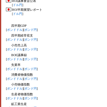
BOJ議事要旨公表
[
ドル円
]
BOJ半期展望レポート
[
ドル円
]
四半期GDP
[
ポンドドル
][
ポンド円
]
四半期経常収支
[
ポンドドル
][
ポンド円
]
小売売上高
[
ポンドドル
][
ポンド円
]
BOE議事録
[
ポンドドル
][
ポンド円
]
失業率
[
ポンドドル
][
ポンド円
]
消費者物価指数
[
ポンドドル
][
ポンド円
]
小売物価指数
[
ポンドドル
][
ポンド円
]
生産者物価指数
[
ポンドドル
][
ポンド円
]
鉱工業生産