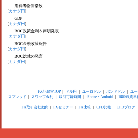
消費者物価指数
[
カナダ円
]
GDP
[
カナダ円
]
BOC政策金利＆声明発表
[
カナダ円
]
BOC金融政策報告
[
カナダ円
]
BOC総裁の発言
[
カナダ円
]
FX記録室TOP
｜
ドル円
｜
ユーロドル
｜
ポンドドル
｜
ユー
スプレッド
｜
スワップ金利
｜
取引可能時間
｜
iPhone・Android
｜
1000通貨単
FX取引会社動向
｜
FXセミナー
｜
FX比較
｜
CFD比較
｜
CFDブログ