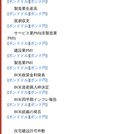
[
ポンドドル
][
ポンド円
]
製造業生産高
[
ポンドドル
][
ポンド円
]
貿易収支
[
ポンドドル
][
ポンド円
]
サービス業PMI(非製造業
PMI)
[
ポンドドル
][
ポンド円
]
建設業PMI
[
ポンドドル
][
ポンド円
]
製造業PMI
[
ポンドドル
][
ポンド円
]
BOE政策金利発表
[
ポンドドル
][
ポンド円
]
BOE資産購入枠決定
[
ポンドドル
][
ポンド円
]
BOE四半期インフレ報告
[
ポンドドル
][
ポンド円
]
BOE総裁の発言
[
ポンドドル
][
ポンド円
]
住宅建設許可件数