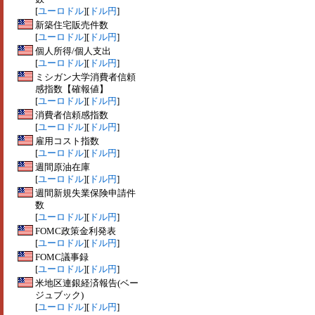
[
ユーロドル
][
ドル円
]
新築住宅販売件数
[
ユーロドル
][
ドル円
]
個人所得/個人支出
[
ユーロドル
][
ドル円
]
ミシガン大学消費者信頼
感指数【確報値】
[
ユーロドル
][
ドル円
]
消費者信頼感指数
[
ユーロドル
][
ドル円
]
雇用コスト指数
[
ユーロドル
][
ドル円
]
週間原油在庫
[
ユーロドル
][
ドル円
]
週間新規失業保険申請件
数
[
ユーロドル
][
ドル円
]
FOMC政策金利発表
[
ユーロドル
][
ドル円
]
FOMC議事録
[
ユーロドル
][
ドル円
]
米地区連銀経済報告(ベー
ジュブック)
[
ユーロドル
][
ドル円
]