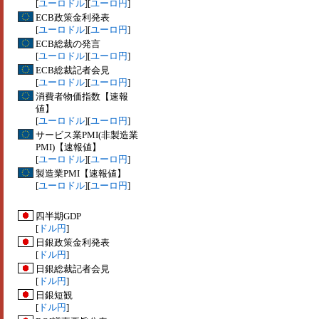
[
ユーロドル
][
ユーロ円
]
ECB政策金利発表
[
ユーロドル
][
ユーロ円
]
ECB総裁の発言
[
ユーロドル
][
ユーロ円
]
ECB総裁記者会見
[
ユーロドル
][
ユーロ円
]
消費者物価指数【速報
値】
[
ユーロドル
][
ユーロ円
]
サービス業PMI(非製造業
PMI)【速報値】
[
ユーロドル
][
ユーロ円
]
製造業PMI【速報値】
[
ユーロドル
][
ユーロ円
]
四半期GDP
[
ドル円
]
日銀政策金利発表
[
ドル円
]
日銀総裁記者会見
[
ドル円
]
日銀短観
[
ドル円
]