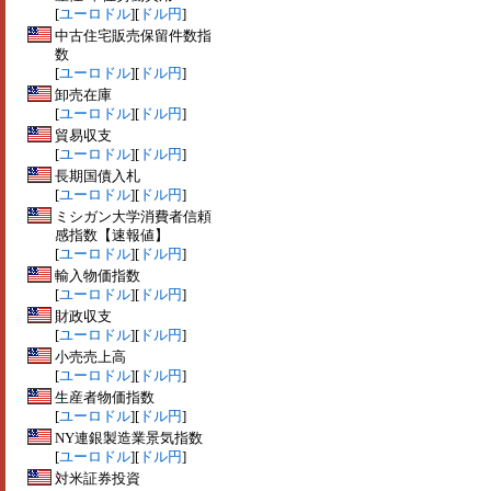
[
ユーロドル
][
ドル円
]
中古住宅販売保留件数指
数
[
ユーロドル
][
ドル円
]
卸売在庫
[
ユーロドル
][
ドル円
]
貿易収支
[
ユーロドル
][
ドル円
]
長期国債入札
[
ユーロドル
][
ドル円
]
ミシガン大学消費者信頼
感指数【速報値】
[
ユーロドル
][
ドル円
]
輸入物価指数
[
ユーロドル
][
ドル円
]
財政収支
[
ユーロドル
][
ドル円
]
小売売上高
[
ユーロドル
][
ドル円
]
生産者物価指数
[
ユーロドル
][
ドル円
]
NY連銀製造業景気指数
[
ユーロドル
][
ドル円
]
対米証券投資