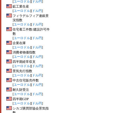
[
ユーロドル
][
ドル円
]
鉱工業生産
[
ユーロドル
][
ドル円
]
フィラデルフィア連銀景
況指数
[
ユーロドル
][
ドル円
]
住宅着工件数/建設許可件
数
[
ユーロドル
][
ドル円
]
企業在庫
[
ユーロドル
][
ドル円
]
消費者物価指数
[
ユーロドル
][
ドル円
]
四半期経常収支
[
ユーロドル
][
ドル円
]
景気先行指数
[
ユーロドル
][
ドル円
]
中古住宅販売件数
[
ユーロドル
][
ドル円
]
耐久財受注
[
ユーロドル
][
ドル円
]
四半期GDP
[
ユーロドル
][
ドル円
]
シカゴ購買部協会景気指
数