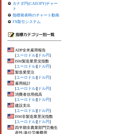
カナダ円(CAD/JPY)チャー
ト
指標発表時のチャート動画
FX取引システム
ADP全米雇用報告
[
ユーロドル
][
ドル円
]
ISM製造業景況指数
[
ユーロドル
][
ドル円
]
製造業受注
[
ユーロドル
][
ドル円
]
雇用統計
[
ユーロドル
][
ドル円
]
消費者信用残高
[
ユーロドル
][
ドル円
]
建設支出
[
ユーロドル
][
ドル円
]
ISM非製造業景況指数
[
ユーロドル
][
ドル円
]
四半期非農業部門労働生
産性/単位労働費用