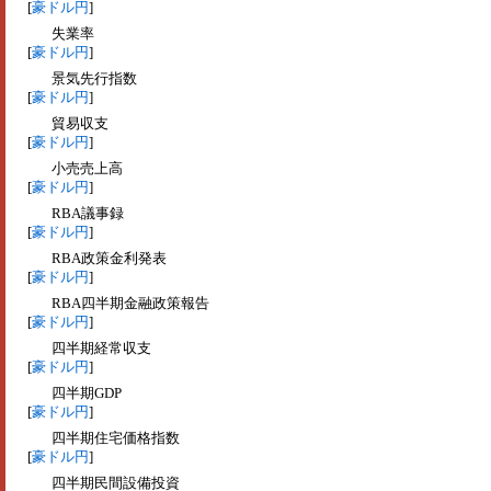
[
豪ドル円
]
失業率
[
豪ドル円
]
景気先行指数
[
豪ドル円
]
貿易収支
[
豪ドル円
]
小売売上高
[
豪ドル円
]
RBA議事録
[
豪ドル円
]
RBA政策金利発表
[
豪ドル円
]
RBA四半期金融政策報告
[
豪ドル円
]
四半期経常収支
[
豪ドル円
]
四半期GDP
[
豪ドル円
]
四半期住宅価格指数
[
豪ドル円
]
四半期民間設備投資