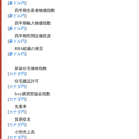
[
豪ドル円
]
四半期生産者物価指数
[
豪ドル円
]
四半期輸入物価指数
[
豪ドル円
]
四半期民間設備投資
[
豪ドル円
]
RBA総裁の発言
[
豪ドル円
]
新築住宅価格指数
[
カナダ円
]
住宅建設許可
[
カナダ円
]
Ivey購買部協会指数
[
カナダ円
]
失業率
[
カナダ円
]
貿易収支
[
カナダ円
]
小売売上高
[
カナダ円
]