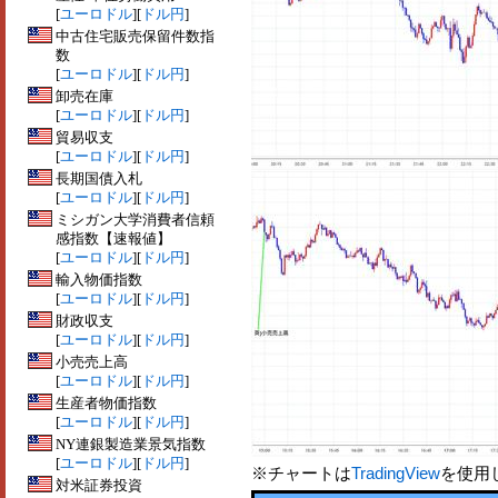
[
ユーロドル
][
ドル円
]
中古住宅販売保留件数指
数
[
ユーロドル
][
ドル円
]
卸売在庫
[
ユーロドル
][
ドル円
]
貿易収支
[
ユーロドル
][
ドル円
]
長期国債入札
[
ユーロドル
][
ドル円
]
ミシガン大学消費者信頼
感指数【速報値】
[
ユーロドル
][
ドル円
]
輸入物価指数
[
ユーロドル
][
ドル円
]
財政収支
[
ユーロドル
][
ドル円
]
小売売上高
[
ユーロドル
][
ドル円
]
生産者物価指数
[
ユーロドル
][
ドル円
]
NY連銀製造業景気指数
[
ユーロドル
][
ドル円
]
※チャートは
TradingView
を使用
対米証券投資