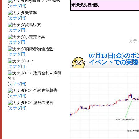
Ivey購買部協会指数
米)景気先行指数
[
カナダ円
]
失業率
[
カナダ円
]
貿易収支
[
カナダ円
]
小売売上高
カテ
[
カナダ円
]
消費者物価指数
[
カナダ円
]
07月18日(金)
GDP
イベントでの実際の
[
カナダ円
]
BOC政策金利＆声明
発表
[
カナダ円
]
BOC金融政策報告
[
カナダ円
]
BOC総裁の発言
[
カナダ円
]