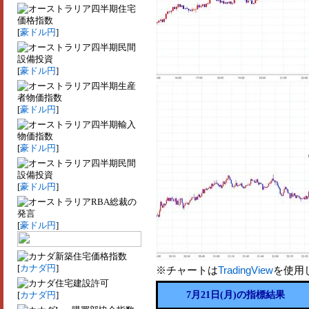
四半期住宅
価格指数
[
豪ドル円
]
四半期民間
設備投資
[
豪ドル円
]
四半期生産
者物価指数
[
豪ドル円
]
四半期輸入
物価指数
[
豪ドル円
]
四半期民間
設備投資
[
豪ドル円
]
RBA総裁の
発言
[
豪ドル円
]
新築住宅価格指数
[
カナダ円
]
※チャートは
TradingView
を使用
住宅建設許可
[
カナダ円
]
7月21日(月)の指標結果