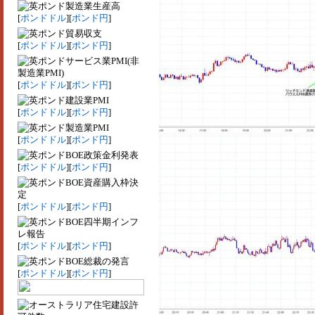
製造業生産高
[
ポンドドル
][
ポンド円
]
貿易収支
[
ポンドドル
][
ポンド円
]
サービス業PMI(非
製造業PMI)
[
ポンドドル
][
ポンド円
]
建設業PMI
[
ポンドドル
][
ポンド円
]
製造業PMI
[
ポンドドル
][
ポンド円
]
BOE政策金利発表
[
ポンドドル
][
ポンド円
]
BOE資産購入枠決
定
[
ポンドドル
][
ポンド円
]
BOE四半期インフ
レ報告
[
ポンドドル
][
ポンド円
]
BOE総裁の発言
[
ポンドドル
][
ポンド円
]
住宅建設許