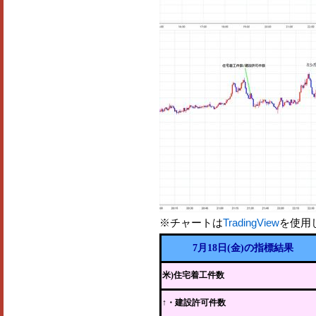
※チャートは
TradingView
を使用
7月18日(金)の指標結果
米)住宅着工件数
↑・建設許可件数