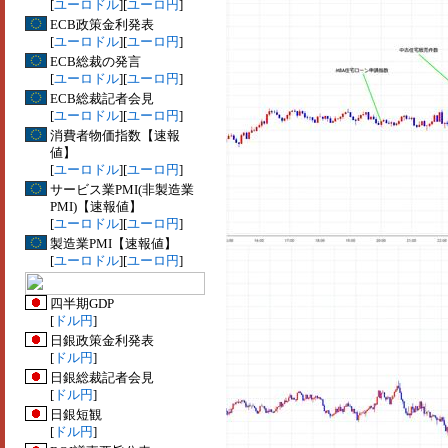
[
ユーロドル
][
ユーロ円
]
ECB政策金利発表
[
ユーロドル
][
ユーロ円
]
ECB総裁の発言
[
ユーロドル
][
ユーロ円
]
ECB総裁記者会見
[
ユーロドル
][
ユーロ円
]
消費者物価指数【速報
値】
[
ユーロドル
][
ユーロ円
]
サービス業PMI(非製造業
PMI)【速報値】
[
ユーロドル
][
ユーロ円
]
製造業PMI【速報値】
[
ユーロドル
][
ユーロ円
]
四半期GDP
[
ドル円
]
日銀政策金利発表
[
ドル円
]
日銀総裁記者会見
[
ドル円
]
日銀短観
[
ドル円
]