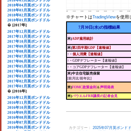
2018年05月英ポンドドル
2018年04月英ポンドドル
2018年03月英ポンドドル
2018年02月英ポンドドル
※チャートは
TradingView
を使用
2018年01月英ポンドドル
[2017年]
7月30日(水)の指標結果
2017年12月英ポンドドル
2017年11月英ポンドドル
米)
ADP雇用統計
2017年10月英ポンドドル
2017年09月英ポンドドル
米)
第2四半期GDP【速報値】
2017年08月英ポンドドル
↑・
個人消費【速報値】
2017年07月英ポンドドル
↑・
GDPデフレーター【速報値】
2017年06月英ポンドドル
2017年05月英ポンドドル
↑・
コアGDPデフレーター【速報値】
2017年04月英ポンドドル
米)中古住宅販売保留
2017年03月英ポンドドル
[前月比/前年比]
2017年02月英ポンドドル
2017年01月英ポンドドル
米)
FOMC政策金利
＆
声明発表
[2016年]
米)
パウエルFRB議長の記者会見
2016年12月英ポンドドル
2016年11月英ポンドドル
2016年10月英ポンドドル
2016年09月英ポンドドル
2016年08月英ポンドドル
2016年07月英ポンドドル
2016年06月英ポンドドル
カテゴリー：
2025年07月英ポンド