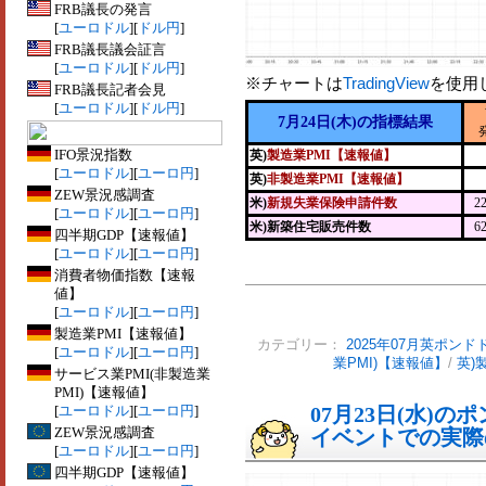
FRB議長の発言
[
ユーロドル
][
ドル円
]
FRB議長議会証言
[
ユーロドル
][
ドル円
]
※チャートは
TradingView
を使用
FRB議長記者会見
[
ユーロドル
][
ドル円
]
7月24日(木)の指標結果
IFO景況指数
英)
製造業PMI【速報値】
[
ユーロドル
][
ユーロ円
]
英)
非製造業PMI【速報値】
ZEW景況感調査
米)
新規失業保険申請件数
2
[
ユーロドル
][
ユーロ円
]
米)新築住宅販売件数
6
四半期GDP【速報値】
[
ユーロドル
][
ユーロ円
]
消費者物価指数【速報
値】
[
ユーロドル
][
ユーロ円
]
製造業PMI【速報値】
カテゴリー：
2025年07月英ポンド
[
ユーロドル
][
ユーロ円
]
業PMI)【速報値】
/
英)
サービス業PMI(非製造業
PMI)【速報値】
[
ユーロドル
][
ユーロ円
]
07月23日(水)
ZEW景況感調査
イベントでの実際の
[
ユーロドル
][
ユーロ円
]
四半期GDP【速報値】