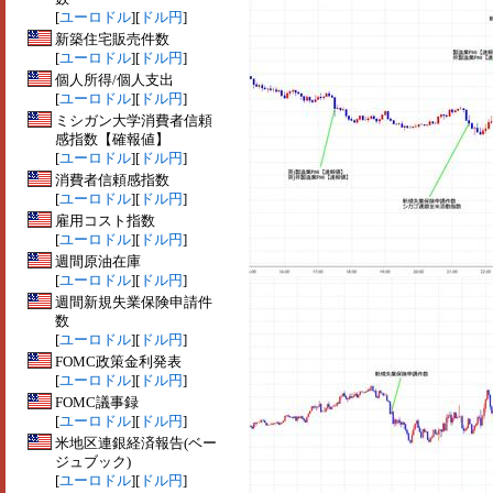
[
ユーロドル
][
ドル円
]
新築住宅販売件数
[
ユーロドル
][
ドル円
]
個人所得/個人支出
[
ユーロドル
][
ドル円
]
ミシガン大学消費者信頼
感指数【確報値】
[
ユーロドル
][
ドル円
]
消費者信頼感指数
[
ユーロドル
][
ドル円
]
雇用コスト指数
[
ユーロドル
][
ドル円
]
週間原油在庫
[
ユーロドル
][
ドル円
]
週間新規失業保険申請件
数
[
ユーロドル
][
ドル円
]
FOMC政策金利発表
[
ユーロドル
][
ドル円
]
FOMC議事録
[
ユーロドル
][
ドル円
]
米地区連銀経済報告(ベー
ジュブック)
[
ユーロドル
][
ドル円
]