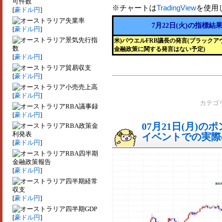
可件数
※チャートは
TradingView
を使用
[
豪ドル円
]
失業率
7月22日(火)の指標結
[
豪ドル円
]
景気先行指
米)パウエルFRB議長の発言(ブラック
数
金融政策に関する発言はない予定)
[
豪ドル円
]
貿易収支
[
豪ドル円
]
小売売上高
[
豪ドル円
]
カテゴ
RBA議事録
[
豪ドル円
]
07月21日(月)
RBA政策金
利発表
イベントでの実際の
[
豪ドル円
]
RBA四半期
金融政策報告
[
豪ドル円
]
四半期経常
収支
[
豪ドル円
]
四半期GDP
[
豪ドル円
]