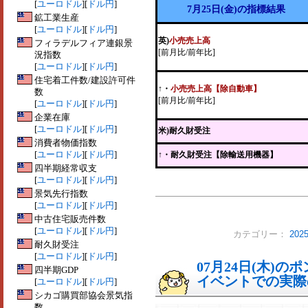
[
ユーロドル
][
ドル円
]
7月25日(金)の指標結果
鉱工業生産
[
ユーロドル
][
ドル円
]
英)
小売売上高
フィラデルフィア連銀景
[前月比/前年比]
況指数
[
ユーロドル
][
ドル円
]
住宅着工件数/建設許可件
↑
・
小売売上高【除自動車】
数
[前月比/前年比]
[
ユーロドル
][
ドル円
]
企業在庫
[
ユーロドル
][
ドル円
]
米)耐久財受注
消費者物価指数
[
ユーロドル
][
ドル円
]
↑
・耐久財受注【除輸送用機器】
四半期経常収支
[
ユーロドル
][
ドル円
]
景気先行指数
[
ユーロドル
][
ドル円
]
中古住宅販売件数
[
ユーロドル
][
ドル円
]
カテゴリー：
20
耐久財受注
[
ユーロドル
][
ドル円
]
07月24日(木)
四半期GDP
イベントでの実際の
[
ユーロドル
][
ドル円
]
シカゴ購買部協会景気指
数