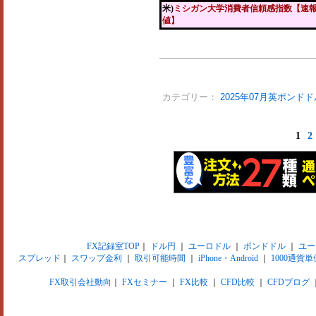
米)
ミシガン大学消費者信頼感指数【速
値】
カテゴリー：
2025年07月英ポンドド
1
2
FX記録室TOP
｜
ドル円
｜
ユーロドル
｜
ポンドドル
｜
ユー
スプレッド
｜
スワップ金利
｜
取引可能時間
｜
iPhone・Android
｜
1000通貨単
FX取引会社動向
｜
FXセミナー
｜
FX比較
｜
CFD比較
｜
CFDブログ