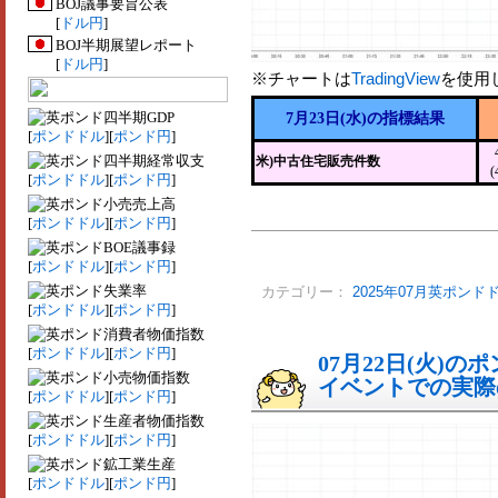
BOJ議事要旨公表
[
ドル円
]
BOJ半期展望レポート
[
ドル円
]
※チャートは
TradingView
を使用
四半期GDP
7月23日(水)の指標結果
[
ポンドドル
][
ポンド円
]
四半期経常収支
米)中古住宅販売件数
(
[
ポンドドル
][
ポンド円
]
小売売上高
[
ポンドドル
][
ポンド円
]
BOE議事録
[
ポンドドル
][
ポンド円
]
失業率
カテゴリー：
2025年07月英ポンド
[
ポンドドル
][
ポンド円
]
消費者物価指数
[
ポンドドル
][
ポンド円
]
07月22日(火)
小売物価指数
イベントでの実際の
[
ポンドドル
][
ポンド円
]
生産者物価指数
[
ポンドドル
][
ポンド円
]
鉱工業生産
[
ポンドドル
][
ポンド円
]