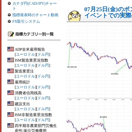
カナダ円(CAD/JPY)チャー
07月25日(金)
ト
イベントでの実際の
指標発表時のチャート動画
FX取引システム
ADP全米雇用報告
[
ユーロドル
][
ドル円
]
ISM製造業景況指数
[
ユーロドル
][
ドル円
]
製造業受注
[
ユーロドル
][
ドル円
]
雇用統計
[
ユーロドル
][
ドル円
]
消費者信用残高
[
ユーロドル
][
ドル円
]
建設支出
[
ユーロドル
][
ドル円
]
ISM非製造業景況指数
[
ユーロドル
][
ドル円
]
四半期非農業部門労働生
産性/単位労働費用