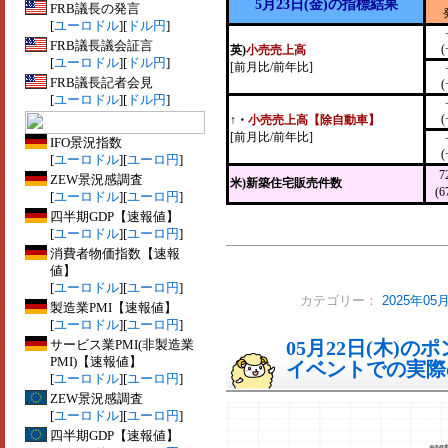
5月23日(金)の指標結果
FRB議長の発言
[
ユーロドル
][
ドル円
]
FRB議長議会証言
(
英)
小売売上高
[
ユーロドル
][
ドル円
]
[前月比/前年比]
FRB議長記者会見
(
[
ユーロドル
][
ドル円
]
(
↑
・
小売売上高【除自動車】
[前月比/前年比]
IFO景況指数
(
[
ユーロドル
][
ユーロ円
]
7
ZEW景況感調査
米)新築住宅販売件数
(6
[
ユーロドル
][
ユーロ円
]
四半期GDP【速報値】
[
ユーロドル
][
ユーロ円
]
消費者物価指数【速報
値】
[
ユーロドル
][
ユーロ円
]
カテゴリー：
2025年0
製造業PMI【速報値】
[
ユーロドル
][
ユーロ円
]
サービス業PMI(非製造業
05月22日(木)
PMI)【速報値】
イベントでの実際の
[
ユーロドル
][
ユーロ円
]
ZEW景況感調査
[
ユーロドル
][
ユーロ円
]
四半期GDP【速報値】