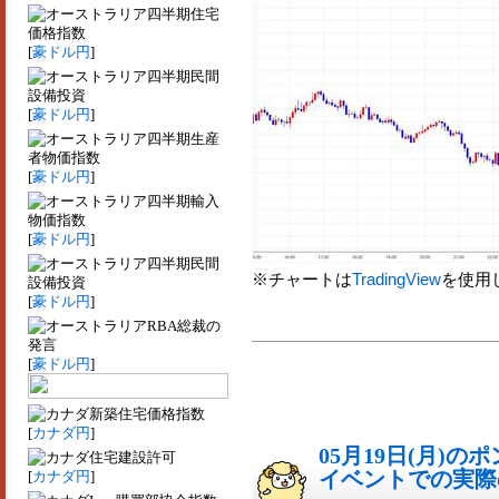
四半期住宅
価格指数
[
豪ドル円
]
四半期民間
設備投資
[
豪ドル円
]
四半期生産
者物価指数
[
豪ドル円
]
四半期輸入
物価指数
[
豪ドル円
]
四半期民間
※チャートは
TradingView
を使用
設備投資
[
豪ドル円
]
RBA総裁の
発言
[
豪ドル円
]
新築住宅価格指数
[
カナダ円
]
05月19日(月)
住宅建設許可
イベントでの実際の
[
カナダ円
]