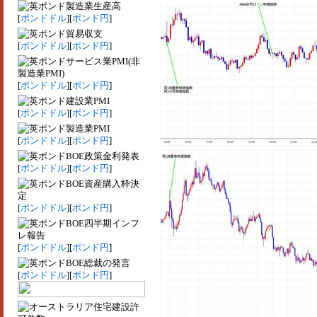
製造業生産高
[
ポンドドル
][
ポンド円
]
貿易収支
[
ポンドドル
][
ポンド円
]
サービス業PMI(非
製造業PMI)
[
ポンドドル
][
ポンド円
]
建設業PMI
[
ポンドドル
][
ポンド円
]
製造業PMI
[
ポンドドル
][
ポンド円
]
BOE政策金利発表
[
ポンドドル
][
ポンド円
]
BOE資産購入枠決
定
[
ポンドドル
][
ポンド円
]
BOE四半期インフ
レ報告
[
ポンドドル
][
ポンド円
]
BOE総裁の発言
[
ポンドドル
][
ポンド円
]
住宅建設許