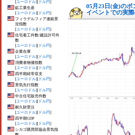
[
ユーロドル
][
ドル円
]
05月23日(金)
鉱工業生産
イベントでの実際の
[
ユーロドル
][
ドル円
]
フィラデルフィア連銀景
況指数
[
ユーロドル
][
ドル円
]
住宅着工件数/建設許可件
数
[
ユーロドル
][
ドル円
]
企業在庫
[
ユーロドル
][
ドル円
]
消費者物価指数
[
ユーロドル
][
ドル円
]
四半期経常収支
[
ユーロドル
][
ドル円
]
景気先行指数
[
ユーロドル
][
ドル円
]
中古住宅販売件数
[
ユーロドル
][
ドル円
]
耐久財受注
[
ユーロドル
][
ドル円
]
四半期GDP
[
ユーロドル
][
ドル円
]
シカゴ購買部協会景気指
数