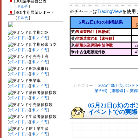
BOJ議事要旨公表
[
ドル円
]
※チャートは
TradingView
を使用
BOJ半期展望レポート
[
ドル円
]
5月22日(木)の指標結果
英)
製造業PMI【速報値】
四半期GDP
[
ポンドドル
][
ポンド円
]
英)
非製造業PMI【速報値】
四半期経常収支
米)
新規失業保険申請件数
2
[
ポンドドル
][
ポンド円
]
米)中古住宅販売件数
4
小売売上高
[
ポンドドル
][
ポンド円
]
BOE議事録
[
ポンドドル
][
ポンド円
]
失業率
[
ポンドドル
][
ポンド円
]
カテゴリー：
2025年05月英ポンド
業PMI)【速報値】
/
英)
消費者物価指数
[
ポンドドル
][
ポンド円
]
05月21日(水)
小売物価指数
[
ポンドドル
][
ポンド円
]
イベントでの実際の
生産者物価指数
[
ポンドドル
][
ポンド円
]
鉱工業生産
[
ポンドドル
][
ポンド円
]