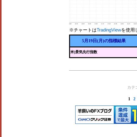
※チャートは
TradingView
を使用
5月19日(月)の指標結果
米)景気先行指数
カテ
1
2