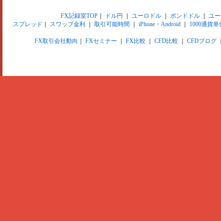
FX記録室TOP
｜
ドル円
｜
ユーロドル
｜
ポンドドル
｜
ユー
スプレッド
｜
スワップ金利
｜
取引可能時間
｜
iPhone・Android
｜
1000通貨単
FX取引会社動向
｜
FXセミナー
｜
FX比較
｜
CFD比較
｜
CFDブログ