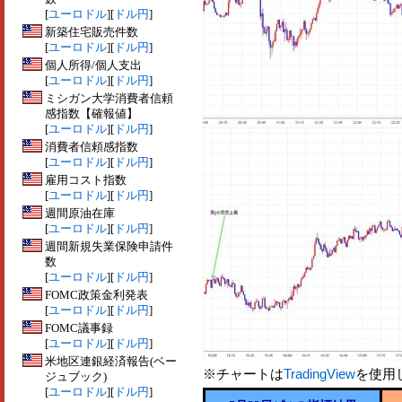
[
ユーロドル
][
ドル円
]
新築住宅販売件数
[
ユーロドル
][
ドル円
]
個人所得/個人支出
[
ユーロドル
][
ドル円
]
ミシガン大学消費者信頼
感指数【確報値】
[
ユーロドル
][
ドル円
]
消費者信頼感指数
[
ユーロドル
][
ドル円
]
雇用コスト指数
[
ユーロドル
][
ドル円
]
週間原油在庫
[
ユーロドル
][
ドル円
]
週間新規失業保険申請件
数
[
ユーロドル
][
ドル円
]
FOMC政策金利発表
[
ユーロドル
][
ドル円
]
FOMC議事録
[
ユーロドル
][
ドル円
]
米地区連銀経済報告(ベー
※チャートは
TradingView
を使用
ジュブック)
[
ユーロドル
][
ドル円
]