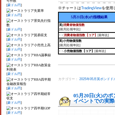
可件数
[
豪ドル円
]
※チャートは
TradingView
を使用
失業率
[
豪ドル円
]
5月21日(水)の指標結果
景気先行指
数
英)
消費者物価指数
[
豪ドル円
]
[前月比/前年比]
貿易収支
↑・
消費者物価指数【コア】
[前年比]
[
豪ドル円
]
英)小売物価指数
小売売上高
[前月比/前年比]
[
豪ドル円
]
↑・小売物価指数【コア】
[前年比]
RBA議事録
[
豪ドル円
]
RBA政策金
利発表
[
豪ドル円
]
カテゴリー：
2025年05月英ポンドド
RBA四半期
金融政策報告
[
豪ドル円
]
四半期経常
05月20日(火)
収支
イベントでの実際の
[
豪ドル円
]
四半期GDP
[
豪ドル円
]