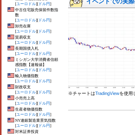
イベントでの実際の
[
ユーロドル
][
ドル円
]
中古住宅販売保留件数指
数
[
ユーロドル
][
ドル円
]
卸売在庫
[
ユーロドル
][
ドル円
]
貿易収支
[
ユーロドル
][
ドル円
]
長期国債入札
[
ユーロドル
][
ドル円
]
ミシガン大学消費者信頼
感指数【速報値】
[
ユーロドル
][
ドル円
]
輸入物価指数
[
ユーロドル
][
ドル円
]
財政収支
[
ユーロドル
][
ドル円
]
※チャートは
TradingView
を使用
小売売上高
[
ユーロドル
][
ドル円
]
生産者物価指数
[
ユーロドル
][
ドル円
]
NY連銀製造業景気指数
[
ユーロドル
][
ドル円
]
対米証券投資