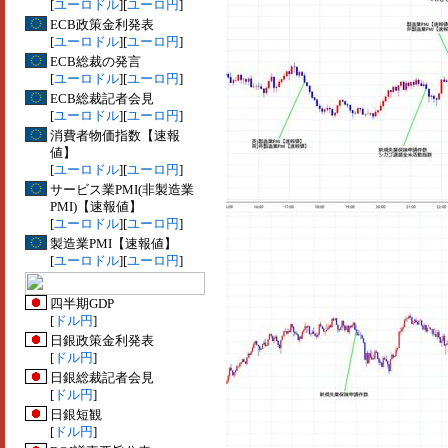
[
ユーロドル
][
ユーロ円
]
ECB政策金利発表
[
ユーロドル
][
ユーロ円
]
ECB総裁の発言
[
ユーロドル
][
ユーロ円
]
ECB総裁記者会見
[
ユーロドル
][
ユーロ円
]
消費者物価指数【速報
値】
[
ユーロドル
][
ユーロ円
]
サービス業PMI(非製造業
PMI)【速報値】
[
ユーロドル
][
ユーロ円
]
製造業PMI【速報値】
[
ユーロドル
][
ユーロ円
]
四半期GDP
[
ドル円
]
日銀政策金利発表
[
ドル円
]
日銀総裁記者会見
[
ドル円
]
日銀短観
[
ドル円
]