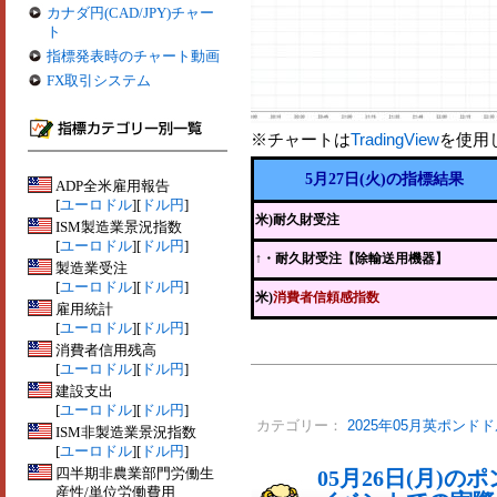
カナダ円(CAD/JPY)チャー
ト
指標発表時のチャート動画
FX取引システム
※チャートは
TradingView
を使用
5月27日(火)の指標結果
ADP全米雇用報告
[
ユーロドル
][
ドル円
]
米)耐久財受注
ISM製造業景況指数
[
ユーロドル
][
ドル円
]
↑
・耐久財受注【除輸送用機器】
製造業受注
[
ユーロドル
][
ドル円
]
米)
消費者信頼感指数
雇用統計
[
ユーロドル
][
ドル円
]
消費者信用残高
[
ユーロドル
][
ドル円
]
建設支出
[
ユーロドル
][
ドル円
]
カテゴリー：
2025年05月英ポンド
ISM非製造業景況指数
[
ユーロドル
][
ドル円
]
四半期非農業部門労働生
05月26日(月)
産性/単位労働費用