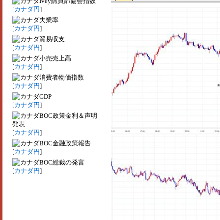
Ivey購買部協会指数
[
カナダ円
]
失業率
[
カナダ円
]
貿易収支
[
カナダ円
]
小売売上高
[
カナダ円
]
消費者物価指数
[
カナダ円
]
GDP
[
カナダ円
]
BOC政策金利＆声明
発表
[
カナダ円
]
BOC金融政策報告
[
カナダ円
]
BOC総裁の発言
[
カナダ円
]