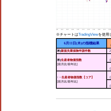
※チャートは
TradingView
を使用
6月11日(木)の指標結果
米)
新規失業保険申請件数
2
米)
生産者物価指数
[前月比/前年比]
↑・
生産者物価指数【コア】
[前月比/前年比]