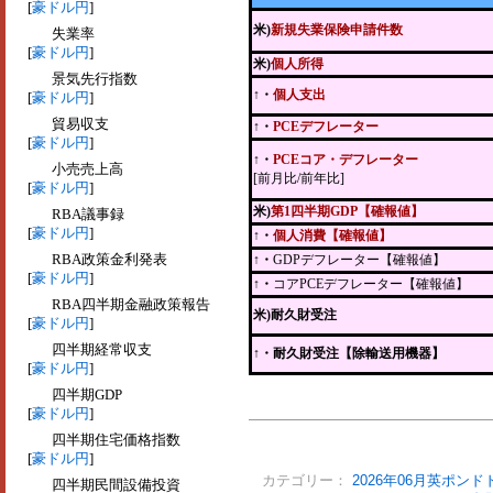
[
豪ドル円
]
米)
新規失業保険申請件数
失業率
[
豪ドル円
]
米)
個人所得
景気先行指数
↑・
個人支出
[
豪ドル円
]
貿易収支
↑・
PCEデフレーター
[
豪ドル円
]
↑・
PCEコア・デフレーター
小売売上高
[前月比/前年比]
[
豪ドル円
]
米)
第1四半期GDP【確報値】
RBA議事録
[
豪ドル円
]
↑・
個人消費【確報値】
RBA政策金利発表
↑・
GDPデフレーター【確報値】
[
豪ドル円
]
↑・
コアPCEデフレーター【確報値】
RBA四半期金融政策報告
米)耐久財受注
[
豪ドル円
]
四半期経常収支
↑
・耐久財受注【除輸送用機器】
[
豪ドル円
]
四半期GDP
[
豪ドル円
]
四半期住宅価格指数
[
豪ドル円
]
カテゴリー：
2026年06月英ポンド
四半期民間設備投資