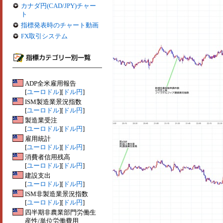
カナダ円(CAD/JPY)チャー
ト
指標発表時のチャート動画
FX取引システム
ADP全米雇用報告
[
ユーロドル
][
ドル円
]
ISM製造業景況指数
[
ユーロドル
][
ドル円
]
製造業受注
[
ユーロドル
][
ドル円
]
雇用統計
[
ユーロドル
][
ドル円
]
消費者信用残高
[
ユーロドル
][
ドル円
]
建設支出
[
ユーロドル
][
ドル円
]
ISM非製造業景況指数
[
ユーロドル
][
ドル円
]
四半期非農業部門労働生
産性/単位労働費用