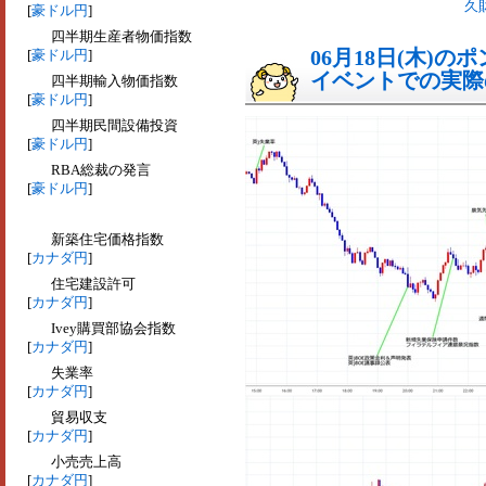
久
[
豪ドル円
]
四半期生産者物価指数
06月18日(木)
[
豪ドル円
]
イベントでの実際の
四半期輸入物価指数
[
豪ドル円
]
四半期民間設備投資
[
豪ドル円
]
RBA総裁の発言
[
豪ドル円
]
新築住宅価格指数
[
カナダ円
]
住宅建設許可
[
カナダ円
]
Ivey購買部協会指数
[
カナダ円
]
失業率
[
カナダ円
]
貿易収支
[
カナダ円
]
小売売上高
[
カナダ円
]