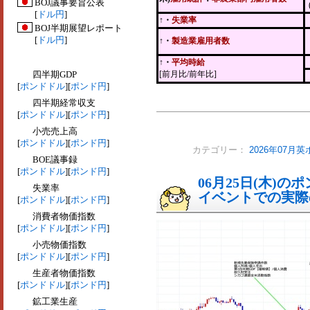
BOJ議事要旨公表
[
ドル円
]
↑・
失業率
BOJ半期展望レポート
[
ドル円
]
↑・
製造業雇用者数
↑・
平均時給
四半期GDP
[前月比/前年比]
[
ポンドドル
][
ポンド円
]
四半期経常収支
[
ポンドドル
][
ポンド円
]
小売売上高
[
ポンドドル
][
ポンド円
]
カテゴリー：
2026年07月
BOE議事録
[
ポンドドル
][
ポンド円
]
06月25日(木)
失業率
イベントでの実際の
[
ポンドドル
][
ポンド円
]
消費者物価指数
[
ポンドドル
][
ポンド円
]
小売物価指数
[
ポンドドル
][
ポンド円
]
生産者物価指数
[
ポンドドル
][
ポンド円
]
鉱工業生産