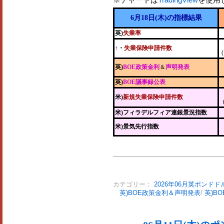
6月18日(木)の指標結果
英)
失業率
↑・
失業保険申請件数
英)
BOE政策金利
＆
声明発表
英)
BOE議事録公表
米)
新規失業保険申請件数
米)フィラデルフィア連銀景況指数
米)景気先行指数
カテゴリー：
2026年06月英ポンドド
英)BOE政策金利＆声明発表
/
英)B