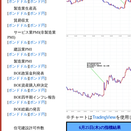
[
ポンドドル
][
ポンド円
]
製造業生産高
[
ポンドドル
][
ポンド円
]
貿易収支
[
ポンドドル
][
ポンド円
]
サービス業PMI(非製造業
PMI)
[
ポンドドル
][
ポンド円
]
建設業PMI
[
ポンドドル
][
ポンド円
]
製造業PMI
[
ポンドドル
][
ポンド円
]
BOE政策金利発表
[
ポンドドル
][
ポンド円
]
BOE資産購入枠決定
[
ポンドドル
][
ポンド円
]
BOE四半期インフレ報告
[
ポンドドル
][
ポンド円
]
BOE総裁の発言
[
ポンドドル
][
ポンド円
]
※チャートは
TradingView
を使用
6月25日(木)の指標結果
住宅建設許可件数