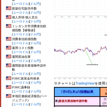
[
ユーロドル
][
ドル円
]
新築住宅販売件数
[
ユーロドル
][
ドル円
]
個人所得/個人支出
[
ユーロドル
][
ドル円
]
ミシガン大学消費者信頼
感指数【確報値】
[
ユーロドル
][
ドル円
]
消費者信頼感指数
[
ユーロドル
][
ドル円
]
雇用コスト指数
[
ユーロドル
][
ドル円
]
週間原油在庫
[
ユーロドル
][
ドル円
]
週間新規失業保険申請件
数
[
ユーロドル
][
ドル円
]
FOMC政策金利発表
[
ユーロドル
][
ドル円
]
※チャートは
TradingView
を使用
FOMC議事録
[
ユーロドル
][
ドル円
]
7月9日(木)の指標結果
米地区連銀経済報告(ベー
2
ジュブック)
米)
新規失業保険申請件数
(2
[
ユーロドル
][
ドル円
]