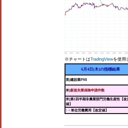
※チャートは
TradingView
を使用
6月4日(木)の指標結果
英)建設業PMI
米)
新規失業保険申請件数
米)第1四半期非農業部門労働生産性【改
値】
↑・単位労働費用【改定値】