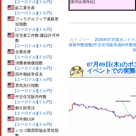
[
ユーロドル
][
ドル円
]
[前月比/前年比]
鉱工業生産
[
ユーロドル
][
ドル円
]
フィラデルフィア連銀景
況指数
[
ユーロドル
][
ドル円
]
住宅着工件数/建設許可件
カテゴリー：
2026年07月英ポンドド
数
保留件数指数(中古住宅販売成約件数指
[
ユーロドル
][
ドル円
]
企業在庫
[
ユーロドル
][
ドル円
]
消費者物価指数
07月09日(木)
[
ユーロドル
][
ドル円
]
イベントでの実際の
四半期経常収支
[
ユーロドル
][
ドル円
]
景気先行指数
[
ユーロドル
][
ドル円
]
中古住宅販売件数
[
ユーロドル
][
ドル円
]
耐久財受注
[
ユーロドル
][
ドル円
]
四半期GDP
[
ユーロドル
][
ドル円
]
シカゴ購買部協会景気指
数