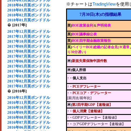
2018年05月英ポンドドル
※チャートは
TradingView
を使用
2018年04月英ポンドドル
2018年03月英ポンドドル
7月30日(木)の指標結果
2018年02月英ポンドドル
2018年01月英ポンドドル
[2017年]
英)
BOE政策金利
＆
声明発表
2017年12月英ポンドドル
英)
BOE議事録公表
2017年11月英ポンドドル
英)
BOE四半期金融政策報告
2017年10月英ポンドドル
2017年09月英ポンドドル
英)
ベイリーBOE総裁の記者会見(※通常
2017年08月英ポンドドル
り30分遅い)
2017年07月英ポンドドル
米)
新規失業保険申請件数
2017年06月英ポンドドル
2017年05月英ポンドドル
米)個人所得
2017年04月英ポンドドル
2017年03月英ポンドドル
↑・個人支出
2017年02月英ポンドドル
2017年01月英ポンドドル
↑・
PCEデフレーター
[2016年]
↑・
PCEコア・デフレーター
2016年12月英ポンドドル
[前月比/前年比]
2016年11月英ポンドドル
米)
第2四半期GDP【速報値】
2016年10月英ポンドドル
↑・
個人消費【速報値】
2016年09月英ポンドドル
2016年08月英ポンドドル
↑・
GDPデフレーター【速報値】
2016年07月英ポンドドル
↑・
コアGDPデフレーター【速報値】
2016年06月英ポンドドル