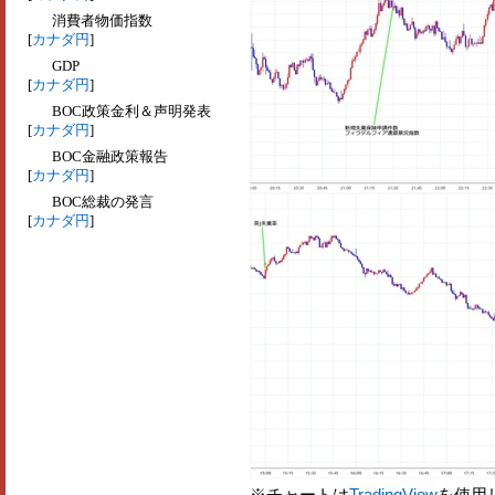
消費者物価指数
[
カナダ円
]
GDP
[
カナダ円
]
BOC政策金利＆声明発表
[
カナダ円
]
BOC金融政策報告
[
カナダ円
]
BOC総裁の発言
[
カナダ円
]
※チャートは
TradingView
を使用