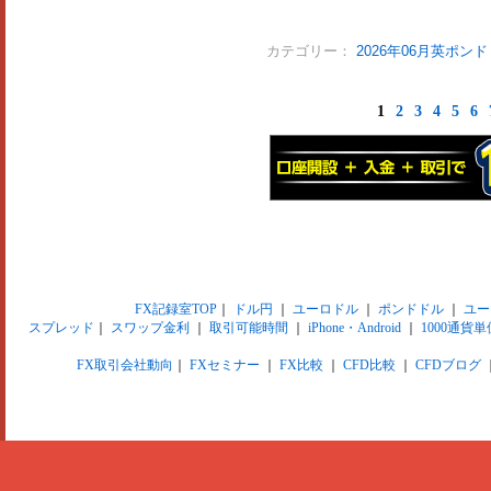
カテゴリー：
2026年06月英ポン
1
2
3
4
5
6
FX記録室TOP
｜
ドル円
｜
ユーロドル
｜
ポンドドル
｜
ユー
スプレッド
｜
スワップ金利
｜
取引可能時間
｜
iPhone・Android
｜
1000通貨単
FX取引会社動向
｜
FXセミナー
｜
FX比較
｜
CFD比較
｜
CFDブログ