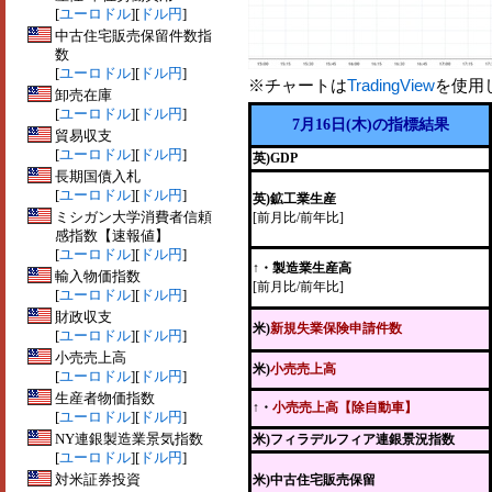
[
ユーロドル
][
ドル円
]
中古住宅販売保留件数指
数
[
ユーロドル
][
ドル円
]
※チャートは
TradingView
を使用
卸売在庫
[
ユーロドル
][
ドル円
]
7月16日(木)の指標結果
貿易収支
[
ユーロドル
][
ドル円
]
英)GDP
長期国債入札
[
ユーロドル
][
ドル円
]
英)鉱工業生産
ミシガン大学消費者信頼
[前月比/前年比]
感指数【速報値】
[
ユーロドル
][
ドル円
]
↑・製造業生産高
輸入物価指数
[前月比/前年比]
[
ユーロドル
][
ドル円
]
財政収支
米)
新規失業保険申請件数
[
ユーロドル
][
ドル円
]
小売売上高
米)
小売売上高
[
ユーロドル
][
ドル円
]
生産者物価指数
↑・
小売売上高【除自動車】
[
ユーロドル
][
ドル円
]
NY連銀製造業景気指数
米)フィラデルフィア連銀景況指数
[
ユーロドル
][
ドル円
]
対米証券投資
米)中古住宅販売保留