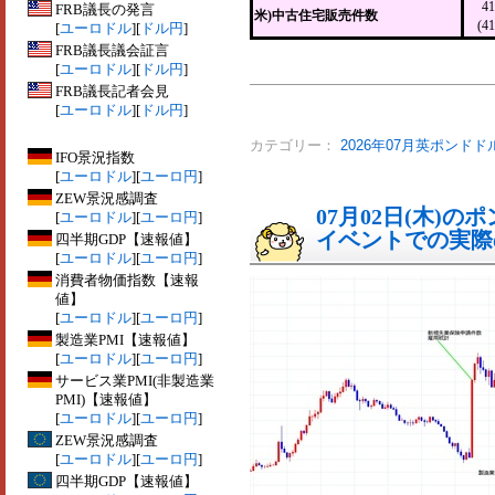
4
FRB議長の発言
米)中古住宅販売件数
(4
[
ユーロドル
][
ドル円
]
FRB議長議会証言
[
ユーロドル
][
ドル円
]
FRB議長記者会見
[
ユーロドル
][
ドル円
]
カテゴリー：
2026年07月英ポンドド
IFO景況指数
[
ユーロドル
][
ユーロ円
]
ZEW景況感調査
07月02日(木)
[
ユーロドル
][
ユーロ円
]
イベントでの実際の
四半期GDP【速報値】
[
ユーロドル
][
ユーロ円
]
消費者物価指数【速報
値】
[
ユーロドル
][
ユーロ円
]
製造業PMI【速報値】
[
ユーロドル
][
ユーロ円
]
サービス業PMI(非製造業
PMI)【速報値】
[
ユーロドル
][
ユーロ円
]
ZEW景況感調査
[
ユーロドル
][
ユーロ円
]
四半期GDP【速報値】