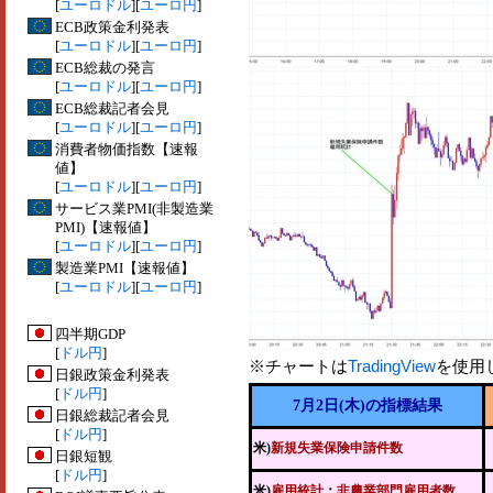
[
ユーロドル
][
ユーロ円
]
ECB政策金利発表
[
ユーロドル
][
ユーロ円
]
ECB総裁の発言
[
ユーロドル
][
ユーロ円
]
ECB総裁記者会見
[
ユーロドル
][
ユーロ円
]
消費者物価指数【速報
値】
[
ユーロドル
][
ユーロ円
]
サービス業PMI(非製造業
PMI)【速報値】
[
ユーロドル
][
ユーロ円
]
製造業PMI【速報値】
[
ユーロドル
][
ユーロ円
]
四半期GDP
[
ドル円
]
※チャートは
TradingView
を使用
日銀政策金利発表
[
ドル円
]
7月2日(木)の指標結果
日銀総裁記者会見
[
ドル円
]
米)
新規失業保険申請件数
日銀短観
[
ドル円
]
米)
雇用統計
：
非農業部門雇用者数