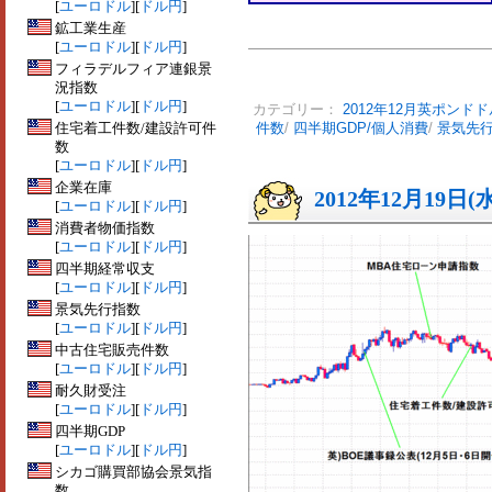
[
ユーロドル
][
ドル円
]
鉱工業生産
[
ユーロドル
][
ドル円
]
フィラデルフィア連銀景
況指数
[
ユーロドル
][
ドル円
]
カテゴリー：
2012年12月英ポンドド
住宅着工件数/建設許可件
件数
/
四半期GDP/個人消費
/
景気先
数
[
ユーロドル
][
ドル円
]
企業在庫
2012年12月19日(
[
ユーロドル
][
ドル円
]
消費者物価指数
[
ユーロドル
][
ドル円
]
四半期経常収支
[
ユーロドル
][
ドル円
]
景気先行指数
[
ユーロドル
][
ドル円
]
中古住宅販売件数
[
ユーロドル
][
ドル円
]
耐久財受注
[
ユーロドル
][
ドル円
]
四半期GDP
[
ユーロドル
][
ドル円
]
シカゴ購買部協会景気指
数