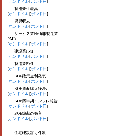
[
ポンドドル
][
ポンド円
]
製造業生産高
[
ポンドドル
][
ポンド円
]
貿易収支
[
ポンドドル
][
ポンド円
]
サービス業PMI(非製造業
PMI)
[
ポンドドル
][
ポンド円
]
建設業PMI
[
ポンドドル
][
ポンド円
]
製造業PMI
[
ポンドドル
][
ポンド円
]
BOE政策金利発表
[
ポンドドル
][
ポンド円
]
BOE資産購入枠決定
[
ポンドドル
][
ポンド円
]
BOE四半期インフレ報告
[
ポンドドル
][
ポンド円
]
BOE総裁の発言
[
ポンドドル
][
ポンド円
]
住宅建設許可件数