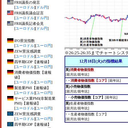
FRB議長の発言
[
ユーロドル
][
ドル円
]
FRB議長議会証言
[
ユーロドル
][
ドル円
]
FRB議長記者会見
[
ユーロドル
][
ドル円
]
IFO景況指数
[
ユーロドル
][
ユーロ円
]
ZEW景況感調査
※26:25-26:35までチャー
[
ユーロドル
][
ユーロ円
]
12月18日(火)の指標結果
四半期GDP【速報値】
[
ユーロドル
][
ユーロ円
]
英)
消費者物価指数
消費者物価指数【速報
[前月比/前年比]
値】
↑・
消費者物価指数【コア】
[前年比]
[
ユーロドル
][
ユーロ円
]
英)小売物価指数
製造業PMI【速報値】
[前月比/前年比]
[
ユーロドル
][
ユーロ円
]
↑・小売物価指数【コア】
[前年比]
サービス業PMI(非製造業
PMI)【速報値】
英)
生産者物価指数
[
ユーロドル
][
ユーロ円
]
[前月比/前年比]
ZEW景況感調査
↑・
生産者物価指数【コア】
[
ユーロドル
][
ユーロ円
]
[前月比/前年比]
四半期GDP【速報値】