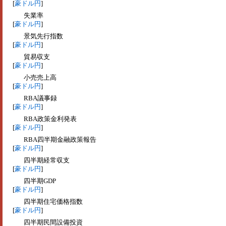
[
豪ドル円
]
失業率
[
豪ドル円
]
景気先行指数
[
豪ドル円
]
貿易収支
[
豪ドル円
]
小売売上高
[
豪ドル円
]
RBA議事録
[
豪ドル円
]
RBA政策金利発表
[
豪ドル円
]
RBA四半期金融政策報告
[
豪ドル円
]
四半期経常収支
[
豪ドル円
]
四半期GDP
[
豪ドル円
]
四半期住宅価格指数
[
豪ドル円
]
四半期民間設備投資