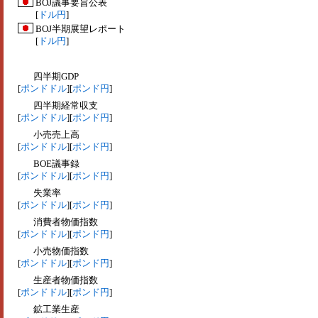
BOJ議事要旨公表
[
ドル円
]
BOJ半期展望レポート
[
ドル円
]
四半期GDP
[
ポンドドル
][
ポンド円
]
四半期経常収支
[
ポンドドル
][
ポンド円
]
小売売上高
[
ポンドドル
][
ポンド円
]
BOE議事録
[
ポンドドル
][
ポンド円
]
失業率
[
ポンドドル
][
ポンド円
]
消費者物価指数
[
ポンドドル
][
ポンド円
]
小売物価指数
[
ポンドドル
][
ポンド円
]
生産者物価指数
[
ポンドドル
][
ポンド円
]
鉱工業生産