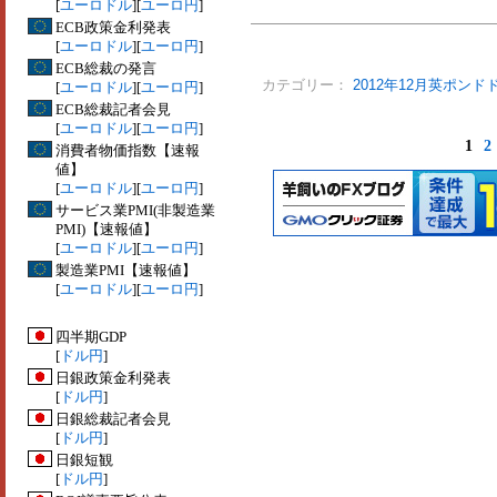
[
ユーロドル
][
ユーロ円
]
ECB政策金利発表
[
ユーロドル
][
ユーロ円
]
ECB総裁の発言
カテゴリー：
2012年12月英ポンド
[
ユーロドル
][
ユーロ円
]
ECB総裁記者会見
[
ユーロドル
][
ユーロ円
]
1
2
消費者物価指数【速報
値】
[
ユーロドル
][
ユーロ円
]
サービス業PMI(非製造業
PMI)【速報値】
[
ユーロドル
][
ユーロ円
]
製造業PMI【速報値】
[
ユーロドル
][
ユーロ円
]
四半期GDP
[
ドル円
]
日銀政策金利発表
[
ドル円
]
日銀総裁記者会見
[
ドル円
]
日銀短観
[
ドル円
]