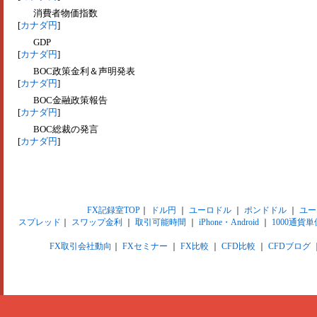
消費者物価指数
[
カナダ円
]
GDP
[
カナダ円
]
BOC政策金利＆声明発表
[
カナダ円
]
BOC金融政策報告
[
カナダ円
]
BOC総裁の発言
[
カナダ円
]
FX記録室TOP
｜
ドル円
｜
ユーロドル
｜
ポンドドル
｜
ユー
スプレッド
｜
スワップ金利
｜
取引可能時間
｜
iPhone・Android
｜
1000通貨単
FX取引会社動向
｜
FXセミナー
｜
FX比較
｜
CFD比較
｜
CFDブログ