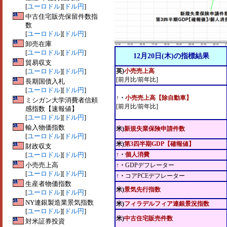
[
ユーロドル
][
ドル円
]
中古住宅販売保留件数指
数
[
ユーロドル
][
ドル円
]
卸売在庫
[
ユーロドル
][
ドル円
]
12月20日(木)の指標結果
貿易収支
[
ユーロドル
][
ドル円
]
英)
小売売上高
[前月比/前年比]
長期国債入札
[
ユーロドル
][
ドル円
]
↑・
小売売上高【除自動車】
ミシガン大学消費者信頼
[前月比/前年比]
感指数【速報値】
[
ユーロドル
][
ドル円
]
輸入物価指数
米)
新規失業保険申請件数
[
ユーロドル
][
ドル円
]
米)
第3四半期GDP【確報値】
財政収支
[
ユーロドル
][
ドル円
]
↑・
個人消費
小売売上高
↑・
GDPデフレーター
[
ユーロドル
][
ドル円
]
↑・
コアPCEデフレーター
生産者物価指数
米)
景気先行指数
[
ユーロドル
][
ドル円
]
NY連銀製造業景気指数
米)
フィラデルフィア連銀景況指数
[
ユーロドル
][
ドル円
]
米)
中古住宅販売件数
対米証券投資