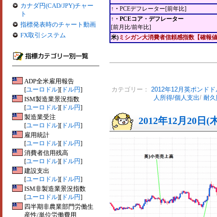
カナダ円(CAD/JPY)チャー
↑・
PCEデフレーター[前年比]
ト
↑・PCEコア・デフレーター
指標発表時のチャート動画
[前月比/前年比]
FX取引システム
米)
ミシガン大消費者信頼感指数【確報
ADP全米雇用報告
[
ユーロドル
][
ドル円
]
カテゴリー：
2012年12月英ポンドド
人所得/個人支出
/
耐久
ISM製造業景況指数
[
ユーロドル
][
ドル円
]
製造業受注
2012年12月20日(
[
ユーロドル
][
ドル円
]
雇用統計
[
ユーロドル
][
ドル円
]
消費者信用残高
[
ユーロドル
][
ドル円
]
建設支出
[
ユーロドル
][
ドル円
]
ISM非製造業景況指数
[
ユーロドル
][
ドル円
]
四半期非農業部門労働生
産性/単位労働費用