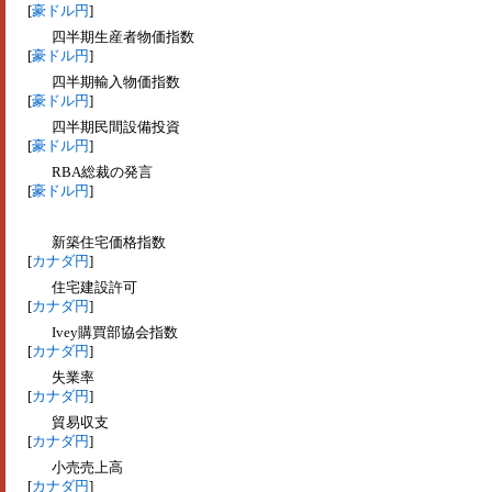
[
豪ドル円
]
四半期生産者物価指数
[
豪ドル円
]
四半期輸入物価指数
[
豪ドル円
]
四半期民間設備投資
[
豪ドル円
]
RBA総裁の発言
[
豪ドル円
]
新築住宅価格指数
[
カナダ円
]
住宅建設許可
[
カナダ円
]
Ivey購買部協会指数
[
カナダ円
]
失業率
[
カナダ円
]
貿易収支
[
カナダ円
]
小売売上高
[
カナダ円
]