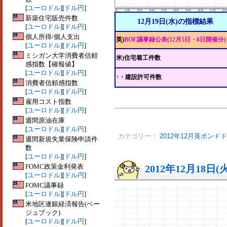
[
ユーロドル
][
ドル円
]
新築住宅販売件数
12月19日(水)の指標結果
[
ユーロドル
][
ドル円
]
個人所得/個人支出
英)
BOE議事録公表(12月5日・6日開催分)
[
ユーロドル
][
ドル円
]
ミシガン大学消費者信頼
米)住宅着工件数
感指数【確報値】
[
ユーロドル
][
ドル円
]
↑・建設許可件数
消費者信頼感指数
[
ユーロドル
][
ドル円
]
雇用コスト指数
[
ユーロドル
][
ドル円
]
週間原油在庫
[
ユーロドル
][
ドル円
]
カテゴリー：
2012年12月英ポンド
週間新規失業保険申請件
数
[
ユーロドル
][
ドル円
]
FOMC政策金利発表
2012年12月18日(
[
ユーロドル
][
ドル円
]
FOMC議事録
[
ユーロドル
][
ドル円
]
米地区連銀経済報告(ベー
ジュブック)
[
ユーロドル
][
ドル円
]