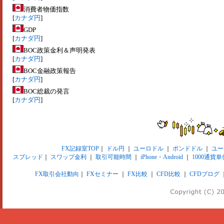
消費者物価指数
[
カナダ円
]
GDP
[
カナダ円
]
BOC政策金利＆声明発表
[
カナダ円
]
BOC金融政策報告
[
カナダ円
]
BOC総裁の発言
[
カナダ円
]
FX記録室TOP
｜
ドル円
｜
ユーロドル
｜
ポンドドル
｜
ユー
スプレッド
｜
スワップ金利
｜
取引可能時間
｜
iPhone・Android
｜
1000通貨単
FX取引会社動向
｜
FXセミナー
｜
FX比較
｜
CFD比較
｜
CFDブログ