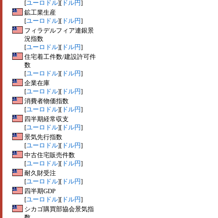
[
ユーロドル
][
ドル円
]
鉱工業生産
[
ユーロドル
][
ドル円
]
フィラデルフィア連銀景
況指数
[
ユーロドル
][
ドル円
]
住宅着工件数/建設許可件
数
[
ユーロドル
][
ドル円
]
企業在庫
[
ユーロドル
][
ドル円
]
消費者物価指数
[
ユーロドル
][
ドル円
]
四半期経常収支
[
ユーロドル
][
ドル円
]
景気先行指数
[
ユーロドル
][
ドル円
]
中古住宅販売件数
[
ユーロドル
][
ドル円
]
耐久財受注
[
ユーロドル
][
ドル円
]
四半期GDP
[
ユーロドル
][
ドル円
]
シカゴ購買部協会景気指
数