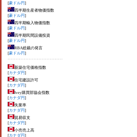
[
豪ドル円
]
四半期生産者物価指数
[
豪ドル円
]
四半期輸入物価指数
[
豪ドル円
]
四半期民間設備投資
[
豪ドル円
]
RBA総裁の発言
[
豪ドル円
]
新築住宅価格指数
[
カナダ円
]
住宅建設許可
[
カナダ円
]
Ivey購買部協会指数
[
カナダ円
]
失業率
[
カナダ円
]
貿易収支
[
カナダ円
]
小売売上高
[
カナダ円
]