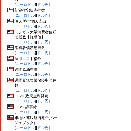
[
ユーロドル
][
ドル円
]
新築住宅販売件数
[
ユーロドル
][
ドル円
]
個人所得/個人支出
[
ユーロドル
][
ドル円
]
ミシガン大学消費者信頼
感指数【確報値】
[
ユーロドル
][
ドル円
]
消費者信頼感指数
[
ユーロドル
][
ドル円
]
雇用コスト指数
[
ユーロドル
][
ドル円
]
週間原油在庫
[
ユーロドル
][
ドル円
]
週間新規失業保険申請件
数
[
ユーロドル
][
ドル円
]
FOMC政策金利発表
[
ユーロドル
][
ドル円
]
FOMC議事録
[
ユーロドル
][
ドル円
]
米地区連銀経済報告(ベー
ジュブック)
[
ユーロドル
][
ドル円
]