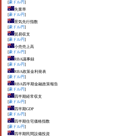
[
豪ドル円
]
失業率
[
豪ドル円
]
景気先行指数
[
豪ドル円
]
貿易収支
[
豪ドル円
]
小売売上高
[
豪ドル円
]
RBA議事録
[
豪ドル円
]
RBA政策金利発表
[
豪ドル円
]
RBA四半期金融政策報告
[
豪ドル円
]
四半期経常収支
[
豪ドル円
]
四半期GDP
[
豪ドル円
]
四半期住宅価格指数
[
豪ドル円
]
四半期民間設備投資