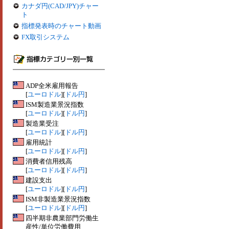
カナダ円(CAD/JPY)チャー
ト
指標発表時のチャート動画
FX取引システム
ADP全米雇用報告
[
ユーロドル
][
ドル円
]
ISM製造業景況指数
[
ユーロドル
][
ドル円
]
製造業受注
[
ユーロドル
][
ドル円
]
雇用統計
[
ユーロドル
][
ドル円
]
消費者信用残高
[
ユーロドル
][
ドル円
]
建設支出
[
ユーロドル
][
ドル円
]
ISM非製造業景況指数
[
ユーロドル
][
ドル円
]
四半期非農業部門労働生
産性/単位労働費用