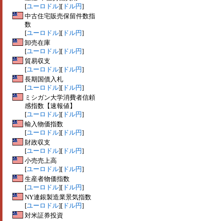
[
ユーロドル
][
ドル円
]
中古住宅販売保留件数指
数
[
ユーロドル
][
ドル円
]
卸売在庫
[
ユーロドル
][
ドル円
]
貿易収支
[
ユーロドル
][
ドル円
]
長期国債入札
[
ユーロドル
][
ドル円
]
ミシガン大学消費者信頼
感指数【速報値】
[
ユーロドル
][
ドル円
]
輸入物価指数
[
ユーロドル
][
ドル円
]
財政収支
[
ユーロドル
][
ドル円
]
小売売上高
[
ユーロドル
][
ドル円
]
生産者物価指数
[
ユーロドル
][
ドル円
]
NY連銀製造業景気指数
[
ユーロドル
][
ドル円
]
対米証券投資