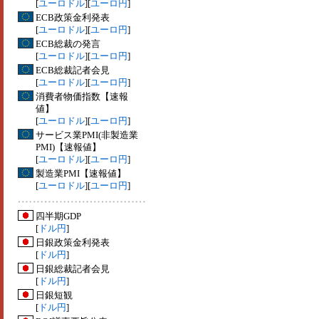
[
ユーロドル
][
ユーロ円
]
ECB政策金利発表
[
ユーロドル
][
ユーロ円
]
ECB総裁の発言
[
ユーロドル
][
ユーロ円
]
ECB総裁記者会見
[
ユーロドル
][
ユーロ円
]
消費者物価指数【速報
値】
[
ユーロドル
][
ユーロ円
]
サービス業PMI(非製造業
PMI)【速報値】
[
ユーロドル
][
ユーロ円
]
製造業PMI【速報値】
[
ユーロドル
][
ユーロ円
]
四半期GDP
[
ドル円
]
日銀政策金利発表
[
ドル円
]
日銀総裁記者会見
[
ドル円
]
日銀短観
[
ドル円
]