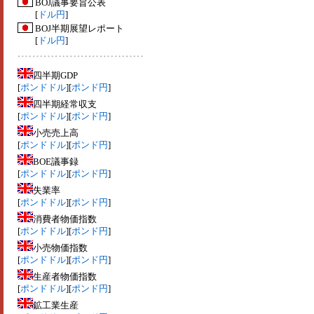
BOJ議事要旨公表
[
ドル円
]
BOJ半期展望レポート
[
ドル円
]
四半期GDP
[
ポンドドル
][
ポンド円
]
四半期経常収支
[
ポンドドル
][
ポンド円
]
小売売上高
[
ポンドドル
][
ポンド円
]
BOE議事録
[
ポンドドル
][
ポンド円
]
失業率
[
ポンドドル
][
ポンド円
]
消費者物価指数
[
ポンドドル
][
ポンド円
]
小売物価指数
[
ポンドドル
][
ポンド円
]
生産者物価指数
[
ポンドドル
][
ポンド円
]
鉱工業生産