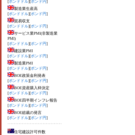
[
ポンドドル
][
ポンド円
]
製造業生産高
[
ポンドドル
][
ポンド円
]
貿易収支
[
ポンドドル
][
ポンド円
]
サービス業PMI(非製造業
PMI)
[
ポンドドル
][
ポンド円
]
建設業PMI
[
ポンドドル
][
ポンド円
]
製造業PMI
[
ポンドドル
][
ポンド円
]
BOE政策金利発表
[
ポンドドル
][
ポンド円
]
BOE資産購入枠決定
[
ポンドドル
][
ポンド円
]
BOE四半期インフレ報告
[
ポンドドル
][
ポンド円
]
BOE総裁の発言
[
ポンドドル
][
ポンド円
]
住宅建設許可件数