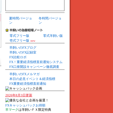
夏時間バージョ
冬時間バージョ
ン
ン
零式フリー版
零式羊飼い版
壱式フリー版
new
羊飼いのFXブログ
羊飼いのFX記録室
FX比較ロボ
FX！重要経済指標直前通知システム
FX口座開設キャンペーン徹底調査
羊飼いのFXメルマガ
本日の必見イベント＆経済指標
FX重要経済指標直前通知
2026年8月3日更新
FXキャッシュバックお得順
羊マーク
は羊飼いＦＸ限定特典