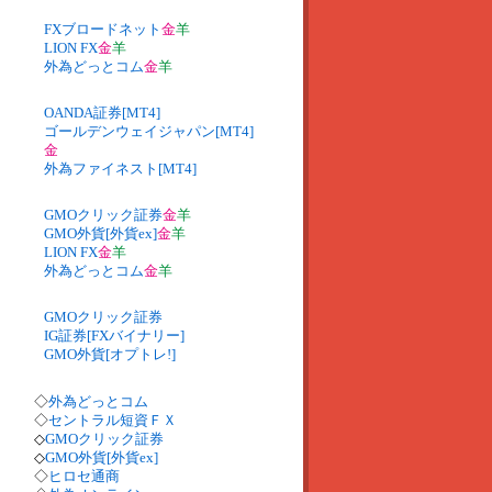
FXブロードネット
金
羊
LION FX
金
羊
外為どっとコム
金
羊
OANDA証券[MT4]
ゴールデンウェイジャパン[MT4]
金
外為ファイネスト[MT4]
GMOクリック証券
金
羊
GMO外貨[外貨ex]
金
羊
LION FX
金
羊
外為どっとコム
金
羊
GMOクリック証券
IG証券[FXバイナリー]
GMO外貨[オプトレ!]
◇
外為どっとコム
◇
セントラル短資ＦＸ
◇
GMOクリック証券
◇
GMO外貨[外貨ex]
◇
ヒロセ通商