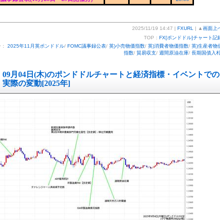
2025/11/19 14:47 |
FXURL
| ▲
画面上
TOP：
FX[ポンドドル]チャート記
ー：
2025年11月英ポンドドル
/
FOMC議事録公表
/
英)小売物価指数
/
英)消費者物価指数
/
英)生産者物
指数
/
貿易収支
/
週間原油在庫
/
長期国債入
09月04日(木)のポンドドルチャートと経済指標・イベントでの
実際の変動[2025年]