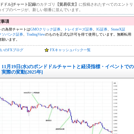
ンドドル]チャート記録
のカテゴリ
【貿易収支】
に投稿されたすべてのエントリ
カイブのページが、新しい順番に並んでいます。
トの為替チャートは
GMOクリック証券
、
トレイダーズ証券
、
IG証券
、
StoneX証
クソバンク証券
、
TradingView
のものを正式な許可を得て使用しています。無断転用
慮願います。
飼いのFXブログ
FXキャッシュバック一覧
11月19日(水)のポンドドルチャートと経済指標・イベントでの
実際の変動[2025年]