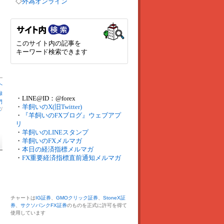
◇
外為オンライン
このサイト内の記事を
キーワード検索できます
へ
録
・LINE@ID：@forex
門
・
羊飼いのX(旧Twitter)
数
/
・
『羊飼いのFXブログ』ウェブアプ
リ
・
羊飼いのLINEスタンプ
・
羊飼いのFXメルマガ
・
本日の経済指標メルマガ
・
FX重要経済指標直前通知メルマガ
チャートは
IG証券
、
GMOクリック証券
、
StoneX証
券
、
サクソバンクFX証券
のものを正式に許可を得て
使用しています