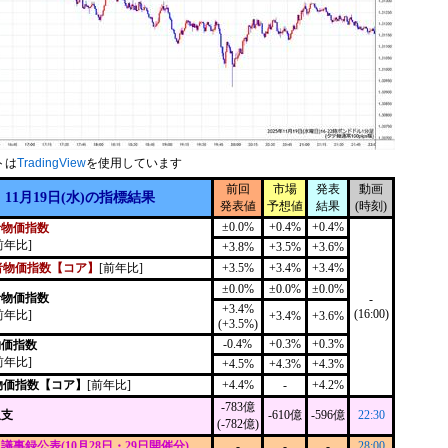
トは
TradingView
を使用しています
前回
市場
発表
動画
11月19日(水)の指標結果
発表値
予想値
結果
(時刻)
±0.0%
+0.4%
+0.4%
者物価指数
前年比]
+3.8%
+3.5%
+3.6%
者物価指数【コア】
[前年比]
+3.5%
+3.4%
+3.4%
±0.0%
±0.0%
±0.0%
者物価指数
-
+3.4%
(16:00)
前年比]
+3.4%
+3.6%
(+3.5%)
-0.4%
+0.3%
+0.3%
物価指数
前年比]
+4.5%
+4.3%
+4.3%
物価指数【コア】
[前年比]
+4.4%
-
+4.2%
-783億
収支
-610億
-596億
22:30
(-782億)
C議事録公表(10月28日・29日開催分)
-
-
-
28:00