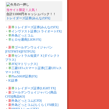
当サイト限定！人気！
合計11000円キャッシュバック！！
トレイダーズ証券[みんなのFX]
・
新
羊
トレイダーズ証券[みんなのFX]
・
羊
インヴァスト証券[トライオートFX]
・
羊
外為どっとコム
・
羊
ヒロセ通商[LION FX]
・
新
羊
ゴールデンウェイジャパン
[FXTFMT4][FXTFGX]
・
新
羊
セントラル短資ＦＸ[ダイレクト
プラス]
・
羊
JFX[マトリックス]
・
羊
三菱UFJ eスマート証券[三菱UFJ eス
マートFX]
・
羊
Plus500JP証券[FX]
・
IG証券
・
新
羊
トレイダーズ証券[LIGHT FX]
・
新
ゴールデンウェイジャパン[商品
CFD][商品KO]
・
新
外為どっとコム[CFD]
・
新
外為どっとコム[らくらくFX積立]
・
新
SBIFXトレード[FX]