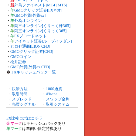
・
新
外為ファイネスト[MT4][MT5]
・
羊
GMOクリック証券[FXネオ]
・
羊
GMO外貨[外貨ex]
・
羊
外為オンライン
・
羊
岡三オンライン[くりっく株365]
・
羊
岡三オンライン[くりっく365]
・
羊
FXブロードネット
・
羊
アイネット証券[ループイフダン]
・
ヒロセ通商[LION CFD]
・
GMOクリック証券[CFD]
・
GMOコイン
・
松井証券
・
GMO外貨[外貨ex CFD]
FXキャッシュバック一覧
・
決済方法
・
1000通貨
・
取引時間
・
iPhone
・
スプレッド
・
スワップ金利
・
売買シグナル
・
取引システム
FX比較ロボはコチラ
金マーク
はキャッシュバックあり
羊マーク
は羊飼い限定特典あり