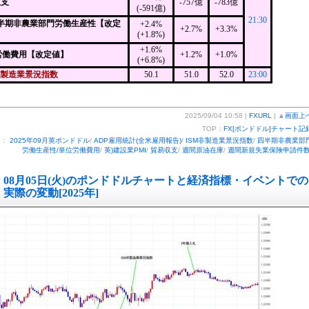
収支
-757億
-783億
(-591億)
21:30
四半期非農業部門労働生産性【改定
+2.4%
+2.7%
+3.3%
(+1.8%)
+1.6%
労働費用【改定値】
+1.2%
+1.0%
(+6.8%)
非製造業景況指数
50.1
51.0
52.0
23:00
2025/09/04 10:58 |
FXURL
| ▲
画面上
TOP：
FX[ポンドドル]チャート記
ー：
2025年09月英ポンドドル
/
ADP雇用統計(全米雇用報告)
/
ISM非製造業景況指数
/
四半期非農業部
労働生産性/単位労働費用
/
英)建設業PMI
/
貿易収支
/
週間原油在庫
/
週間新規失業保険申請件
08月05日(火)のポンドドルチャートと経済指標・イベントでの
実際の変動[2025年]