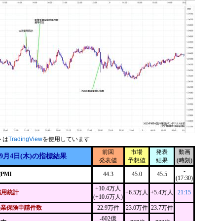
トは
TradingView
を使用しています
前回
市場
発表
動画
9月4日(木)の指標結果
発表値
予想値
結果
(時刻)
-
PMI
44.3
45.0
45.5
(17:30)
+10.4万人
雇用統計
+6.5万人
+5.4万人
21:15
(+10.6万人)
失業保険申請件数
22.9万件
23.0万件
23.7万件
-602億