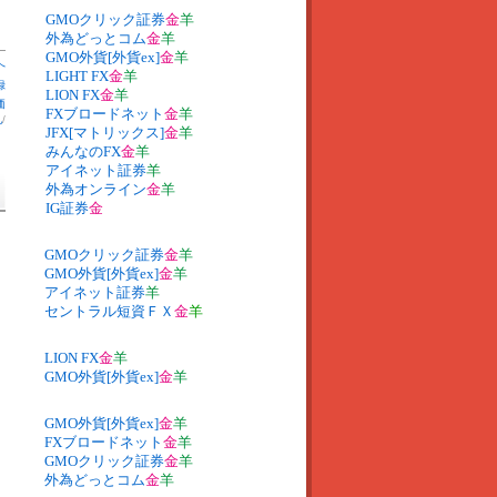
GMOクリック証券
金
羊
外為どっとコム
金
羊
GMO外貨[外貨ex]
金
羊
へ
LIGHT FX
金
羊
録
LION FX
金
羊
価
FXブロードネット
金
羊
札
/
JFX[マトリックス]
金
羊
みんなのFX
金
羊
アイネット証券
羊
外為オンライン
金
羊
IG証券
金
GMOクリック証券
金
羊
GMO外貨[外貨ex]
金
羊
アイネット証券
羊
セントラル短資ＦＸ
金
羊
LION FX
金
羊
GMO外貨[外貨ex]
金
羊
GMO外貨[外貨ex]
金
羊
FXブロードネット
金
羊
GMOクリック証券
金
羊
外為どっとコム
金
羊