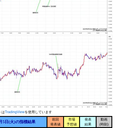
トは
TradingView
を使用しています
前回
市場
発表
動画
月5日(火)の指標結果
発表値
予想値
結果
(時刻)