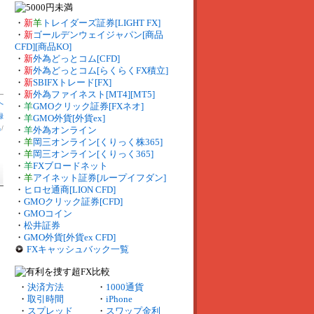
・
新
羊
トレイダーズ証券[LIGHT FX]
・
新
ゴールデンウェイジャパン[商品
CFD][商品KO]
・
新
外為どっとコム[CFD]
・
新
外為どっとコム[らくらくFX積立]
・
新
SBIFXトレード[FX]
・
新
外為ファイネスト[MT4][MT5]
へ
・
羊
GMOクリック証券[FXネオ]
録
・
羊
GMO外貨[外貨ex]
出
/
・
羊
外為オンライン
・
羊
岡三オンライン[くりっく株365]
・
羊
岡三オンライン[くりっく365]
・
羊
FXブロードネット
・
羊
アイネット証券[ループイフダン]
・
ヒロセ通商[LION CFD]
・
GMOクリック証券[CFD]
・
GMOコイン
・
松井証券
・
GMO外貨[外貨ex CFD]
FXキャッシュバック一覧
・
決済方法
・
1000通貨
・
取引時間
・
iPhone
・
スプレッド
・
スワップ金利