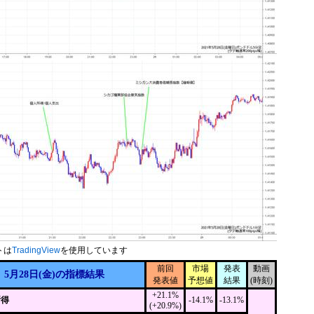
トは
TradingView
を使用しています
前回
市場
発表
動画
5月28日(金)の指標結果
発表値
予想値
結果
(時刻)
+21.1%
所得
-14.1%
-13.1%
(+20.9%)