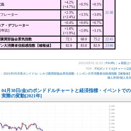
+4.2%
支出
+0.5%
+0.5%
(+4.7%)
+2.3%
21:30
デフレーター
+3.5%
+3.6%
(+2.4%)
+0.4%
+0.6%
+0.7%
Eコア・デフレーター
+1.8%
前年比]
+2.9%
+3.1%
(+1.9%)
ゴ購買部協会景気指数
72.1
68.0
75.2
22:45
ガン大消費者信頼感指数【確報値】
82.8
83.0
82.9
23:00
2021/05/31 11:22 |
FXURL
| ▲
画面上
TOP：
FX[ポンドドル]チャート記
ー：
2021年05月英ポンドドル
/
シカゴ購買部協会景気指数
/
ミシガン大学消費者信頼感指数【確報値
個人所得/個人支
04月30日(金)のポンドドルチャートと経済指標・イベントでの
実際の変動[2021年]