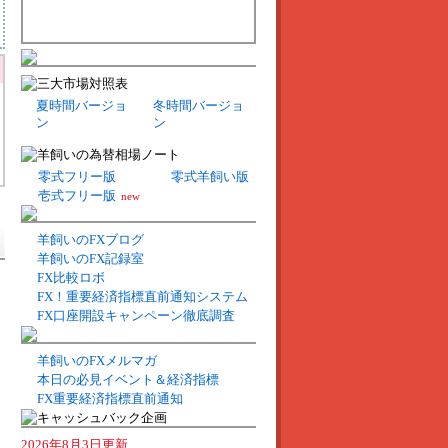
夏時間バージョ
冬時間バージョ
ン
ン
零式フリー版
零式羊飼い版
壱式フリー版
new
羊飼いのFXブログ
羊飼いのFX記録室
FX比較ロボ
FX！重要経済指標直前通知システム
FX口座開設キャンペーン徹底調査
羊飼いのFXメルマガ
本日の必見イベント＆経済指標
FX重要経済指標直前通知
2026年8月3日更新