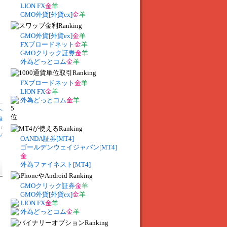
LION FX
金
羊
GMO外貨[外貨ex]
金
羊
GMO外貨[外貨ex]
金
羊
FXブロードネット
金
羊
GMOクリック証券
金
羊
外為どっとコム
金
羊
FXブロードネット
金
羊
LION FX
金
羊
外為どっとコム
金
羊
へ
録
】
/
出
/
OANDA証券[MT4]
ゴールデンウェイジャパン[MT4]
金
外為ファイネスト[MT4]
GMOクリック証券
金
羊
GMO外貨[外貨ex]
金
羊
LION FX
金
羊
外為どっとコム
金
羊