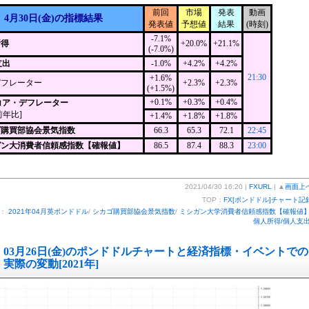
前回
市場
発表
動画
4月30日(金)の指標結果
発表値
予想値
結果
(時刻)
-7.1%
所得
+20.0%
+21.1%
(-7.0%)
支出
-1.0%
+4.2%
+4.2%
21:30
+1.6%
デフレーター
+2.3%
+2.3%
(+1.5%)
+0.1%
+0.3%
+0.4%
Eコア・デフレーター
前年比]
+1.4%
+1.8%
+1.8%
ゴ購買部協会景気指数
66.3
65.3
72.1
22:45
ガン大消費者信頼感指数【確報値】
86.5
87.4
88.3
23:00
2021/04/30 16:20 |
FXURL
| ▲
画面上
TOP：
FX[ポンドドル]チャート記
ー：
2021年04月英ポンドドル
/
シカゴ購買部協会景気指数
/
ミシガン大学消費者信頼感指数【確報値
個人所得/個人支
03月26日(金)のポンドドルチャートと経済指標・イベントでの
実際の変動[2021年]