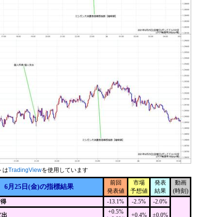
トは
TradingView
を使用しています
前回
市場
発表
動画
6月25日(金)の指標結果
発表値
予想値
結果
(時刻)
所得
-13.1%
-2.5%
-2.0%
+0.5%
支出
+0.4%
±0.0%