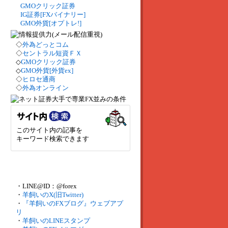
GMOクリック証券
IG証券[FXバイナリー]
GMO外貨[オプトレ!]
◇
外為どっとコム
◇
セントラル短資ＦＸ
◇
GMOクリック証券
◇
GMO外貨[外貨ex]
◇
ヒロセ通商
◇
外為オンライン
このサイト内の記事を
キーワード検索できます
・LINE@ID：@forex
・
羊飼いのX(旧Twitter)
・
『羊飼いのFXブログ』ウェブアプ
リ
・
羊飼いのLINEスタンプ