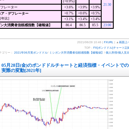
(+0.9%)
21:30
デフレーター
+3.6%
+3.9%
+3.9%
+0.7%
+0.6%
+0.5%
Eコア・デフレーター
前年比]
+3.1%
+3.4%
+3.4%
ガン大消費者信頼感指数【確報値】
86.4
86.5
85.5
23:00
2021/06/28 10:46 |
FXURL
| ▲
画面上
TOP：
FX[ポンドドル]チャート記
テゴリー：
2021年06月英ポンドドル
/
ミシガン大学消費者信頼感指数【確報値】
/
個人所得/個人支
05月28日(金)のポンドドルチャートと経済指標・イベントでの
実際の変動[2021年]