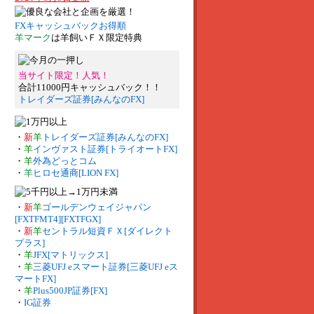
FXキャッシュバックお得順
羊マーク
は羊飼いＦＸ限定特典
当サイト限定！人気！
合計11000円キャッシュバック！！
トレイダーズ証券[みんなのFX]
・
新
羊
トレイダーズ証券[みんなのFX]
・
羊
インヴァスト証券[トライオートFX]
・
羊
外為どっとコム
・
羊
ヒロセ通商[LION FX]
・
新
羊
ゴールデンウェイジャパン
[FXTFMT4][FXTFGX]
・
新
羊
セントラル短資ＦＸ[ダイレクト
プラス]
・
羊
JFX[マトリックス]
・
羊
三菱UFJ eスマート証券[三菱UFJ eス
マートFX]
・
羊
Plus500JP証券[FX]
・
IG証券