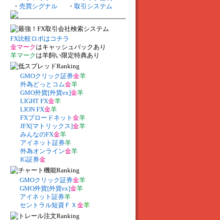
・
売買シグナル
・
取引システム
FX比較ロボはコチラ
金マーク
はキャッシュバックあり
羊マーク
は羊飼い限定特典あり
GMOクリック証券
金
羊
外為どっとコム
金
羊
GMO外貨[外貨ex]
金
羊
LIGHT FX
金
羊
LION FX
金
羊
FXブロードネット
金
羊
JFX[マトリックス]
金
羊
みんなのFX
金
羊
アイネット証券
羊
外為オンライン
金
羊
IG証券
金
GMOクリック証券
金
羊
GMO外貨[外貨ex]
金
羊
アイネット証券
羊
セントラル短資ＦＸ
金
羊