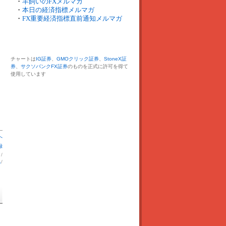
・
羊飼いのFXメルマガ
・
本日の経済指標メルマガ
・
FX重要経済指標直前通知メルマガ
チャートは
IG証券
、
GMOクリック証券
、
StoneX証
券
、
サクソバンクFX証券
のものを正式に許可を得て
使用しています
へ
録
】
/
出
/