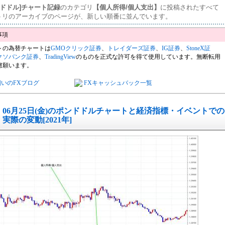
ンドドル]チャート記録
のカテゴリ
【個人所得/個人支出】
に投稿されたすべて
トリのアーカイブのページが、新しい順番に並んでいます。
トの為替チャートは
GMOクリック証券
、
トレイダーズ証券
、
IG証券
、
StoneX証
クソバンク証券
、
TradingView
のものを正式な許可を得て使用しています。無断転用
慮願います。
飼いのFXブログ
FXキャッシュバック一覧
06月25日(金)のポンドドルチャートと経済指標・イベントでの
実際の変動[2021年]