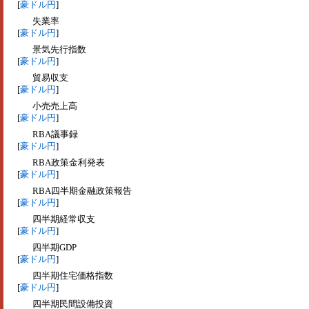
[
豪ドル円
]
失業率
[
豪ドル円
]
景気先行指数
[
豪ドル円
]
貿易収支
[
豪ドル円
]
小売売上高
[
豪ドル円
]
RBA議事録
[
豪ドル円
]
RBA政策金利発表
[
豪ドル円
]
RBA四半期金融政策報告
[
豪ドル円
]
四半期経常収支
[
豪ドル円
]
四半期GDP
[
豪ドル円
]
四半期住宅価格指数
[
豪ドル円
]
四半期民間設備投資