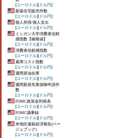
[
ユーロドル
][
ドル円
]
新築住宅販売件数
[
ユーロドル
][
ドル円
]
個人所得/個人支出
[
ユーロドル
][
ドル円
]
ミシガン大学消費者信頼
感指数【確報値】
[
ユーロドル
][
ドル円
]
消費者信頼感指数
[
ユーロドル
][
ドル円
]
雇用コスト指数
[
ユーロドル
][
ドル円
]
週間原油在庫
[
ユーロドル
][
ドル円
]
週間新規失業保険申請件
数
[
ユーロドル
][
ドル円
]
FOMC政策金利発表
[
ユーロドル
][
ドル円
]
FOMC議事録
[
ユーロドル
][
ドル円
]
米地区連銀経済報告(ベー
ジュブック)
[
ユーロドル
][
ドル円
]