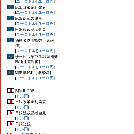
[
ユーロドル
][
ユーロ円
]
ECB政策金利発表
[
ユーロドル
][
ユーロ円
]
ECB総裁の発言
[
ユーロドル
][
ユーロ円
]
ECB総裁記者会見
[
ユーロドル
][
ユーロ円
]
消費者物価指数【速報
値】
[
ユーロドル
][
ユーロ円
]
サービス業PMI(非製造業
PMI)【速報値】
[
ユーロドル
][
ユーロ円
]
製造業PMI【速報値】
[
ユーロドル
][
ユーロ円
]
四半期GDP
[
ドル円
]
日銀政策金利発表
[
ドル円
]
日銀総裁記者会見
[
ドル円
]
日銀短観
[
ドル円
]