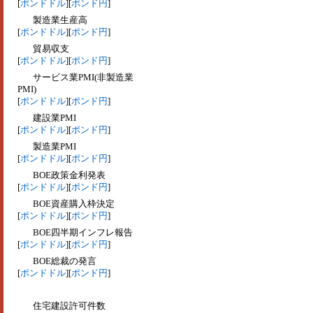
[
ポンドドル
][
ポンド円
]
製造業生産高
[
ポンドドル
][
ポンド円
]
貿易収支
[
ポンドドル
][
ポンド円
]
サービス業PMI(非製造業
PMI)
[
ポンドドル
][
ポンド円
]
建設業PMI
[
ポンドドル
][
ポンド円
]
製造業PMI
[
ポンドドル
][
ポンド円
]
BOE政策金利発表
[
ポンドドル
][
ポンド円
]
BOE資産購入枠決定
[
ポンドドル
][
ポンド円
]
BOE四半期インフレ報告
[
ポンドドル
][
ポンド円
]
BOE総裁の発言
[
ポンドドル
][
ポンド円
]
住宅建設許可件数