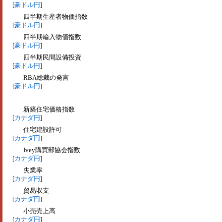
[
豪ドル円
]
四半期生産者物価指数
[
豪ドル円
]
四半期輸入物価指数
[
豪ドル円
]
四半期民間設備投資
[
豪ドル円
]
RBA総裁の発言
[
豪ドル円
]
新築住宅価格指数
[
カナダ円
]
住宅建設許可
[
カナダ円
]
Ivey購買部協会指数
[
カナダ円
]
失業率
[
カナダ円
]
貿易収支
[
カナダ円
]
小売売上高
[
カナダ円
]