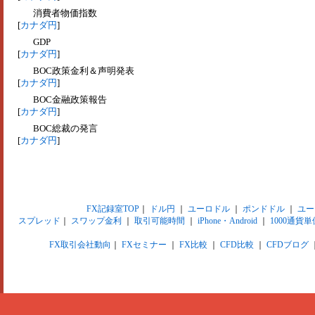
消費者物価指数
[
カナダ円
]
GDP
[
カナダ円
]
BOC政策金利＆声明発表
[
カナダ円
]
BOC金融政策報告
[
カナダ円
]
BOC総裁の発言
[
カナダ円
]
FX記録室TOP
｜
ドル円
｜
ユーロドル
｜
ポンドドル
｜
ユー
スプレッド
｜
スワップ金利
｜
取引可能時間
｜
iPhone・Android
｜
1000通貨単
FX取引会社動向
｜
FXセミナー
｜
FX比較
｜
CFD比較
｜
CFDブログ