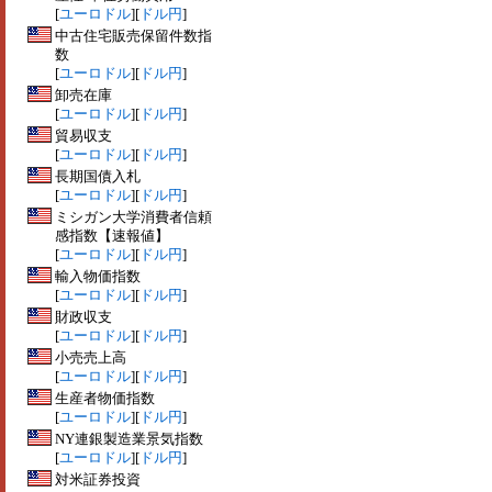
[
ユーロドル
][
ドル円
]
中古住宅販売保留件数指
数
[
ユーロドル
][
ドル円
]
卸売在庫
[
ユーロドル
][
ドル円
]
貿易収支
[
ユーロドル
][
ドル円
]
長期国債入札
[
ユーロドル
][
ドル円
]
ミシガン大学消費者信頼
感指数【速報値】
[
ユーロドル
][
ドル円
]
輸入物価指数
[
ユーロドル
][
ドル円
]
財政収支
[
ユーロドル
][
ドル円
]
小売売上高
[
ユーロドル
][
ドル円
]
生産者物価指数
[
ユーロドル
][
ドル円
]
NY連銀製造業景気指数
[
ユーロドル
][
ドル円
]
対米証券投資