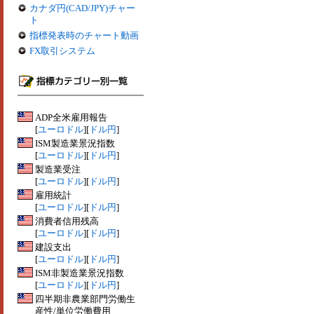
カナダ円(CAD/JPY)チャー
ト
指標発表時のチャート動画
FX取引システム
ADP全米雇用報告
[
ユーロドル
][
ドル円
]
ISM製造業景況指数
[
ユーロドル
][
ドル円
]
製造業受注
[
ユーロドル
][
ドル円
]
雇用統計
[
ユーロドル
][
ドル円
]
消費者信用残高
[
ユーロドル
][
ドル円
]
建設支出
[
ユーロドル
][
ドル円
]
ISM非製造業景況指数
[
ユーロドル
][
ドル円
]
四半期非農業部門労働生
産性/単位労働費用