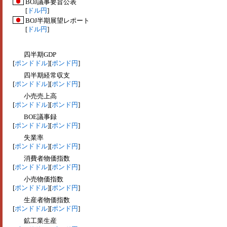
BOJ議事要旨公表
[
ドル円
]
BOJ半期展望レポート
[
ドル円
]
四半期GDP
[
ポンドドル
][
ポンド円
]
四半期経常収支
[
ポンドドル
][
ポンド円
]
小売売上高
[
ポンドドル
][
ポンド円
]
BOE議事録
[
ポンドドル
][
ポンド円
]
失業率
[
ポンドドル
][
ポンド円
]
消費者物価指数
[
ポンドドル
][
ポンド円
]
小売物価指数
[
ポンドドル
][
ポンド円
]
生産者物価指数
[
ポンドドル
][
ポンド円
]
鉱工業生産