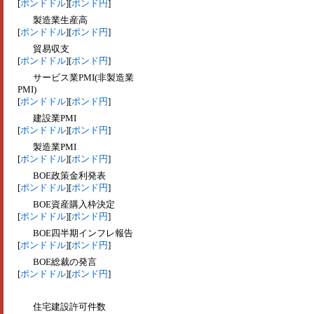
[
ポンドドル
][
ポンド円
]
製造業生産高
[
ポンドドル
][
ポンド円
]
貿易収支
[
ポンドドル
][
ポンド円
]
サービス業PMI(非製造業
PMI)
[
ポンドドル
][
ポンド円
]
建設業PMI
[
ポンドドル
][
ポンド円
]
製造業PMI
[
ポンドドル
][
ポンド円
]
BOE政策金利発表
[
ポンドドル
][
ポンド円
]
BOE資産購入枠決定
[
ポンドドル
][
ポンド円
]
BOE四半期インフレ報告
[
ポンドドル
][
ポンド円
]
BOE総裁の発言
[
ポンドドル
][
ポンド円
]
住宅建設許可件数