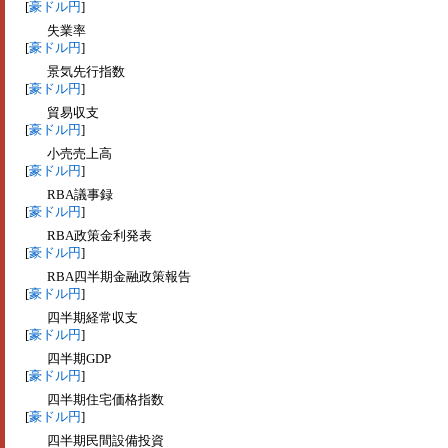
[
豪ドル円
]
失業率
[
豪ドル円
]
景気先行指数
[
豪ドル円
]
貿易収支
[
豪ドル円
]
小売売上高
[
豪ドル円
]
RBA議事録
[
豪ドル円
]
RBA政策金利発表
[
豪ドル円
]
RBA四半期金融政策報告
[
豪ドル円
]
四半期経常収支
[
豪ドル円
]
四半期GDP
[
豪ドル円
]
四半期住宅価格指数
[
豪ドル円
]
四半期民間設備投資