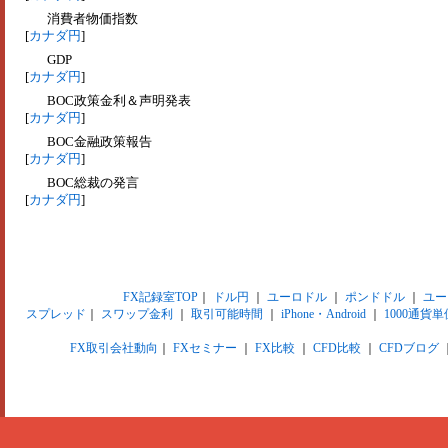
消費者物価指数
[
カナダ円
]
GDP
[
カナダ円
]
BOC政策金利＆声明発表
[
カナダ円
]
BOC金融政策報告
[
カナダ円
]
BOC総裁の発言
[
カナダ円
]
FX記録室TOP
｜
ドル円
｜
ユーロドル
｜
ポンドドル
｜
ユー
スプレッド
｜
スワップ金利
｜
取引可能時間
｜
iPhone・Android
｜
1000通貨単
FX取引会社動向
｜
FXセミナー
｜
FX比較
｜
CFD比較
｜
CFDブログ