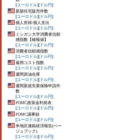
[
ユーロドル
][
ドル円
]
新築住宅販売件数
[
ユーロドル
][
ドル円
]
個人所得/個人支出
[
ユーロドル
][
ドル円
]
ミシガン大学消費者信頼
感指数【確報値】
[
ユーロドル
][
ドル円
]
消費者信頼感指数
[
ユーロドル
][
ドル円
]
雇用コスト指数
[
ユーロドル
][
ドル円
]
週間原油在庫
[
ユーロドル
][
ドル円
]
週間新規失業保険申請件
数
[
ユーロドル
][
ドル円
]
FOMC政策金利発表
[
ユーロドル
][
ドル円
]
FOMC議事録
[
ユーロドル
][
ドル円
]
米地区連銀経済報告(ベー
ジュブック)
[
ユーロドル
][
ドル円
]