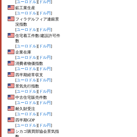
[
ユーロドル
][
ドル円
]
鉱工業生産
[
ユーロドル
][
ドル円
]
フィラデルフィア連銀景
況指数
[
ユーロドル
][
ドル円
]
住宅着工件数/建設許可件
数
[
ユーロドル
][
ドル円
]
企業在庫
[
ユーロドル
][
ドル円
]
消費者物価指数
[
ユーロドル
][
ドル円
]
四半期経常収支
[
ユーロドル
][
ドル円
]
景気先行指数
[
ユーロドル
][
ドル円
]
中古住宅販売件数
[
ユーロドル
][
ドル円
]
耐久財受注
[
ユーロドル
][
ドル円
]
四半期GDP
[
ユーロドル
][
ドル円
]
シカゴ購買部協会景気指
数