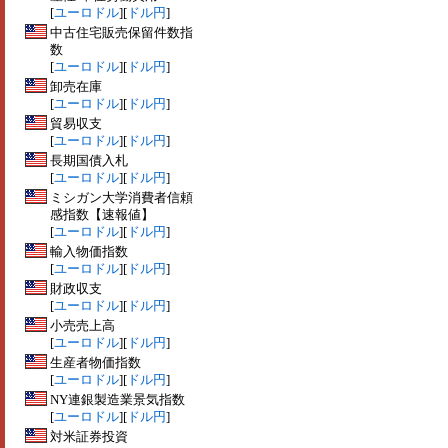
[
ユーロドル
][
ドル円
]
中古住宅販売保留件数指
数
[
ユーロドル
][
ドル円
]
卸売在庫
[
ユーロドル
][
ドル円
]
貿易収支
[
ユーロドル
][
ドル円
]
長期国債入札
[
ユーロドル
][
ドル円
]
ミシガン大学消費者信頼
感指数【速報値】
[
ユーロドル
][
ドル円
]
輸入物価指数
[
ユーロドル
][
ドル円
]
財政収支
[
ユーロドル
][
ドル円
]
小売売上高
[
ユーロドル
][
ドル円
]
生産者物価指数
[
ユーロドル
][
ドル円
]
NY連銀製造業景気指数
[
ユーロドル
][
ドル円
]
対米証券投資