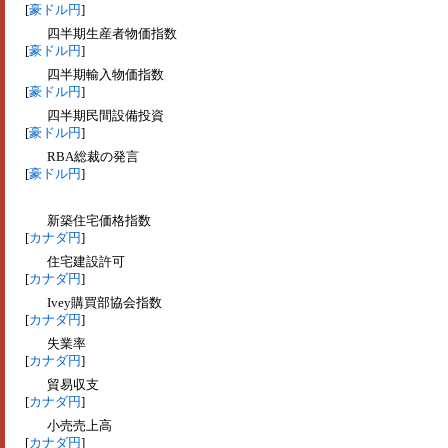
[
豪ドル円
]
四半期生産者物価指数
[
豪ドル円
]
四半期輸入物価指数
[
豪ドル円
]
四半期民間設備投資
[
豪ドル円
]
RBA総裁の発言
[
豪ドル円
]
新築住宅価格指数
[
カナダ円
]
住宅建設許可
[
カナダ円
]
Ivey購買部協会指数
[
カナダ円
]
失業率
[
カナダ円
]
貿易収支
[
カナダ円
]
小売売上高
[
カナダ円
]