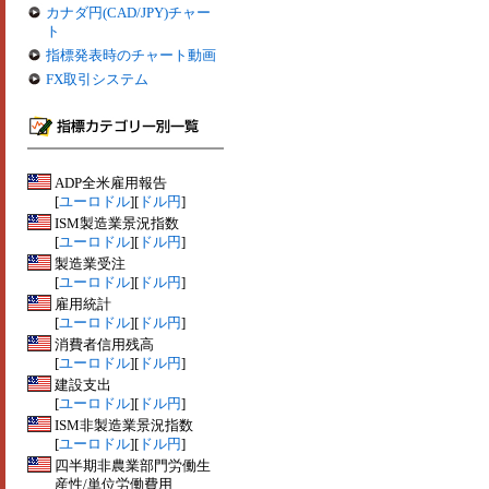
カナダ円(CAD/JPY)チャー
ト
指標発表時のチャート動画
FX取引システム
ADP全米雇用報告
[
ユーロドル
][
ドル円
]
ISM製造業景況指数
[
ユーロドル
][
ドル円
]
製造業受注
[
ユーロドル
][
ドル円
]
雇用統計
[
ユーロドル
][
ドル円
]
消費者信用残高
[
ユーロドル
][
ドル円
]
建設支出
[
ユーロドル
][
ドル円
]
ISM非製造業景況指数
[
ユーロドル
][
ドル円
]
四半期非農業部門労働生
産性/単位労働費用