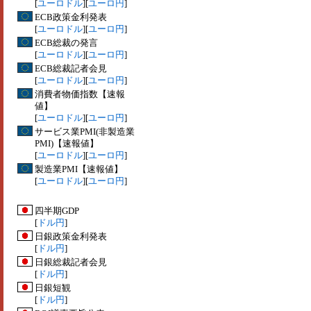
[
ユーロドル
][
ユーロ円
]
ECB政策金利発表
[
ユーロドル
][
ユーロ円
]
ECB総裁の発言
[
ユーロドル
][
ユーロ円
]
ECB総裁記者会見
[
ユーロドル
][
ユーロ円
]
消費者物価指数【速報
値】
[
ユーロドル
][
ユーロ円
]
サービス業PMI(非製造業
PMI)【速報値】
[
ユーロドル
][
ユーロ円
]
製造業PMI【速報値】
[
ユーロドル
][
ユーロ円
]
四半期GDP
[
ドル円
]
日銀政策金利発表
[
ドル円
]
日銀総裁記者会見
[
ドル円
]
日銀短観
[
ドル円
]