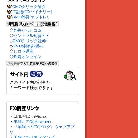
GMOクリック証券
IG証券[FXバイナリー]
GMO外貨[オプトレ!]
◇
外為どっとコム
◇
セントラル短資ＦＸ
◇
GMOクリック証券
◇
GMO外貨[外貨ex]
◇
ヒロセ通商
◇
外為オンライン
このサイト内の記事を
キーワード検索できます
・LINE@ID：@forex
・
羊飼いのX(旧Twitter)
・
『羊飼いのFXブログ』ウェブアプ
リ
・
羊飼いのLINEスタンプ