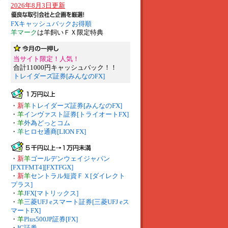
2026年8月3日更新
FXキャッシュバックお得順
羊マーク
は羊飼いＦＸ限定特典
当サイト限定！人気！
合計11000円キャッシュバック！！
トレイダーズ証券[みんなのFX]
・
新
羊
トレイダーズ証券[みんなのFX]
・
羊
インヴァスト証券[トライオートFX]
・
羊
外為どっとコム
・
羊
ヒロセ通商[LION FX]
・
新
羊
ゴールデンウェイジャパン
[FXTFMT4][FXTFGX]
・
新
羊
セントラル短資ＦＸ[ダイレクト
プラス]
・
羊
JFX[マトリックス]
・
羊
三菱UFJ eスマート証券[三菱UFJ eス
マートFX]
・
羊
Plus500JP証券[FX]
・
IG証券