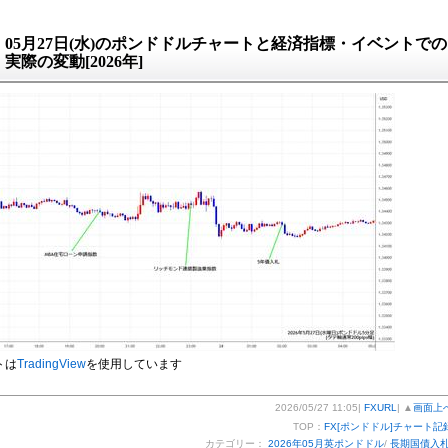
05月27日(水)のポンドドルチャートと経済指標・イベントでの
実際の変動[2026年]
トは
TradingView
を使用しています
2026/05/27 11:05|
FXURL
| ▲
画面上
TOP：
FX[ポンドドル]チャート記
カテゴリー：
2026年05月英ポンドドル
/
長期国債入