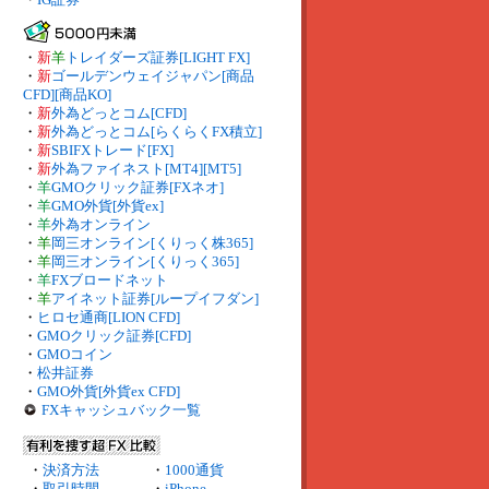
・
新
羊
トレイダーズ証券[LIGHT FX]
・
新
ゴールデンウェイジャパン[商品
CFD][商品KO]
・
新
外為どっとコム[CFD]
・
新
外為どっとコム[らくらくFX積立]
・
新
SBIFXトレード[FX]
・
新
外為ファイネスト[MT4][MT5]
・
羊
GMOクリック証券[FXネオ]
・
羊
GMO外貨[外貨ex]
・
羊
外為オンライン
・
羊
岡三オンライン[くりっく株365]
・
羊
岡三オンライン[くりっく365]
・
羊
FXブロードネット
・
羊
アイネット証券[ループイフダン]
・
ヒロセ通商[LION CFD]
・
GMOクリック証券[CFD]
・
GMOコイン
・
松井証券
・
GMO外貨[外貨ex CFD]
FXキャッシュバック一覧
・
決済方法
・
1000通貨
・
取引時間
・
iPhone