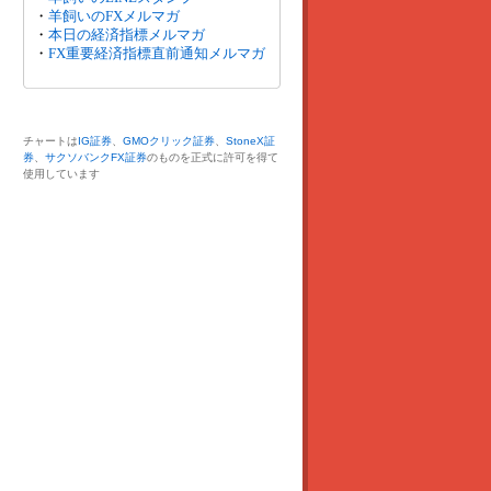
・
羊飼いのFXメルマガ
・
本日の経済指標メルマガ
・
FX重要経済指標直前通知メルマガ
チャートは
IG証券
、
GMOクリック証券
、
StoneX証
券
、
サクソバンクFX証券
のものを正式に許可を得て
使用しています