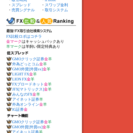
・
スプレッド
・
スワップ金利
・
売買シグナル
・
取引システム
FX比較ロボはコチラ
金マーク
はキャッシュバックあり
羊マーク
は羊飼い限定特典あり
GMOクリック証券
金
羊
外為どっとコム
金
羊
GMO外貨[外貨ex]
金
羊
LIGHT FX
金
羊
LION FX
金
羊
FXブロードネット
金
羊
JFX[マトリックス]
金
羊
みんなのFX
金
羊
アイネット証券
羊
外為オンライン
金
羊
IG証券
金
GMOクリック証券
金
羊
GMO外貨[外貨ex]
金
羊
アイネット証券
羊