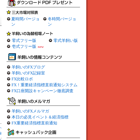
夏時間バージョ
冬時間バージョ
ン
ン
零式フリー版
零式羊飼い版
壱式フリー版
new
羊飼いのFXブログ
羊飼いのFX記録室
FX比較ロボ
FX！重要経済指標直前通知システム
FX口座開設キャンペーン徹底調査
羊飼いのFXメルマガ
本日の必見イベント＆経済指標
FX重要経済指標直前通知
へ
録
札
/