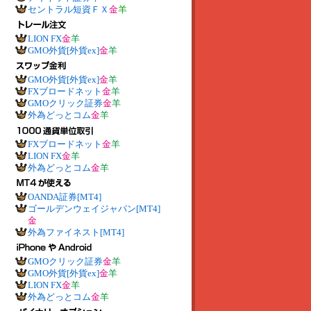
セントラル短資ＦＸ
金
羊
LION FX
金
羊
GMO外貨[外貨ex]
金
羊
GMO外貨[外貨ex]
金
羊
FXブロードネット
金
羊
GMOクリック証券
金
羊
外為どっとコム
金
羊
FXブロードネット
金
羊
LION FX
金
羊
外為どっとコム
金
羊
OANDA証券[MT4]
ゴールデンウェイジャパン[MT4]
金
外為ファイネスト[MT4]
GMOクリック証券
金
羊
GMO外貨[外貨ex]
金
羊
LION FX
金
羊
外為どっとコム
金
羊