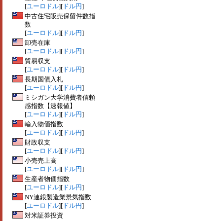
[
ユーロドル
][
ドル円
]
中古住宅販売保留件数指
数
[
ユーロドル
][
ドル円
]
卸売在庫
[
ユーロドル
][
ドル円
]
貿易収支
[
ユーロドル
][
ドル円
]
長期国債入札
[
ユーロドル
][
ドル円
]
ミシガン大学消費者信頼
感指数【速報値】
[
ユーロドル
][
ドル円
]
輸入物価指数
[
ユーロドル
][
ドル円
]
財政収支
[
ユーロドル
][
ドル円
]
小売売上高
[
ユーロドル
][
ドル円
]
生産者物価指数
[
ユーロドル
][
ドル円
]
NY連銀製造業景気指数
[
ユーロドル
][
ドル円
]
対米証券投資