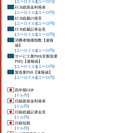
[
ユーロドル
][
ユーロ円
]
ECB政策金利発表
[
ユーロドル
][
ユーロ円
]
ECB総裁の発言
[
ユーロドル
][
ユーロ円
]
ECB総裁記者会見
[
ユーロドル
][
ユーロ円
]
消費者物価指数【速報
値】
[
ユーロドル
][
ユーロ円
]
サービス業PMI(非製造業
PMI)【速報値】
[
ユーロドル
][
ユーロ円
]
製造業PMI【速報値】
[
ユーロドル
][
ユーロ円
]
四半期GDP
[
ドル円
]
日銀政策金利発表
[
ドル円
]
日銀総裁記者会見
[
ドル円
]
日銀短観
[
ドル円
]