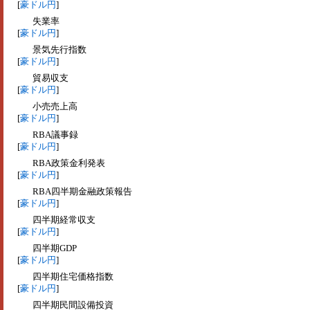
[
豪ドル円
]
失業率
[
豪ドル円
]
景気先行指数
[
豪ドル円
]
貿易収支
[
豪ドル円
]
小売売上高
[
豪ドル円
]
RBA議事録
[
豪ドル円
]
RBA政策金利発表
[
豪ドル円
]
RBA四半期金融政策報告
[
豪ドル円
]
四半期経常収支
[
豪ドル円
]
四半期GDP
[
豪ドル円
]
四半期住宅価格指数
[
豪ドル円
]
四半期民間設備投資