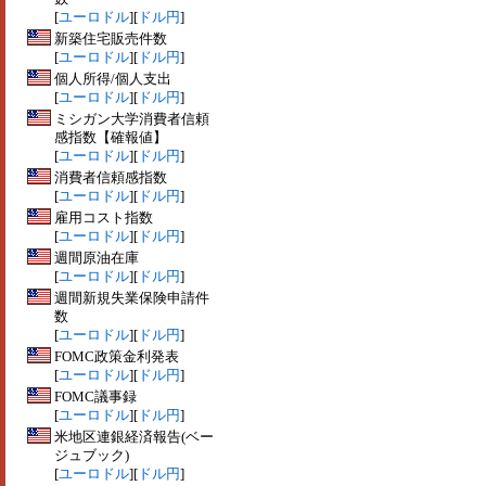
[
ユーロドル
][
ドル円
]
新築住宅販売件数
[
ユーロドル
][
ドル円
]
個人所得/個人支出
[
ユーロドル
][
ドル円
]
ミシガン大学消費者信頼
感指数【確報値】
[
ユーロドル
][
ドル円
]
消費者信頼感指数
[
ユーロドル
][
ドル円
]
雇用コスト指数
[
ユーロドル
][
ドル円
]
週間原油在庫
[
ユーロドル
][
ドル円
]
週間新規失業保険申請件
数
[
ユーロドル
][
ドル円
]
FOMC政策金利発表
[
ユーロドル
][
ドル円
]
FOMC議事録
[
ユーロドル
][
ドル円
]
米地区連銀経済報告(ベー
ジュブック)
[
ユーロドル
][
ドル円
]