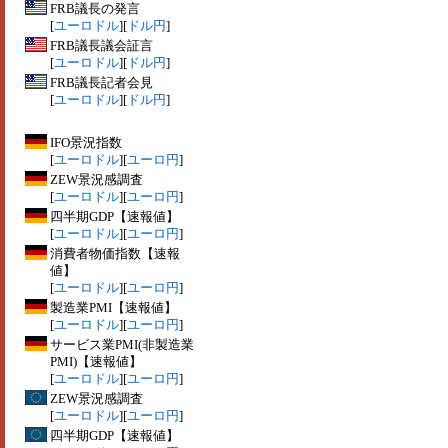
FRB議長の発言
[
ユーロドル
][
ドル円
]
FRB議長議会証言
[
ユーロドル
][
ドル円
]
FRB議長記者会見
[
ユーロドル
][
ドル円
]
IFO景況指数
[
ユーロドル
][
ユーロ円
]
ZEW景況感調査
[
ユーロドル
][
ユーロ円
]
四半期GDP【速報値】
[
ユーロドル
][
ユーロ円
]
消費者物価指数【速報
値】
[
ユーロドル
][
ユーロ円
]
製造業PMI【速報値】
[
ユーロドル
][
ユーロ円
]
サービス業PMI(非製造業
PMI)【速報値】
[
ユーロドル
][
ユーロ円
]
ZEW景況感調査
[
ユーロドル
][
ユーロ円
]
四半期GDP【速報値】