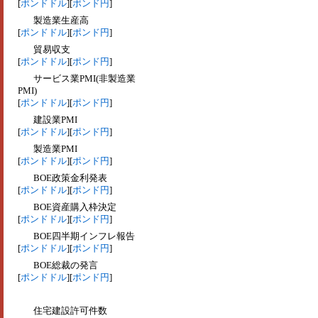
[
ポンドドル
][
ポンド円
]
製造業生産高
[
ポンドドル
][
ポンド円
]
貿易収支
[
ポンドドル
][
ポンド円
]
サービス業PMI(非製造業
PMI)
[
ポンドドル
][
ポンド円
]
建設業PMI
[
ポンドドル
][
ポンド円
]
製造業PMI
[
ポンドドル
][
ポンド円
]
BOE政策金利発表
[
ポンドドル
][
ポンド円
]
BOE資産購入枠決定
[
ポンドドル
][
ポンド円
]
BOE四半期インフレ報告
[
ポンドドル
][
ポンド円
]
BOE総裁の発言
[
ポンドドル
][
ポンド円
]
住宅建設許可件数