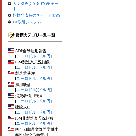
カナダ円(CAD/JPY)チャー
ト
指標発表時のチャート動画
FX取引システム
ADP全米雇用報告
[
ユーロドル
][
ドル円
]
ISM製造業景況指数
[
ユーロドル
][
ドル円
]
製造業受注
[
ユーロドル
][
ドル円
]
雇用統計
[
ユーロドル
][
ドル円
]
消費者信用残高
[
ユーロドル
][
ドル円
]
建設支出
[
ユーロドル
][
ドル円
]
ISM非製造業景況指数
[
ユーロドル
][
ドル円
]
四半期非農業部門労働生
産性/単位労働費用