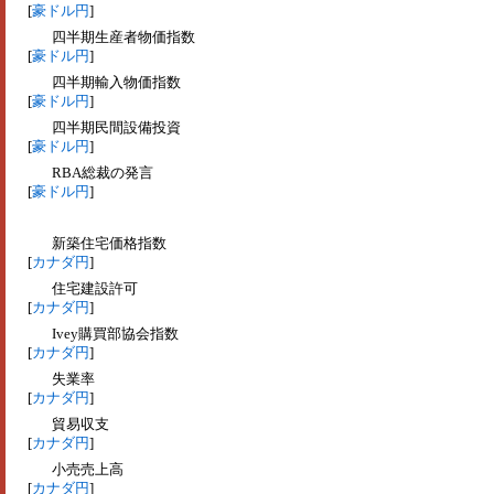
[
豪ドル円
]
四半期生産者物価指数
[
豪ドル円
]
四半期輸入物価指数
[
豪ドル円
]
四半期民間設備投資
[
豪ドル円
]
RBA総裁の発言
[
豪ドル円
]
新築住宅価格指数
[
カナダ円
]
住宅建設許可
[
カナダ円
]
Ivey購買部協会指数
[
カナダ円
]
失業率
[
カナダ円
]
貿易収支
[
カナダ円
]
小売売上高
[
カナダ円
]