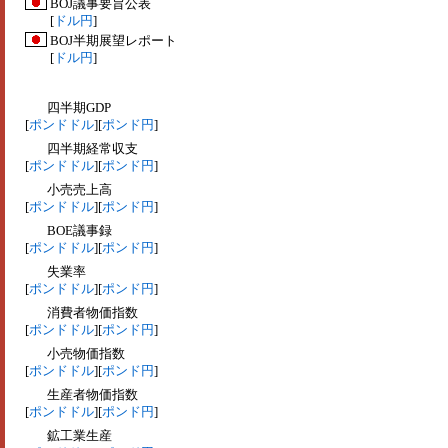
BOJ議事要旨公表
[
ドル円
]
BOJ半期展望レポート
[
ドル円
]
四半期GDP
[
ポンドドル
][
ポンド円
]
四半期経常収支
[
ポンドドル
][
ポンド円
]
小売売上高
[
ポンドドル
][
ポンド円
]
BOE議事録
[
ポンドドル
][
ポンド円
]
失業率
[
ポンドドル
][
ポンド円
]
消費者物価指数
[
ポンドドル
][
ポンド円
]
小売物価指数
[
ポンドドル
][
ポンド円
]
生産者物価指数
[
ポンドドル
][
ポンド円
]
鉱工業生産