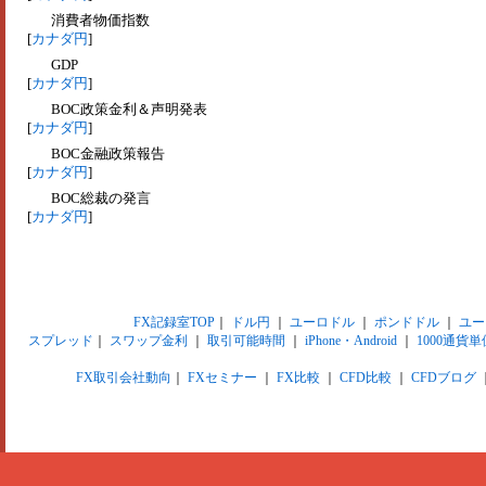
消費者物価指数
[
カナダ円
]
GDP
[
カナダ円
]
BOC政策金利＆声明発表
[
カナダ円
]
BOC金融政策報告
[
カナダ円
]
BOC総裁の発言
[
カナダ円
]
FX記録室TOP
｜
ドル円
｜
ユーロドル
｜
ポンドドル
｜
ユー
スプレッド
｜
スワップ金利
｜
取引可能時間
｜
iPhone・Android
｜
1000通貨単
FX取引会社動向
｜
FXセミナー
｜
FX比較
｜
CFD比較
｜
CFDブログ