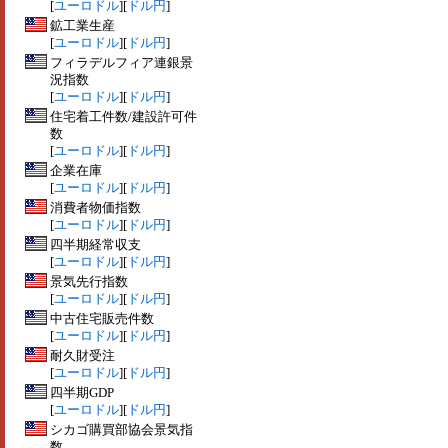
[
ユーロドル
][
ドル円
]
鉱工業生産
[
ユーロドル
][
ドル円
]
フィラデルフィア連銀景
況指数
[
ユーロドル
][
ドル円
]
住宅着工件数/建設許可件
数
[
ユーロドル
][
ドル円
]
企業在庫
[
ユーロドル
][
ドル円
]
消費者物価指数
[
ユーロドル
][
ドル円
]
四半期経常収支
[
ユーロドル
][
ドル円
]
景気先行指数
[
ユーロドル
][
ドル円
]
中古住宅販売件数
[
ユーロドル
][
ドル円
]
耐久財受注
[
ユーロドル
][
ドル円
]
四半期GDP
[
ユーロドル
][
ドル円
]
シカゴ購買部協会景気指
数