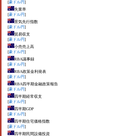
[
豪ドル円
]
失業率
[
豪ドル円
]
景気先行指数
[
豪ドル円
]
貿易収支
[
豪ドル円
]
小売売上高
[
豪ドル円
]
RBA議事録
[
豪ドル円
]
RBA政策金利発表
[
豪ドル円
]
RBA四半期金融政策報告
[
豪ドル円
]
四半期経常収支
[
豪ドル円
]
四半期GDP
[
豪ドル円
]
四半期住宅価格指数
[
豪ドル円
]
四半期民間設備投資