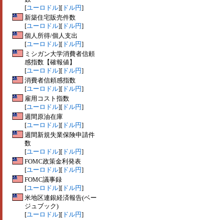
[
ユーロドル
][
ドル円
]
新築住宅販売件数
[
ユーロドル
][
ドル円
]
個人所得/個人支出
[
ユーロドル
][
ドル円
]
ミシガン大学消費者信頼
感指数【確報値】
[
ユーロドル
][
ドル円
]
消費者信頼感指数
[
ユーロドル
][
ドル円
]
雇用コスト指数
[
ユーロドル
][
ドル円
]
週間原油在庫
[
ユーロドル
][
ドル円
]
週間新規失業保険申請件
数
[
ユーロドル
][
ドル円
]
FOMC政策金利発表
[
ユーロドル
][
ドル円
]
FOMC議事録
[
ユーロドル
][
ドル円
]
米地区連銀経済報告(ベー
ジュブック)
[
ユーロドル
][
ドル円
]