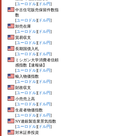
[
ユーロドル
][
ドル円
]
中古住宅販売保留件数指
数
[
ユーロドル
][
ドル円
]
卸売在庫
[
ユーロドル
][
ドル円
]
貿易収支
[
ユーロドル
][
ドル円
]
長期国債入札
[
ユーロドル
][
ドル円
]
ミシガン大学消費者信頼
感指数【速報値】
[
ユーロドル
][
ドル円
]
輸入物価指数
[
ユーロドル
][
ドル円
]
財政収支
[
ユーロドル
][
ドル円
]
小売売上高
[
ユーロドル
][
ドル円
]
生産者物価指数
[
ユーロドル
][
ドル円
]
NY連銀製造業景気指数
[
ユーロドル
][
ドル円
]
対米証券投資