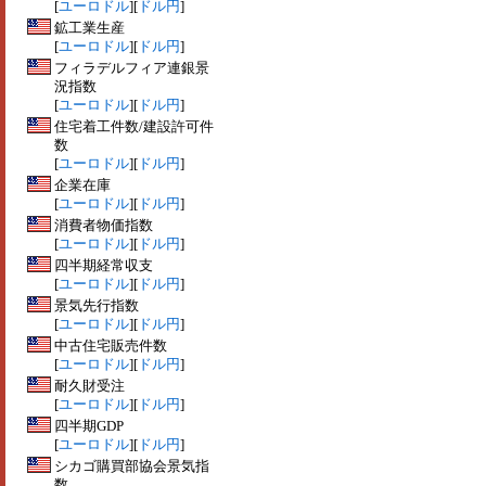
[
ユーロドル
][
ドル円
]
鉱工業生産
[
ユーロドル
][
ドル円
]
フィラデルフィア連銀景
況指数
[
ユーロドル
][
ドル円
]
住宅着工件数/建設許可件
数
[
ユーロドル
][
ドル円
]
企業在庫
[
ユーロドル
][
ドル円
]
消費者物価指数
[
ユーロドル
][
ドル円
]
四半期経常収支
[
ユーロドル
][
ドル円
]
景気先行指数
[
ユーロドル
][
ドル円
]
中古住宅販売件数
[
ユーロドル
][
ドル円
]
耐久財受注
[
ユーロドル
][
ドル円
]
四半期GDP
[
ユーロドル
][
ドル円
]
シカゴ購買部協会景気指
数