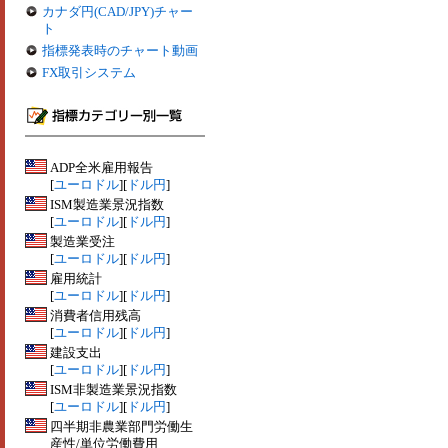
カナダ円(CAD/JPY)チャー
ト
指標発表時のチャート動画
FX取引システム
ADP全米雇用報告
[
ユーロドル
][
ドル円
]
ISM製造業景況指数
[
ユーロドル
][
ドル円
]
製造業受注
[
ユーロドル
][
ドル円
]
雇用統計
[
ユーロドル
][
ドル円
]
消費者信用残高
[
ユーロドル
][
ドル円
]
建設支出
[
ユーロドル
][
ドル円
]
ISM非製造業景況指数
[
ユーロドル
][
ドル円
]
四半期非農業部門労働生
産性/単位労働費用