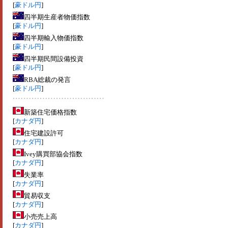
[
豪ドル円
]
四半期生産者物価指数
[
豪ドル円
]
四半期輸入物価指数
[
豪ドル円
]
四半期民間設備投資
[
豪ドル円
]
RBA総裁の発言
[
豪ドル円
]
新築住宅価格指数
[
カナダ円
]
住宅建設許可
[
カナダ円
]
Ivey購買部協会指数
[
カナダ円
]
失業率
[
カナダ円
]
貿易収支
[
カナダ円
]
小売売上高
[
カナダ円
]