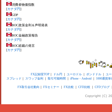
消費者物価指数
[
カナダ円
]
GDP
[
カナダ円
]
BOC政策金利＆声明発表
[
カナダ円
]
BOC金融政策報告
[
カナダ円
]
BOC総裁の発言
[
カナダ円
]
FX記録室TOP
｜
ドル円
｜
ユーロドル
｜
ポンドドル
｜
ユー
スプレッド
｜
スワップ金利
｜
取引可能時間
｜
iPhone・Android
｜
1000通貨単
FX取引会社動向
｜
FXセミナー
｜
FX比較
｜
CFD比較
｜
CFDブログ