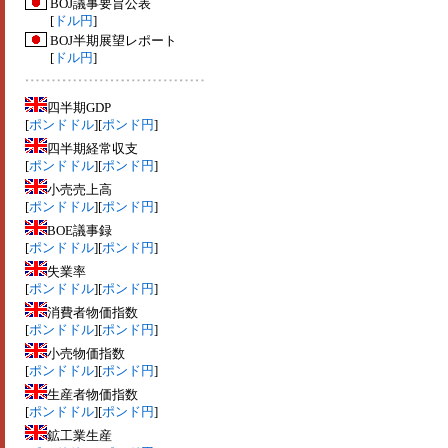
BOJ議事要旨公表
[
ドル円
]
BOJ半期展望レポート
[
ドル円
]
四半期GDP
[
ポンドドル
][
ポンド円
]
四半期経常収支
[
ポンドドル
][
ポンド円
]
小売売上高
[
ポンドドル
][
ポンド円
]
BOE議事録
[
ポンドドル
][
ポンド円
]
失業率
[
ポンドドル
][
ポンド円
]
消費者物価指数
[
ポンドドル
][
ポンド円
]
小売物価指数
[
ポンドドル
][
ポンド円
]
生産者物価指数
[
ポンドドル
][
ポンド円
]
鉱工業生産