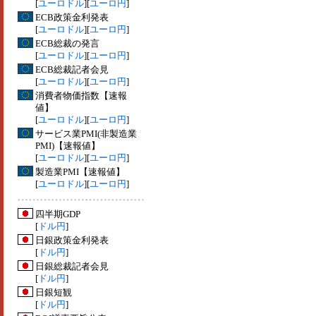
[
ユーロドル
][
ユーロ円
]
ECB政策金利発表
[
ユーロドル
][
ユーロ円
]
ECB総裁の発言
[
ユーロドル
][
ユーロ円
]
ECB総裁記者会見
[
ユーロドル
][
ユーロ円
]
消費者物価指数【速報
値】
[
ユーロドル
][
ユーロ円
]
サービス業PMI(非製造業
PMI)【速報値】
[
ユーロドル
][
ユーロ円
]
製造業PMI【速報値】
[
ユーロドル
][
ユーロ円
]
四半期GDP
[
ドル円
]
日銀政策金利発表
[
ドル円
]
日銀総裁記者会見
[
ドル円
]
日銀短観
[
ドル円
]