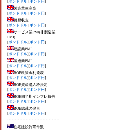
[
ポンドドル
][
ポンド円
]
製造業生産高
[
ポンドドル
][
ポンド円
]
貿易収支
[
ポンドドル
][
ポンド円
]
サービス業PMI(非製造業
PMI)
[
ポンドドル
][
ポンド円
]
建設業PMI
[
ポンドドル
][
ポンド円
]
製造業PMI
[
ポンドドル
][
ポンド円
]
BOE政策金利発表
[
ポンドドル
][
ポンド円
]
BOE資産購入枠決定
[
ポンドドル
][
ポンド円
]
BOE四半期インフレ報告
[
ポンドドル
][
ポンド円
]
BOE総裁の発言
[
ポンドドル
][
ポンド円
]
住宅建設許可件数